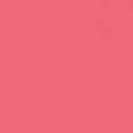
ВИБРОМАССАЖЕРЫ
(619)
ИГРУШКИ ИЗ СТЕКЛА
(2)
ИНТЕРАКТИВНЫЕ
ИГРУШКИ
(102)
ИНТИМНАЯ КОСМЕТИКА
(360)
Характеристик
КУКЛЫ
(13)
ЛУБРИКАНТЫ
(317)
Страна:
НАБОРЫ СЕКС-ИГРУШЕК
(23)
Длина, см:
НАСАДКИ И КОЛЬЦА
(271)
Длина рабочей зоны
Диаметр, см:
НОВИНКИ
(28)
Торговая марка:
ПОМПЫ
(51)
Водонепроницаемо
ПРЕЗЕРВАТИВЫ
(2)