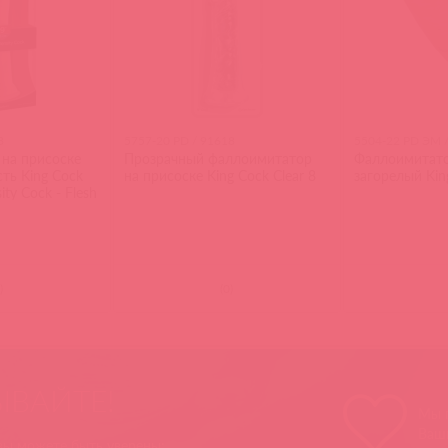
3
5757-20 PD / 91618
5504-22 PD ЭМ 
на присоске
Прозрачный фаллоимитатор
Фаллоимитато
ть King Cock
на присоске King Cock Clear 8
загорелый Kin
sity Cock - Flesh
)
(
0
)
ЫВАЙТЕ!
Мы п
Ваш
 вы можете быть уверены: