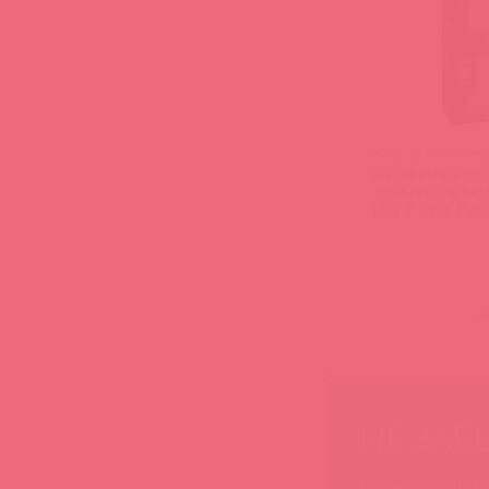
5716-21 PD / 8380
Фаллоимитатор 
Тройная плотнос
Plus 9 Triple Den
(
0
НЕ ЗАБ
Покупая у Astkol,