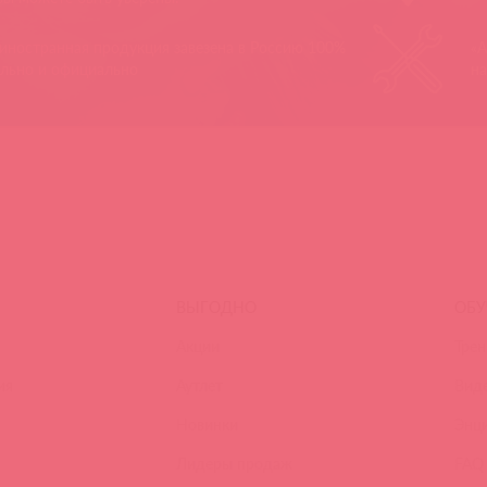
 иностранная продукция завезена в Россию 100%
«А
ально и официально
на
ВЫГОДНО
ОБУ
Акции
Трен
ия
Аутлет
Вид
Новинки
Энц
Лидеры продаж
FAQ