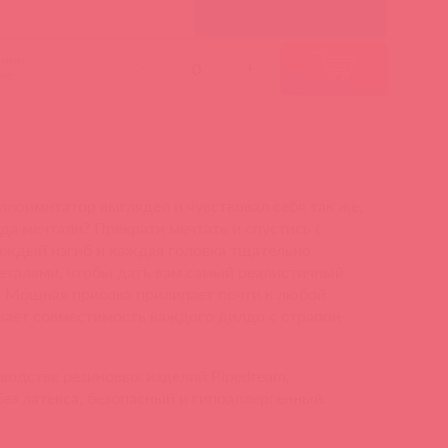
гими
-
+
ми:
ллоимитатор выглядел и чувствовал себя так же,
гда мечтали? Прекрати мечтать и спустись с
каждый изгиб и каждая головка тщательно
талями, чтобы дать вам самый реалистичный
. Мощная присока прилипает почти к любой
вает совместимость каждого дилдо с страпон-
водстве резиновых изделий Pipedream,
без латекса, безопасный и гипоаллергенный.