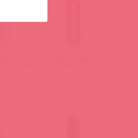
51445
263-01 CD DJ / 54579
ор фиолетовый
Фаллоимитатро реалистик
12 Big Boy - Purple
Classic 10 Dong
(
0
)
(
0
)