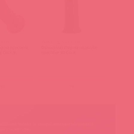
/ 93798
5505-23 PD ЭМ / 93799
р на присоске
Фаллоимитатор на подошве
g Cock 9
присоске 10 Cock
(
0
)
(
0
)
родаем только те товары, которые понравятся
им покупателям