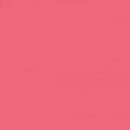
Ваша цена: ₽
Бронь дру
Остаток:
клиента
Описание
Сертификаты
и
Вы хотите, чтобы ваш первый фа
как Рок звезда, о которой вы все
США, Китай
небес с Королем! Каждая вена, 
обрабатываются изысканными де
20.30
опыт, когда-либо воображаемый
, см:
19.10
плоской поверхности и обеспечи
ситемами.
4.60
Сделанный в современном произ
Pipedream
каждый
King Cock
без фталатов, 
сть:
100%