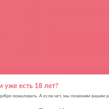
439.00
Фаллоимитатор на присоске телес
:
461.00
диаметр 4.60 см можно купить в
Блистер
м:
90.00
Теги
мм:
170.00
king cock
без мошонки
мм:
310.00
фаллоимитатор на присо
Асткол-Альфа
Похожие товары
м уже есть 18 лет?
 добро пожаловать. А если нет, мы позвоним вашим р