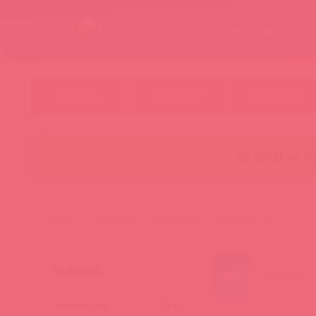
О нас
Каталог товаров
Бренды
Категории
Новинки
😚 БАД за п
главная
каталог
pipedream
5503-21 pd
КОРЗИНА
Количество:
0
шт.