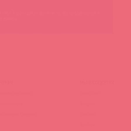
сткол-Альфа» дает гарантию на все продающиеся у
с товары
ЧЕНИЕ
МЫ В СОЦСЕТЯХ
инги и вебинары
Вконтакте
ео-тренинги
Telegram
иклопедия брендов
Качалка
YouTube