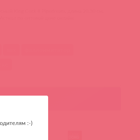
ный King Cock 8 Pipedream, длина 20.30 см,
 Асткол по оптовой цене онлайн
пвх
фаллоимитатор
ске
одителям :-)