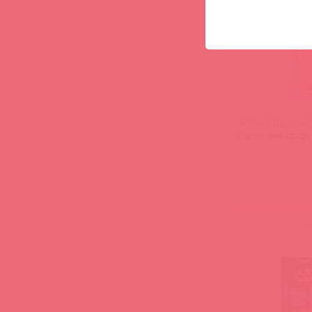
287-50 CD DJ / 36
Фаллоимитатор 
(
0