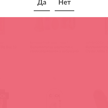
Да
Нет
908
BW-008079AP-1002 / 40517
287-52 CD DJ / 
Big Boy 12
Фалоимитатор реалистик с
Фаллоимитат
семяизвержением и вибрацией
Crystal Jellies 
)
(
0
)