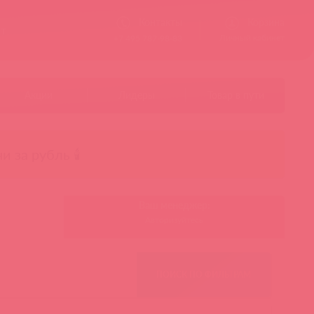
Контакты
Корзина
ст
Личный кабинет
+7 495 787-98-83
Акции
Лидеры
Товар в пути
чи за рубль 🕯️
Ваш менеджер:
Авторизуйтесь
ПОИСК ПО ФИЛЬТРАМ