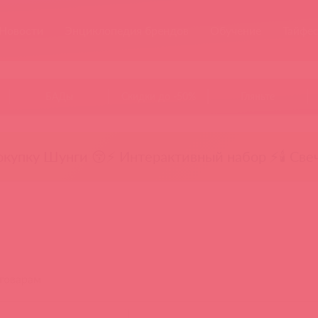
Новости
Энциклопедия брендов
Обучение
Тайфе
БАДы
Скидки до -50%
Гляньте
окупку Шунги 😚
⚡ Интерактивный набор ⚡
🕯️ Све