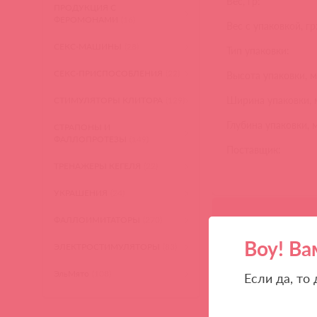
Вес, гр:
ПРОДУКЦИЯ С
ФЕРОМОНАМИ
(16)
Вес с упаковкой, гр
СЕКС-МАШИНЫ
(28)
Тип упаковки:
СЕКС-ПРИСПОСОБЛЕНИЯ
(22)
Высота упаковки, м
Ширина упаковки, 
СТИМУЛЯТОРЫ КЛИТОРА
(129)
Глубина упаковки, 
СТРАПОНЫ И
ФАЛЛОПРОТЕЗЫ
(149)
Поставщик:
ТРЕНАЖЕРЫ КЕГЕЛЯ
(22)
УКРАШЕНИЯ
(24)
ФАЛЛОИМИТАТОРЫ
(270)
Воу! Ва
ЭЛЕКТРОСТИМУЛЯТОРЫ
(83)
ЭльМято
(108)
Если да, то