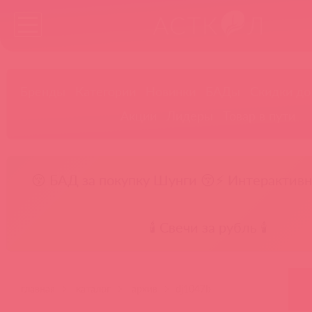
Бренды
Категории
Новинки
БАДы
Скидки до
Акции
Лидеры
Товар в пути
😚 БАД за покупку Шунги 😚
⚡ Интерактивн
🕯️ Свечи за рубль 🕯️
главная
каталог
архив
dj1047b