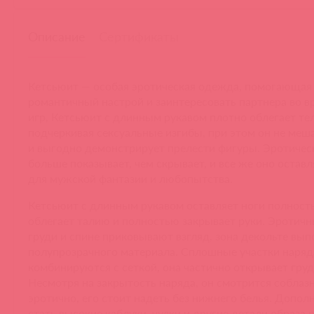
Описание
Сертификаты
Кетсьюит — особая эротическая одежда, помогающая
романтичный настрой и заинтересовать партнера во 
игр, Кетсьюит с длинным рукавом плотно облегает тел
подчеркивая сексуальные изгибы, при этом он не ме
и выгодно демонстрирует прелести фигуры. Эротичес
больше показывает, чем скрывает, и все же оно остав
для мужской фантазии и любопытства.
Кетсьюит с длинным рукавом оставляет ноги полност
облегает талию и полностью закрывает руки. Эротич
груди и спине приковывают взгляд, зона декольте вып
полупрозрачного материала. Сплошные участки наряд
комбинируются с сеткой, она частично открывает груд
Несмотря на закрытость наряда, он смотрится соблаз
эротично, его стоит надеть без нижнего белья. Допол
стать высокие каблуки, чулки и другие детали образа 