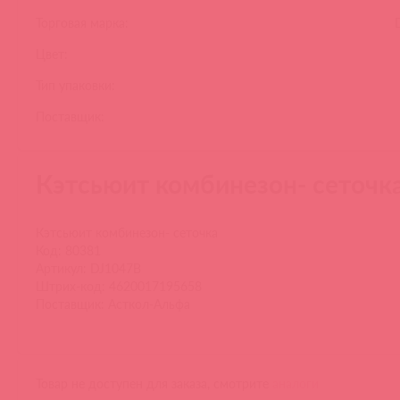
Торговая марка:
Цвет:
Тип упаковки:
Поставщик:
Кэтсьюит комбинезон- сеточк
Кэтсьюит комбинезон- сеточка
Код: 80381
Артикул: DJ1047B
Штрих-код: 4620017195658
Поставщик: Асткол-Альфа
Товар не доступен для заказа, смотрите
аналоги