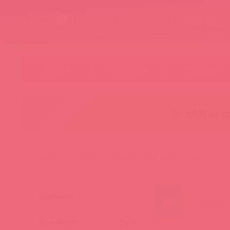
О нас
Каталог товаров
Бренды
Категории
Новинки
😚 БАД за п
главная
каталог
архив
508-05 aqua-dd
КОРЗИНА
Количество:
0
шт.