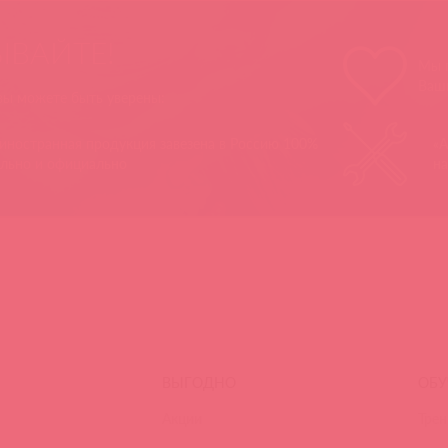
ЫВАЙТЕ!
Мы п
Ваш
 вы можете быть уверены:
 иностранная продукция завезена в Россию 100%
«А
ально и официально
на
ВЫГОДНО
ОБУ
Акции
Трен