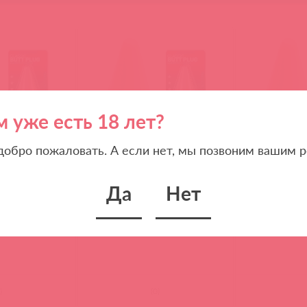
м уже есть 18 лет?
 добро пожаловать. А если нет, мы позвоним вашим р
Да
Нет
84
244-03 CD DJ / 5984
244-03 CD DJ / 
а телесная
Анальная пробка телесная
Анальная проб
ugs Smooth
большая Butt Plugs Smooth
большая Butt 
hite
Classic Large - White
Classic Large -
)
(
0
)