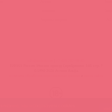
ия
Аутлет
Вид
Новинки
Энц
Лидеры продаж
FAQ
info@astkol.com
|
+7 495 787-98-83
129343, Россия, Москва, проезд Серебрякова, 14б, стр. 7
©1998-2026 Асткол-Альфа
политика обработки персональных данных
и
карта сайта
нимание, мы используем cookies
ЗАМЕ
 ошибку? Выделите текст и нажмите CTRL + M, чтобы оповестить 