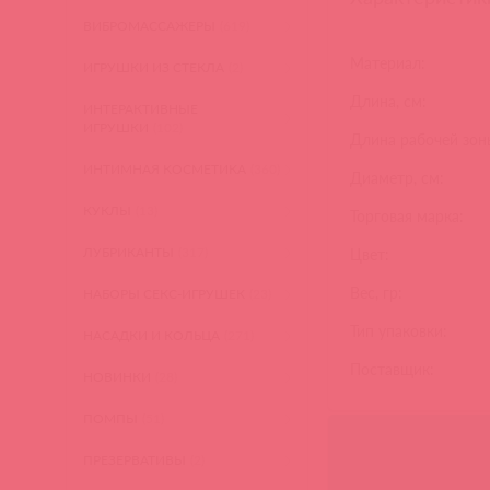
ВИБРОМАССАЖЕРЫ
(619)
Материал:
ИГРУШКИ ИЗ СТЕКЛА
(2)
Длина, см:
ИНТЕРАКТИВНЫЕ
ИГРУШКИ
(102)
Длина рабочей зоны
ИНТИМНАЯ КОСМЕТИКА
(360)
Диаметр, см:
КУКЛЫ
(13)
Торговая марка:
ЛУБРИКАНТЫ
(317)
Цвет:
Вес, гр:
НАБОРЫ СЕКС-ИГРУШЕК
(23)
Тип упаковки:
НАСАДКИ И КОЛЬЦА
(271)
Поставщик:
НОВИНКИ
(28)
ПОМПЫ
(51)
ПРЕЗЕРВАТИВЫ
(2)