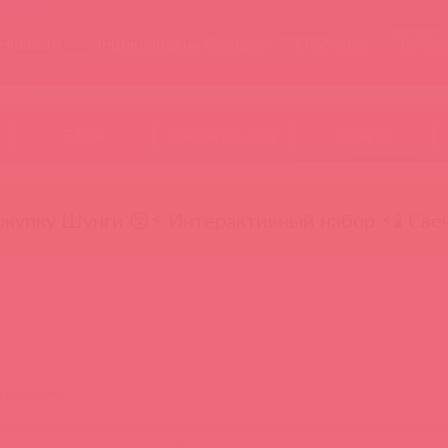
Новости
Энциклопедия брендов
Обучение
Тайфе
БАДы
Скидки до -50%
Гляньте
окупку Шунги 😚
⚡ Интерактивный набор ⚡
🕯️ Све