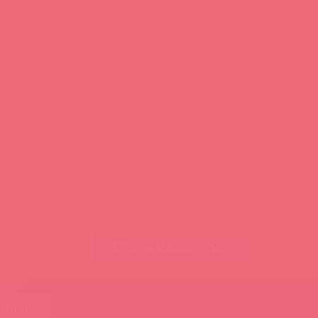
ео-тренинги
Telegram
иклопедия брендов
Качалка
YouTube
Стать клиентом
ЧАТЕЛЬНО
Асткол