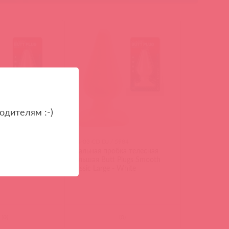
одителям :-)
5984
244-03 CD DJ / 5984
ка телесная
Анальная пробка телесная
Plugs Smooth
большая Butt Plugs Smooth
 White
Classic Large - White
(
0
)
(
0
)