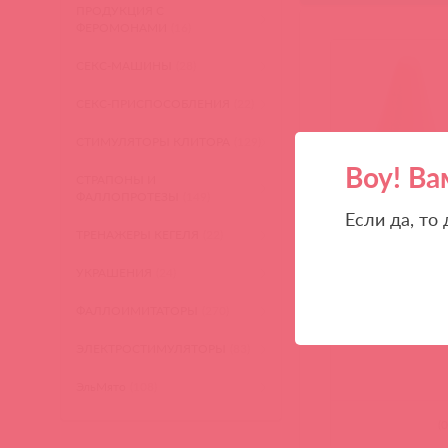
ПРОДУКЦИЯ С
ФЕРОМОНАМИ
(16)
СЕКС-МАШИНЫ
(28)
СЕКС-ПРИСПОСОБЛЕНИЯ
(22)
СТИМУЛЯТОРЫ КЛИТОРА
(129)
Воу! Ва
СТРАПОНЫ И
ФАЛЛОПРОТЕЗЫ
(149)
Если да, то
ТРЕНАЖЕРЫ КЕГЕЛЯ
(22)
УКРАШЕНИЯ
(24)
244-03 CD DJ / 59
Анальная пробк
большая Butt Pl
ФАЛЛОИМИТАТОРЫ
(270)
Classic Large - W
ЭЛЕКТРОСТИМУЛЯТОРЫ
(83)
ЭльМято
(108)
(
0