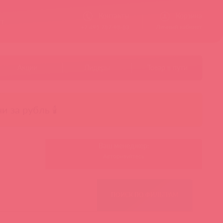
Контакты
Корзина
ст
Личный кабинет
+7 495 787-98-83
Акции
Лидеры
Товар в пути
чи за рубль 🕯️
Ваш менеджер:
Авторизуйтесь
ПОИСК ПО ФИЛЬТРАМ