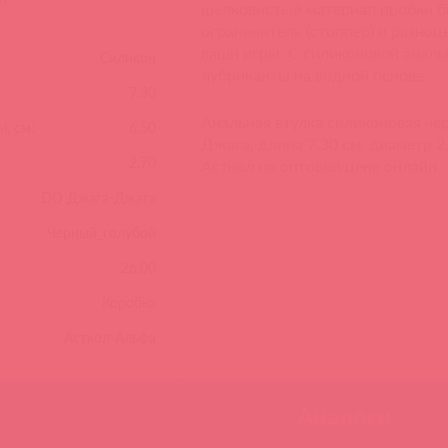
шелковистый материал пробки б
ограничитель (стоппер) и разноц
ваши игры. С силиконовой аналь
Силикон
лубриканты на водной основе.
7.30
Анальная втулка силиконовая че
, см:
6.50
Джага, длина 7.30 см, диаметр 2
2.70
Асткол по оптовой цене онлайн
DD Джага-Джага
Черный_голубой
26.00
Коробка
Асткол-Альфа
Аналоги