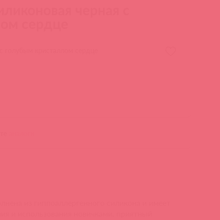
иликоновая черная с
лом сердце
 с голубым кристаллом сердце
ите
аналоги
лнена из гиппоаллергенного силикона и имеет
ия и использования новичками, приятный