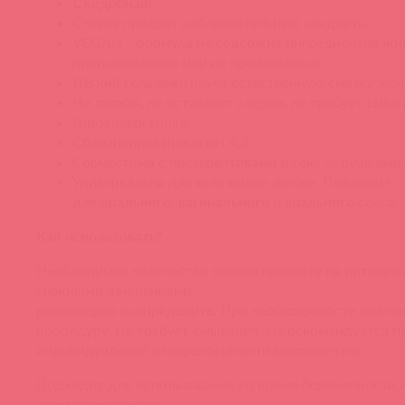
Съедобная!
Стевия придает соблазнительную сладость.
VEGAN - формула не содержит ингредиентов жи
происхождения или их производных.
Лёгкий гель имитирует естественную смазку же
Не липкая, не оставляет следов, не требует смыв
Гипоаллергенная.
Сбалансированный pH 4,3.
Совместима с презервативами и секс-игрушками.
Универсальна для всех видов любви. Подходит
для
орального
,
вагинального
и
анального
секса.
Как использовать?
Необходимое количество смазки нанесите на интимны
Нежными движениями
равномерно распределите. При необходимости повто
процедуру. Не требует смывания. Не рекомендуется п
индивидуальной непереносимости компонентов.
Подходит для использования во время беременности и
кормления грудью.