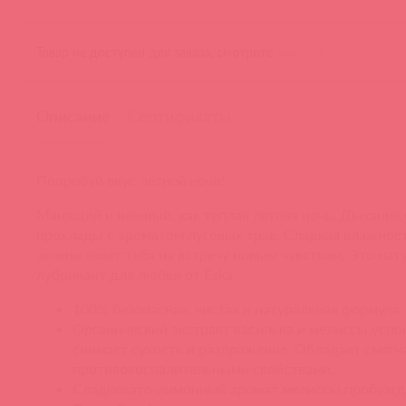
Товар не доступен для заказа, смотрите
аналоги
Описание
Сертификаты
Попробуй вкус летней ночи!
Манящий и нежный, как теплая летняя ночь. Дыхание
прохлады с ароматом луговых трав. Сладкая влажнос
зелени зовет тебя на встречу новым чувствам. Это на
лубрикант для любви от Ёska.
100% безопасная, чистая и натуральная формула.
Органический экстракт василька и мелиссы успок
снимает сухость и раздражение. Обладает смяг
противовоспалительными свойствами.
Сладковато-лимонный аромат мелиссы пробужда