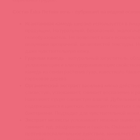
Состав Ёska Летняя ночь - лубрикант на водной основ
Ксантановая камедь
широко используется в пищ
продукции. Натуральный, безопасный, экологич
гелеобразователь. Не позволяет влаге испаряться
получения прозрачной, шелковистой текстуры. Н
даже чувствительную кожу.
Гуаровая камедь
- натуральный загуститель, обл
увлажняющим и влагоудерживающим свойством
камедь из семян растения гуар, известного также
гороховое дерево.
Органический экстракт василька
мягко действуе
слизистую, успокаивает, снимает воспаление и р
Наполняет сухую слизистую влагой. Дубильные 
содержащиеся в цветках, помогают бороться с 
бактериями. Подходит для чувствительной кожи
Экстракт мелиссы
успокаивает нежные ткани, о
снимает зуд, раздражение и сухость. Оказывает
противовоспалительное действие, заживляет и с