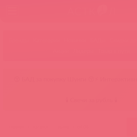
Бренды
Категории
Новинки
БАДы
Скидки до
Акции
Лидеры
Товар в пути
😚 БАД за покупку Шунги 😚
⚡ Интерактивн
🕯️ Свечи за рубль 🕯️
главная
каталог
архив
esl-08