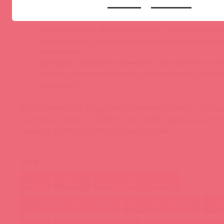
Хлорид натрия
– регулятор осмоляльности, дела
изотоническим.
Сорбат калия
и
бензоат натрия
– безопасные пи
консерванты, разрешенные в натуральной и орга
косметике.
Цитраль, гераниол и лимонен
- натуральные ин
составе экстракта мелиссы, придают изящный а
лубриканту.
Ёska Летняя ночь натуральный интимный гель с экстр
василька и мелиссы 200мл Ёska можно купить аналоги 
товара в Асткол по оптовой цене онлайн
Теги
eska
vegan
анальная смазка
вагинальная смазка
водная основа
для