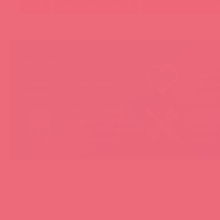
еска
оральная смазка
органический с
НЕ ЗАБЫВАЙТЕ!
Мы продае
товары, ко
Покупая у Astkol, вы можете быть
понравятс
уверены:
покупател
Вся иностранная
«Асткол-
продукция завезена в
гарантию
Россию 100% легально
продающ
и официально
товары