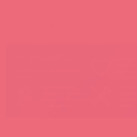
(
0
)
НЕ ЗАБЫВАЙТЕ!
Мы продае
товары, ко
Покупая у Astkol, вы можете быть
понравятс
уверены:
покупател
Вся иностранная
«Асткол-
продукция завезена в
гарантию
Россию 100% легально
продающ
и официально
товары