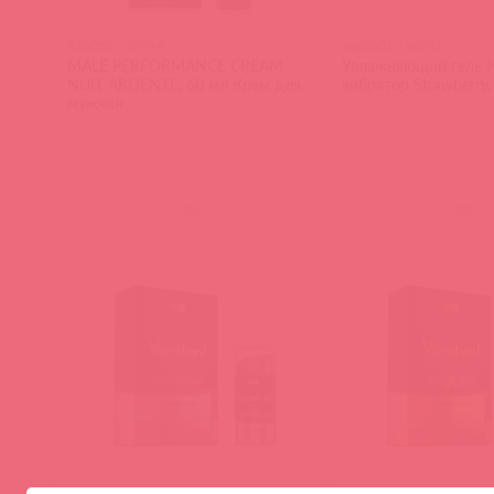
826052 / 63769
VIB0001 / 86510
MALE PERFORMANCE CREAM
Увлажняющий гель 
NUIT ARDENTE, 60 мл Крем для
вибратор Strawberry,
мужчин
(
0
)
(
0
)