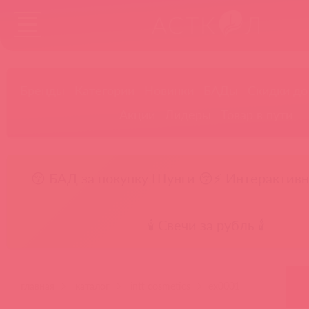
Бренды
Категории
Новинки
БАДы
Скидки до
Акции
Лидеры
Товар в пути
😚 БАД за покупку Шунги 😚
⚡ Интерактивн
🕯️ Свечи за рубль 🕯️
главная
каталог
intt cosmetics
ex0001