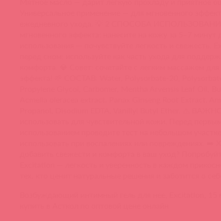
Мятное масло — дарит легкую прохладу и приятное 
Универсальное применение — для мгновенного эффект
ежедневного ухода. 💡 2 СПОСОБА ИСПОЛЬЗОВАНИ
мгновенного эффекта: нанесите на кожу за 5–7 минут 
использования — почувствуйте легкость и свежесть. 
перед сном: используйте как часть ухода для поддерж
комфорта. 💎 Совет: сочетайте с легким массажем для
эффекта! 🌱 СОСТАВ: Water, Polysorbate-20, Polysorbate
Propylene Glycol, Carbomer, Mentha Arvensis Leaf Oil, Bu
Acmella oleracea extract, Panax Ginseng Root Extract, A
Propanol, Disodium EDTA, Vanillyl Butyl Ether. ⚠️ ВАЖН
использовать для чувствительной кожи. Перед первы
использованием проведите тест на небольшом участке
использовать при воспалениях или повреждениях. ➡️ 
добавить свежести и комфорта в ваш уход? Попробуйт
Excitation — легкость и уверенность в каждом прикос
тех, кто ценит натуральные решения и заботится о себе
Возбуждающий интимный гель для нее, Excitation, 15 
купить в Асткол по оптовой цене онлайн