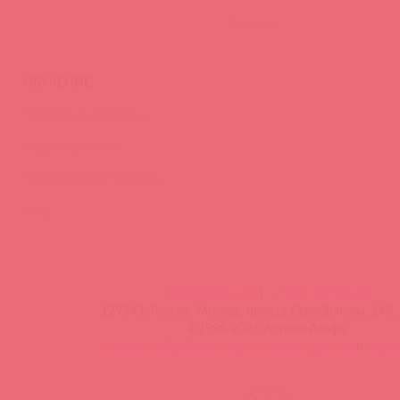
Тайфест
ОБУЧЕНИЕ
Тренинги и вебинары
Видео-тренинги
Энциклопедия брендов
FAQ
info@astkol.com
|
+7 495 787-98-83
129343, Россия, Москва, проезд Серебрякова, 14б, 
©1998-2026 Асткол-Альфа
политика обработки персональных данных
и
карта