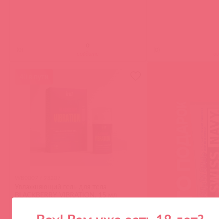
(
0
)
(
0
)
войдите
в
40 в пути
WB0007 / 93207
Увлажняющий гель для тела
BLACKBERRY VIBRATION, 15 мл