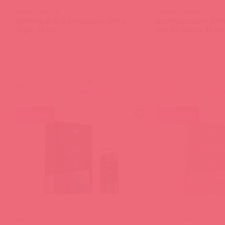
LV0001 / 86518
EX0001 / 86519
Интимный гель сужающий, Like a
Возбуждающий инти
Virgin, 15 мл
нее, Excitation, 15 мл
(
0
)
(
0
)
войдите
в
80 в пути
160 в пути
LA0001 / 86520
IN0001 / 86521