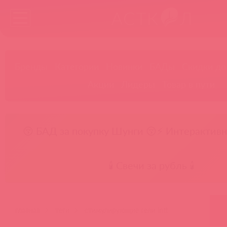
Бренды
Категории
Новинки
БАДы
Скидки до
Акции
Лидеры
Товар в пути
😚 БАД за покупку Шунги 😚
⚡ Интерактивн
🕯️ Свечи за рубль 🕯️
главная
теги
стимулирующие гели intt