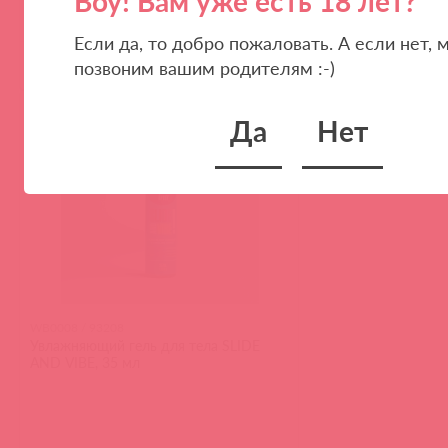
Воу! Вам уже есть 18 лет?
Если да, то добро пожаловать. А если нет, 
позвоним вашим родителям :-)
(
0
)
войдите
54 в пути
Да
Нет
WB0008 / 93208
Увлажняющий гель для тела SLIDE
AND VIBE, 35 мл