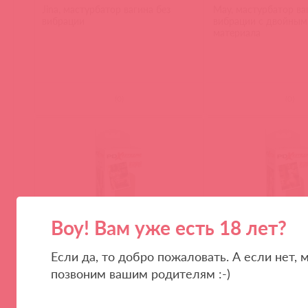
Jina, мастурбатор вагина без
May, мастурбатор ва
вибрации
вибрации с двойным
материала
(
0
)
(
0
)
Воу! Вам уже есть 18 лет?
Если да, то добро пожаловать. А если нет, 
позвоним вашим родителям :-)
RD42229 / 92393
RD42329 / 92394
Мастурбатор-вагина SORORITY
Мастурбатор-анус 
SNATCH
FUCKSLUT