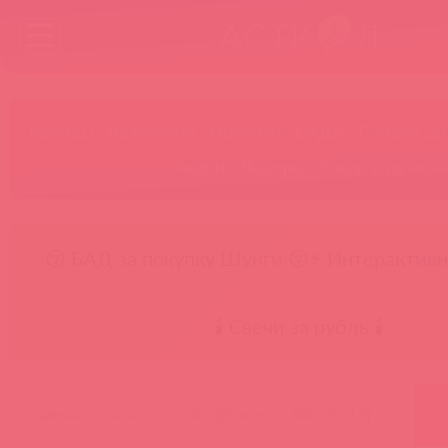
Бренды
Категории
Новинки
БАДы
Скидки до
Акции
Лидеры
Товар в пути
😚 БАД за покупку Шунги 😚
⚡ Интерактивн
🕯️ Свечи за рубль 🕯️
главная
каталог
doc johnson
682-25 cd dj