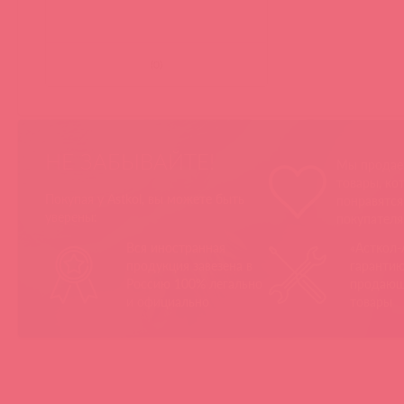
(
0
)
НЕ ЗАБЫВАЙТЕ!
Мы продае
товары, ко
Покупая у Astkol, вы можете быть
понравятс
уверены:
покупател
Вся иностранная
«Асткол-
продукция завезена в
гарантию
Россию 100% легально
продающ
и официально
товары