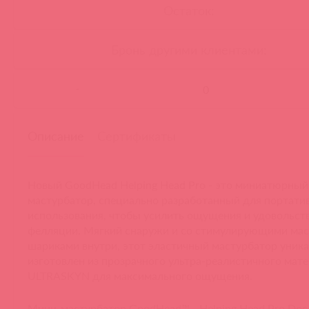
Остаток:
Бронь другими клиентами:
-
Описание
Сертификаты
Новый GoodHead Helping Head Pro - это миниатюрны
мастурбатор, специально разработанный для портати
использования, чтобы усилить ощущения и удовольств
фелляции.
Мягкий снаружи и со стимулирующими ма
шариками внутри, этот эластичный мастурбатор уни
изготовлен из прозрачного ультра-реалистичного мат
ULTRASKYN для максимального ощущения.
Мини-мастурбатор GoodHead™ - Helping Head Pro Doc 