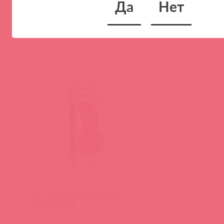
Да
Нет
(
0
)
(
0
)
RD42429 / 92395
Мастурбатор-ротик COED
COCKSUCKER