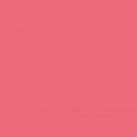
Вакансии
Тайфест
ОБУЧЕНИЕ
Тренинги и вебинары
Видео-тренинги
Энциклопедия брендов
FAQ
info@astkol.com
|
+7 495 787-98-83
129343, Россия, Москва, проезд Серебрякова, 14б, 
©1998-2026 Асткол-Альфа
политика обработки персональных данных
и
карта