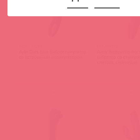
S106 / 89271
S59 / 89272
Aylin Dark Blue Вибростимулятор
Avery Возвратно-пос
со встроенным аккумулятором
вибратор со стимул
клитора, сиреневый
(
0
)
(
0
)