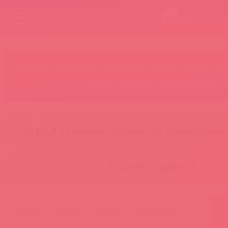
Бренды
Категории
Новинки
БАДы
Скидки до
Акции
Лидеры
Товар в пути
😚 БАД за покупку Шунги 😚
⚡ Интерактивн
🕯️ Свечи за рубль 🕯️
главная
каталог
evolved
en-rs-5828-2