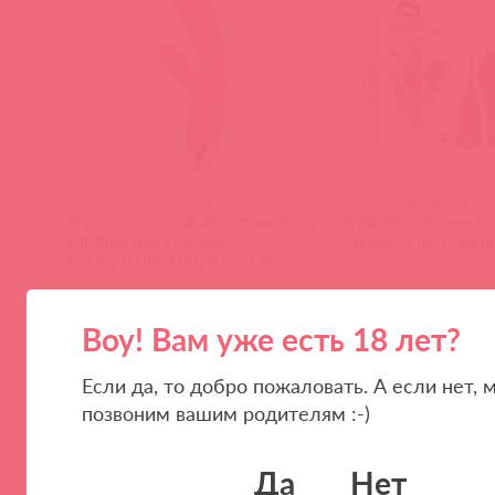
SUDV-03B-PMR / 76259
BI-014877H / 88998
Angel Сливовый Вибростимулятор
Thrill Kit Вибромасса
с ребристым стволом,
четырьмя насадками
клиторальным отростком и
функцией нагрева
Воу! Вам уже есть 18 лет?
(
0
)
(
0
)
Если да, то добро пожаловать. А если нет, 
позвоним вашим родителям :-)
Да
Нет