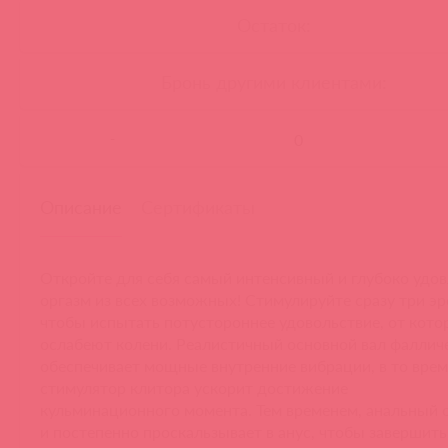
Остаток:
Бронь другими клиентами:
-
Описание
Сертификаты
Откройте для себя самый интенсивный и глубоко уд
оргазм из всех возможных! Стимулируйте сразу три э
чтобы испытать потустороннее удовольствие, от котор
ослабеют колени. Реалистичный основной вал фалли
обеспечивает мощные внутренние вибрации, в то врем
стимулятор клитора ускорит достижение
кульминационного момента. Тем временем, анальный 
и постепенно проскальзывает в анус, чтобы завершит