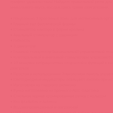
трифект удовольствия! Найдите правильный ритм для
уникального вкуса, наслаждаясь тремя двигателями.
• Нацелен на 3 эрогенные зоны для интенсивных орга
• Главный вал фаллической формы
• Стимулятор клитора в форме кролика
• Анальный стимулятор с шариками
• Гибкость
• 3 двигателя
• Главный стимулятор (вагинальный) управляемый нез
• Клиторальный и анальный стимуляторы управляютс
• 10 мощных вибрационных скоростей и функций в к
двигателе
• Простая в использовании 3-кнопочная панель управ
• Светодиодные индикаторы освещают кнопки при ис
• Изготовлен из гладкого силикона
• Ручка изготовлена из прочного АБС-пластика
• Стильная черная хромированная ручка с кольцом
• Без фталатов и латекса
• Водонепроницаемый и погружной
• USB магнитный перезаряжаемый, кабель в комплект