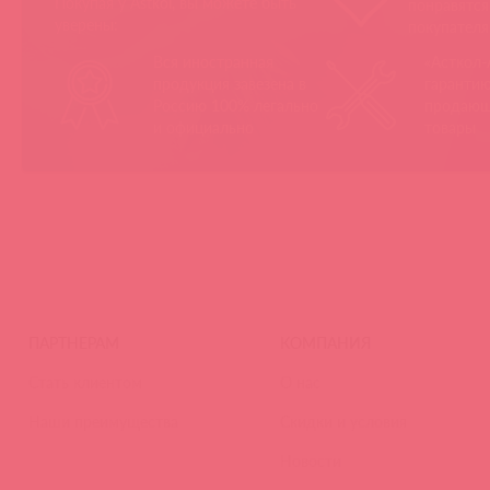
Покупая у Astkol, вы можете быть
понравятс
уверены:
покупател
Вся иностранная
«Асткол-
продукция завезена в
гарантию
Россию 100% легально
продающ
и официально
товары
ПАРТНЕРАМ
КОМПАНИЯ
Стать клиентом
О нас
Наши преимущества
Скидки и условия
Новости