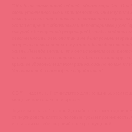
"Оби была знаменитой гейшей Тайного мира Эдо. Она 
своей утонченностью и грациозностью. Она крутила
помощью своих чар и никогда не оказывала сексуальных
ждала встречи с образцовым и неповторимым Доно (
самурай с безупречной репутацией), чтобы отдать ем
девственность. Увы, она так и не была удовлетворена,
встречала таких великих мужчин и была девственной
жизнь. Легенда гласит, что она исполняла свои плот
только с помощью осторожных ударов по клитору, о
крики ее удовольствия эхом разносились по ночам, купа
Удовольствий в атмосфере афродизиака."
OBI™— идеальный стимулятор для женщины, желающ
мощный клиторальный оргазм.
Тщательно разработанный дизайн позволяет одновре
стимулировать клитор, половые губы и промежность,
испытали на себе широкий спектр ощущений.