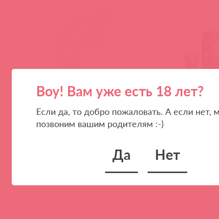
Воу! Вам уже есть 18 лет?
Если да, то добро пожаловать. А если нет, 
J2018-18 / 78687
SH-OBI-103 / 89045
Pro 4 Couples Вакуумный
OBI Вибростимулято
позвоним вашим родителям :-)
вибростимулятор для пар
промежности, ярко-
Да
Нет
(
0
)
(
0
)