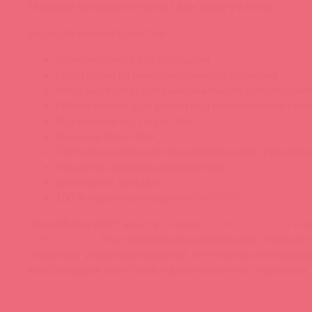
Мощные вибрации откроют вам дорогу в небо…
Вас ждёт полнота счастья!
Удовольствие у вас на ладони
Изготовлен из гипоаллергенного силикона
Мощный мотор для максимального возбуждени
Гибкий кончик для удобства и изумительной сти
10 режимов и 5 скоростей
Функция travel-lock
Световая индикация при переключении режимов
Указатель зарядки аккумулятора
Штекерная зарядка
100 % водонепроницаемость (IPX7)
Попробуйте OBI™ вместе с гелем
SECRET GARDEN
и л
TOKO AQUA
. Этот универсальный вибратор отличаетс
скромной, уникальной формой. Его можно использоват
массажёр для всего тела и даже вместе со страпоном.