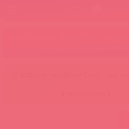
Бренды
Категории
Новинки
БАДы
Скидки до
Акции
Лидеры
Товар в пути
😚 БАД за покупку Шунги 😚
⚡ Интерактивн
🕯️ Свечи за рубль 🕯️
главная
каталог
shunga toys
sh-obi-102