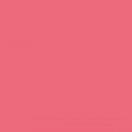
Контакты
Вакансии
Тайфест
ОБУЧЕНИЕ
Тренинги и вебинары
Видео-тренинги
Энциклопедия брендов
FAQ
info@astkol.com
|
+7 495 787-98-83
129343, Россия, Москва, проезд Серебрякова, 14б, 
©1998-2026 Асткол-Альфа
политика обработки персональных данных
и
карта