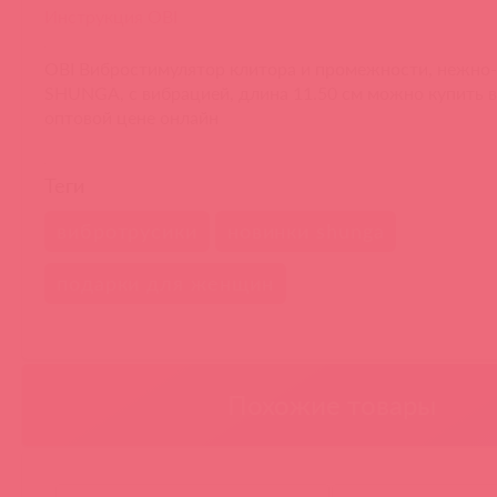
Инструкция OBI
OBI Вибростимулятор клитора и промежности, нежно
SHUNGA, c вибрацией, длина 11.50 см можно купить в
оптовой цене онлайн
Теги
вибротрусики
новинки shunga
подарки для женщин
Похожие товары