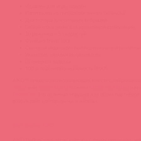
Идеален для игры вдвоём
Изготовлен из гипоаллергенного силикона
Два мотора для сильных вибраций
Гибкие «пальчики» для креативной стимуляции
10 режимов и 5 скоростей
Функция travel-lock
Световая индикация при переключении режимов
Указатель зарядки аккумулятора
Штекерная зарядка
100 % водонепроницаемость (IPX7)
AIKO™ лучше всего использовать вместе с лубрикант
AQUA
или
TOKO AROMA
, гелем
SECRET GARDEN
и кр
DRAGON
. Это отличная игрушка для обоих партнёров
возбуждает клитор, яички и железы.
Инструкция AIKO
AIKO Вибростимулятор клитора с двумя моторами, ч