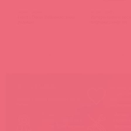
46539 / 89344
EC004 / 92851
Heart's Desire Вибромассажёр,
Интерактивный нос
розовый
вибромассажёр Ivy
(
0
)
(
0
)
НЕ ЗАБЫВАЙТЕ!
Мы продае
товары, ко
Покупая у Astkol, вы можете быть
понравятс
уверены:
покупател
Вся иностранная
«Асткол-
продукция завезена в
гарантию
Россию 100% легально
продающ