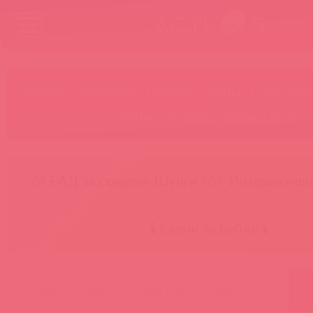
Бренды
Категории
Новинки
БАДы
Скидки до
Акции
Лидеры
Товар в пути
😚 БАД за покупку Шунги 😚
⚡ Интерактивн
🕯️ Свечи за рубль 🕯️
главная
каталог
shunga toys
sh-aiko-204