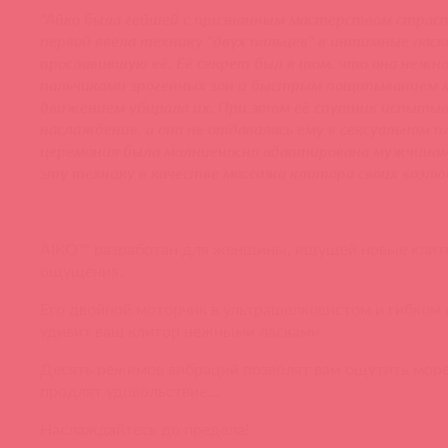
"Айко была гейшей с признанным мастерством страст
первой ввела технику "двух пальцев" в интимные ласк
прославившую её. Её секрет был в том. что она нежно
пальчиками эрогенных зон и быстрым пощипыванием 
движением убирала их. При этом её спутник испытыв
наслаждение, а она не отдавалась ему в сексуальном п
церемония была молниеносно адаптирована мужчинам
эту технику в качестве массажа клитора своих возлю
AIKO™ разработан для женщины, ищущей новые клит
ощущения.
Его двойной моторчик в ультрашелковистом и гибком
удивит ваш клитор нежными ласками.
Десять режимов вибраций позволят вам ощутить мор
продлят удовольствие...
Наслаждайтесь до предела!