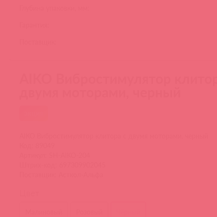
Глубина упаковки, мм:
Гарантия:
Поставщик:
AIKO Вибростимулятор клитор
двумя моторами, черный
акция
AIKO Вибростимулятор клитора с двумя моторами, черный
Код: 89049
Артикул: SH-AIKO-204
Штрих-код: 697309902045
Поставщик: Асткол-Альфа
Цвет
Малиновый
Розовый
Чёрный