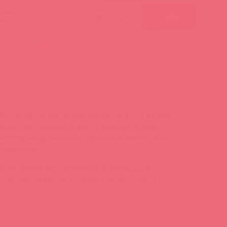
гими
-
+
ми:
даемое
18
Доступно для бронирования:
18
чество:
6V
с вибропулей, более чем реальное женское
бы внутри тоннеля любви. Стимулирующая
 многофункциональный дизайн позволяет вам
ущениями.
волнующий внутренний рельеф порадуют
о наслаждения, но и поразят нежностью и