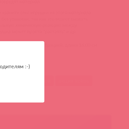
повредят материал.
е храните секс игрушки из этого материала
без упаковки, так как это может вызвать
тельную химическую реакцию между
ушка может просто "растаять" и др.
вагина KOKOS, c вибрацией, длина 16.00 см
ой цене онлайн
одителям :-)
legance с вибрацией
акция kokos
брацией