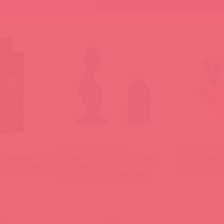
GX-KT-8973-2 / 87331
M03-001-04V / 
р уздечки PDX
Gender X IN'S & OUT'S Набор
Tong-ggo Auto
licone Stimulator
из стимулятора и
анус с вибрац
мастурбатора с вибрацией
)
(
0
)