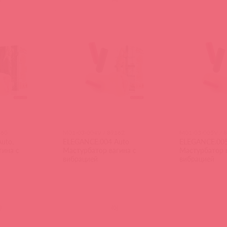
160
M01-03-004V / 89162
M01-03-005V / 
uto,
ELEGANCE.004 Auto
ELEGANCE.005
гина с
Мастурбатор вагина с
Мастурбатор 
вибрацией
вибрацией
)
(
0
)