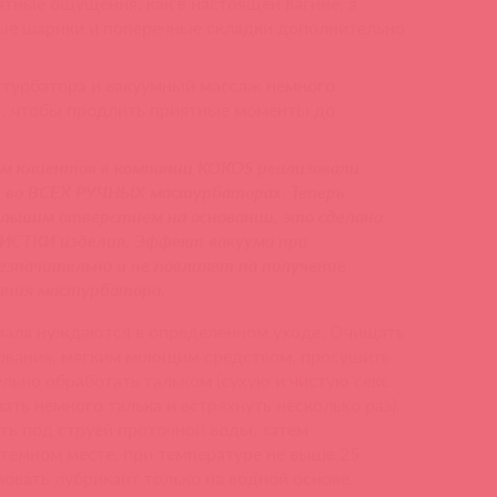
ятные ощущения, как в настоящей вагине, а
ые шарики и поперечные складки дополнительно
астурбатора и вакуумный массаж немного
, чтобы продлить приятные моменты до
ам клиентов в компании KOKOS реализовали
 во ВСЕХ РУЧНЫХ мастурбаторах. Теперь
льшим отверстием на основании, это сделано
ЧИСТКИ изделия. Эффект вакуума при
езначительно и не повлияет на получение
вания мастурбатора.
риала нуждаются в определенном уходе. Очищать
зования, мягким моющим средством, просушить
льно обработать тальком (сухую и чистую секс
ать немного талька и встряхнуть несколько раз).
ь под струей проточной воды, затем
 темном месте, при температуре не выше 25
зовать лубрикант только на водной основе.