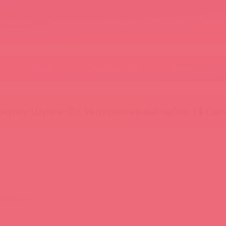
Новости
Энциклопедия брендов
Обучение
Тайфе
БАДы
Скидки до -50%
Гляньте
окупку Шунги 😚
⚡ Интерактивный набор ⚡
🕯️ Све