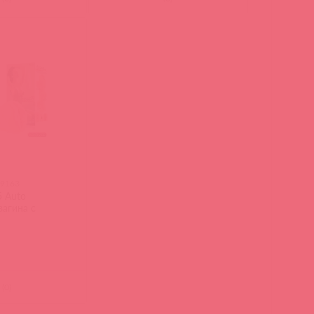
89163
 Auto
вагина с
(
0
)