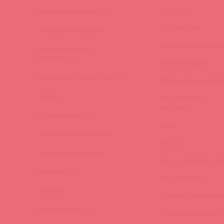
Длина, см:
ВИБРОМАССАЖЕРЫ
(619)
Ширина, см:
ИГРУШКИ ИЗ СТЕКЛА
(2)
Кол-во режимов ви
ИНТЕРАКТИВНЫЕ
ИГРУШКИ
(102)
Торговая марка:
ИНТИМНАЯ КОСМЕТИКА
(360)
Водонепроницаемо
КУКЛЫ
(13)
Тип элемента
питания:
ЛУБРИКАНТЫ
(317)
Цвет:
НАБОРЫ СЕКС-ИГРУШЕК
(23)
Вес, гр:
НАСАДКИ И КОЛЬЦА
(271)
Вес с упаковкой, гр
НОВИНКИ
(28)
Тип упаковки:
ПОМПЫ
(51)
Высота упаковки, м
ПРЕЗЕРВАТИВЫ
(2)
Ширина упаковки, 