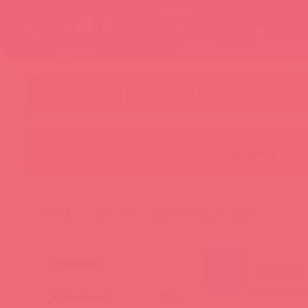
О нас
Каталог товаров
Бренды
Категории
Новинки
😚 БАД за п
главная
каталог
kokos
m01-03-006v
КОРЗИНА
Количество:
0
шт.