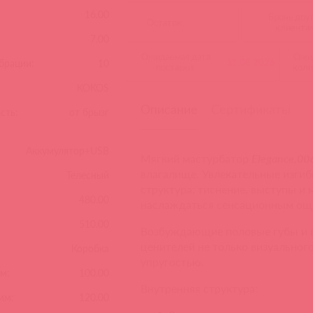
16.00
Бронь дру
Остаток:
клиента
7.00
Ожидаемая дата
Ожи
31.08.2026
брации:
10
поставки:
коли
KOKOS
Описание
Сертификаты
сть:
от брызг
Аккумулятор+USB
Мягкий мастурбатор
Elegance.00
влагалище. Увлекательные изги
Телесный
структура: тиснение, выступы и
480.00
наслаждаться сенсационным ощ
:
510.00
Возбуждающие половые губы и 
ценителей не только визуальног
Коробка
упругостью.
м:
100.00
Внутренняя структура:
мм:
120.00