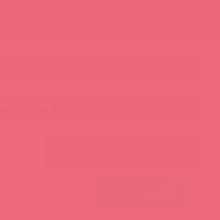
Контакты
Корзина
ст
Личный кабинет
+7 495 787-98-83
Акции
Лидеры
Товар в пути
чи за рубль 🕯️
Ваш менеджер:
Авторизуйтесь
ПОИСК ПО ФИЛЬТРАМ