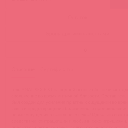
Остаток:
Бронь другими клиентами:
-
Описание
Сертификаты
Гель ANAL SEX FIST на водной основе обеспечивает д
скольжение во время интимной близости. Состав гель
был создан для усиления приятных ощущений во врем
секса и предотвращения болезненного проникновения
новые ощущения от анального секса! Идеально сочета
средствами контрацепции и любыми секс-игрушками,
предотвращает натирания, долго сохраняет структуру