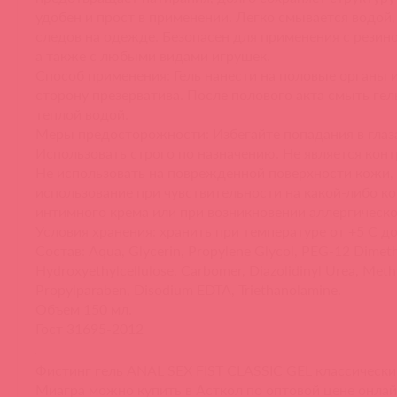
удобен и прост в применении. Легко смывается водой,
следов на одежде. Безопасен для применения с резино
а также с любыми видами игрушек.
Способ применения: Гель нанести на половые органы
сторону презерватива. После полового акта смыть гел
теплой водой.
Меры предосторожности: Избегайте попадания в глаз
Использовать строго по назначению. Не является кон
Не использовать на поврежденной поверхности кожи,
использование при чувствительности на какой-либо к
интимного крема или при возникновении аллергическо
Условия хранения: хранить при температуре от +5 С до
Состав: Aqua, Glycerin, Propylene Glycol, PEG-12 Dimet
Hydroxyethylcellulose, Carbomer, Diazolidinyl Urea, Meth
Propylparaben, Disodium EDTA, Triethanolamine.
Объем 150 мл.
Гост 31695-2012
Фистинг гель ANAL SEX FIST CLASSIC GEL классически
Миагра можно купить в Асткол по оптовой цене онла