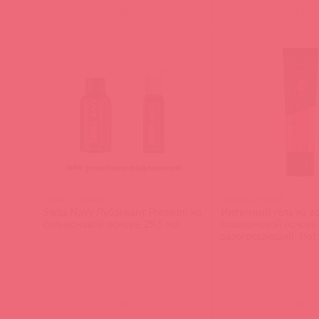
(
0
)
(
0
)
SNAL1 / 55402
LU0002 / 86525
Swiss Navy Лубрикант Premium на
Интимный гель на в
силиконовой основе, 29,5 мл
силиконовой основе
разогревающий, Hot 
(
0
)
(
0
)