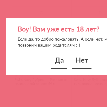
(
0
)
(
0
)
Воу! Вам уже есть 18 лет?
Если да, то добро пожаловать. А если нет, 
позвоним вашим родителям :-)
Да
Нет
SNAL2 / 55398
SNAL4 / 55399
Swiss Navy Лубрикант Premium на
Swiss Navy Лубрикан
силиконовой основе, 59 мл
силиконовой основе,