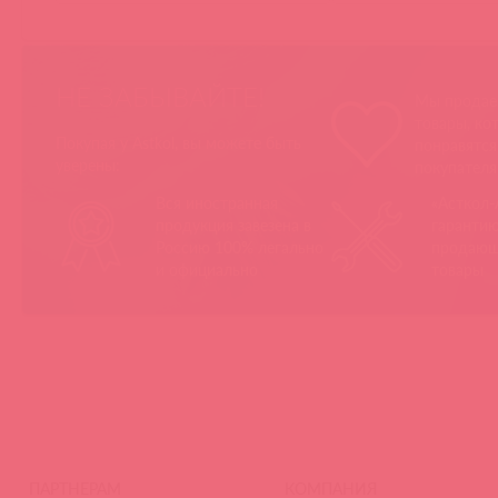
НЕ ЗАБЫВАЙТЕ!
Мы продае
товары, ко
Покупая у Astkol, вы можете быть
понравятс
уверены:
покупател
Вся иностранная
«Асткол-
продукция завезена в
гарантию
Россию 100% легально
продающ
и официально
товары
ПАРТНЕРАМ
КОМПАНИЯ