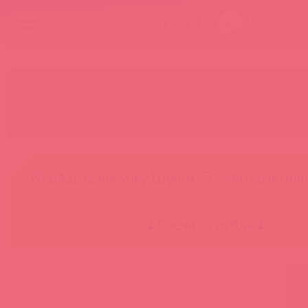
Бренды
Категории
Новинки
БАДы
Скидки до
Акции
Лидеры
Товар в пути
😚 БАД за покупку Шунги 😚
⚡ Интерактивн
🕯️ Свечи за рубль 🕯️
главная
каталог
миагра
mgb034