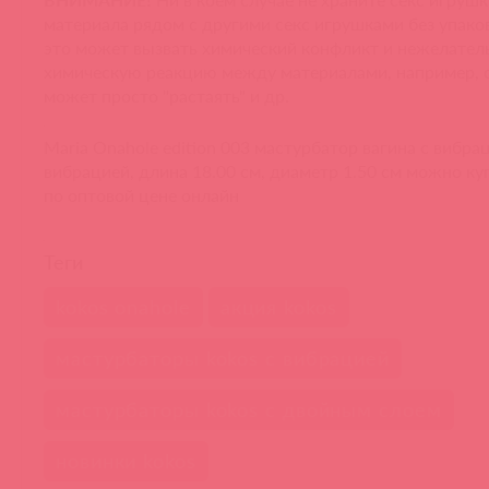
материала рядом с другими секс игрушками без упаков
это может вызвать химический конфликт и нежелате
химическую реакцию между материалами, например, 
может просто "растаять" и др.
Maria Onahole edition 003 мастурбатор вагина с вибр
вибрацией, длина 18.00 см, диаметр 1.50 см можно ку
по оптовой цене онлайн
Теги
kokos onahole
акция kokos
мастурбаторы kokos с вибрацией
мастурбаторы kokos с двойным слоем
новинки kokos