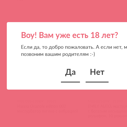
(
0
)
(
0
)
Воу! Вам уже есть 18 лет?
Если да, то добро пожаловать. А если нет, 
позвоним вашим родителям :-)
Да
Нет
M01-003-11DEV / 88532
M03-001-09V / 91390
Hanna Onahole edition 002
EMILY AUTO, мастур
мастурбатор вагина с вибрацией
с богатым насыщен
рельефом, 10 режим