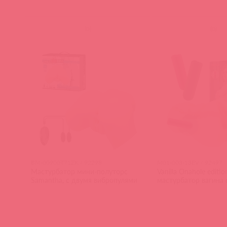
(
0
)
(
0
)
BM-00900T71ZK / 92298
M01-003-13EV / 92497
Мастурбатор мини-полуторс
Vanilla Onahole editi
Samantha, с двумя вибропулями
мастурбатор вагина 