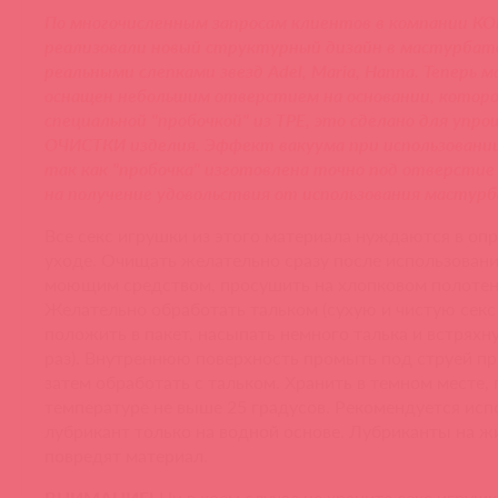
По многочисленным запросам клиентов в компании K
реализовали новый структурный дизайн в мастурбат
реальными слепками звезд Adel, Maria, Hanna. Теперь
оснащен небольшим отверстием на основании, котор
специальной "пробочкой" из TPE, это сделано для упро
ОЧИСТКИ изделия. Эффект вакуума при использовании
так как "пробочка" изготовлена точно под отверстие
на получение удовольствия от использования мастур
Все секс игрушки из этого материала нуждаются в оп
уходе. Очищать желательно сразу после использовани
моющим средством, просушить на хлопковом полотен
Желательно обработать тальком (сухую и чистую секс
положить в пакет, насыпать немного талька и встряхн
раз). Внутреннюю поверхность промыть под струей п
затем обработать с тальком. Хранить в темном месте, 
температуре не выше 25 градусов. Рекомендуется исп
лубрикант только на водной основе. Лубриканты на ж
повредят материал.
ВНИМАНИЕ!
Ни в коем случае не храните секс игрушк