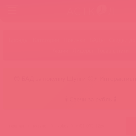
Бренды
Категории
Новинки
БАДы
Скидки до
Акции
Лидеры
Товар в пути
😚 БАД за покупку Шунги 😚
⚡ Интерактивн
🕯️ Свечи за рубль 🕯️
главная
каталог
kokos
m01-003-12ev