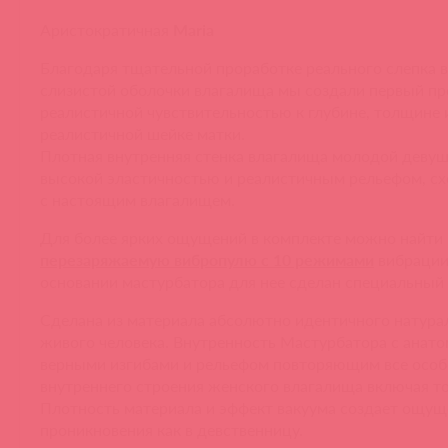
Аристократичная
Maria
Благодаря тщательной проработке реального слепка в
слизистой оболочки влагалища мы создали первый пр
реалистичной чувствительностью к глубине, толщине 
реалистичной шейке матки.
Плотная внутренняя стенка влагалища молодой девуш
высокой эластичностью и реалистичным рельефом, с
с настоящим влагалищем.
Для более ярких ощущений в комплекте можно найти
перезаряжаемую вибропулю с 10 режимами
вибрации
основании мастурбатора для нее сделан специальный
Сделана из материала абсолютно идентичного натура
живого человека. Внутренность Мастурбатора с анато
верными изгибами и рельефом повторяющим все особ
внутреннего строения женского влагалища включая то
Плотность материала и эффект вакуума создает ощущ
проникновения как в девственницу.