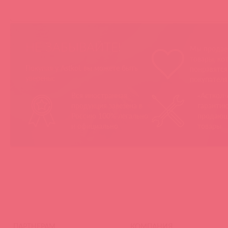
НЕ ЗАБЫВАЙТЕ!
Мы продае
товары, ко
Покупая у Astkol, вы можете быть
понравятс
уверены:
покупател
Вся иностранная
«Асткол-
продукция завезена в
гарантию
Россию 100% легально
продающ
и официально
товары
ПАРТНЕРАМ
КОМПАНИЯ