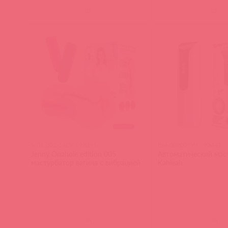
(
0
)
(
0
)
M01-003-14EV / 93391
BM-00900T98 / 93441
Jenny Onahole edition 005
Автоматический мас
мастурбатор вагина c вибрацией
Kahleah
(
0
)
(
0
)