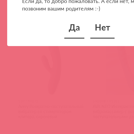
Если да, то добро пожаловать. А если нет, 
позвоним вашим родителям :-)
(
0
)
(
0
)
Да
Нет
S59 / 89272
SA059B / 91351
Avery Возвратно-поступательный
AVA NEO Интеракти
вибратор со стимулятором
вибромассажер с воз
клитора, сиреневый
поступательными дв
синий