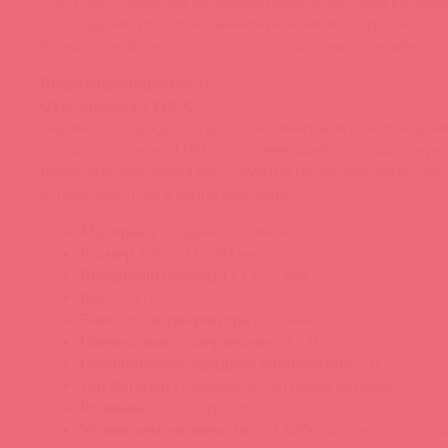
Mora Neo снабжена функцией памяти, которая возобн
с последним использованным режимом вибрации, а т
блокировкой кнопок для предотвращения случайных 
Водонепроницаемость
USB-зарядка TYPE C
Индикатор заряда батареи напомнит вам о необходим
подзарядки через USB-порт, имеющий пылезащитную
Водонепроницаемая конструкция позволяет легко чис
использовать ее в ванне или душе.
Материал
Жидкий силикон
Размер
195 x 32 x 60 мм
Вводимый размер
111 x 32 мм
Вес
178 г.
Емкость аккумулятора
800 мАч
Номинальное напряжени
е 3,7 В
Номинальное зарядное напряжение
5 В
Тип батареи
Полимерно-литиевая батарея
Режимы
5+1 Вибрация
Уровни интенсивности
5+1 вибрация, кольцо из