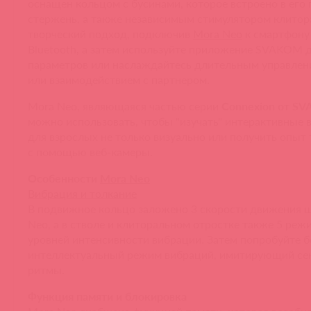
оснащен кольцом с бусинами, которое встроено в его
стержень, а также независимым стимулятором клитор
творческий подход, подключив
Mora Neo
к смартфону
Bluetooth, а затем используйте приложение SVAKOM 
параметров или наслаждайтесь длительным управлен
или взаимодействием с партнером.
Mora Neo, являющаяся частью серии
Connexion от S
можно использовать, чтобы "изучать" интерактивные
для взрослых не только визуально или получить опыт
с помощью веб-камеры.
Особенности
Mora Neo
Вибрация и толкание
В подвижное кольцо заложено 3 скорости движения 
Neo, а в стволе и клиторальном отростке также 5 реж
уровней интенсивности вибрации. Затем попробуйте 
интеллектуальный режим вибраций, имитирующий се
ритмы.
Функция памяти и блокировка