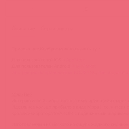
-
Описание
Сертификаты
Приложение
KooSync
можно скачать тут:
Для пользователей iOS в
AppStore
Для пользователей Android
Play Market
Инструкция по приложению KOOSYNC, как подключи
Мора Нео
Интерактивный вибратор со стимулирующими шарика
Идеальное кольцо прибыло в виде Мора Нео, интерак
кролика-вибратора SVAKOM с подвижными шарикам
Изготовленный из мягкого на ощупь жидкого силикон