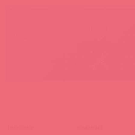
НЕ ЗАБЫВАЙТЕ!
Мы продае
товары, ко
Покупая у Astkol, вы можете быть
понравятс
уверены:
покупател
Вся иностранная
«Асткол-
продукция завезена в
гарантию
Россию 100% легально
продающ
и официально
товары
ПАРТНЕРАМ
КОМПАНИЯ