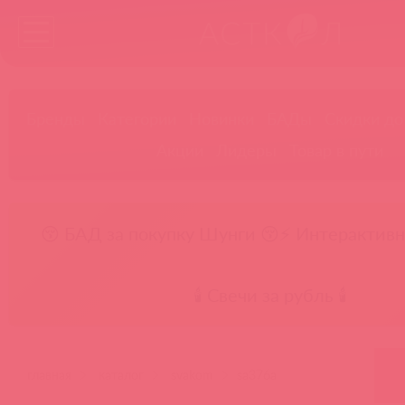
Бренды
Категории
Новинки
БАДы
Скидки до
Акции
Лидеры
Товар в пути
😚 БАД за покупку Шунги 😚
⚡ Интерактивн
🕯️ Свечи за рубль 🕯️
главная
каталог
svakom
sa376a