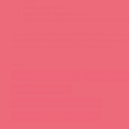
бусин
Время зарядки
2 часа
Срок службы батареи
2 часа
Водонепроницаемый уровень
Водонепроницаем
Mora Neo Интерактивный вибростимулятор-кролик с 
бусин SVAKOM, c вибрацией, длина 19.60 см, диаметр 
можно купить в Асткол по оптовой цене онлайн
Теги
svakom connexion series
вибратор кроли
двойная стимуляция
интерактивные игрушки svakom
управление через приложение