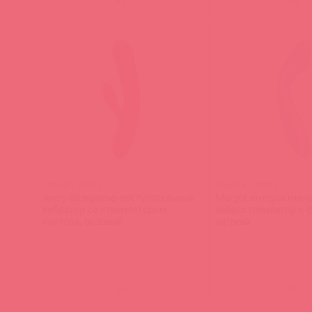
(
0
)
(
0
)
S59-SP / 92473
SA614A / 93513
Avery Возвратно-поступательный
Margot интерактивн
вибратор со стимулятором
вибростимулятор с 
клитора, розовый
нагрева
(
0
)
(
0
)