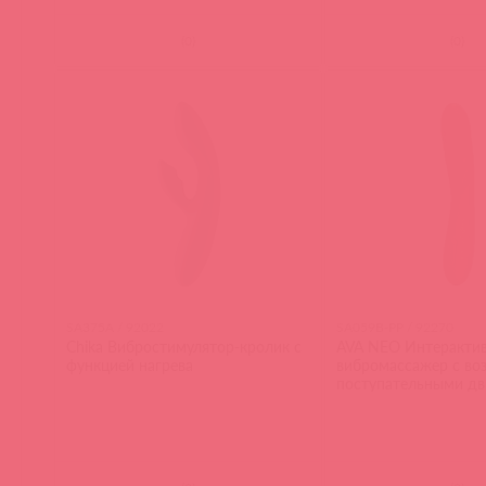
(
0
)
(
0
)
SA375A / 92022
SA059B-PP / 92270
Chika Вибростимулятор-кролик с
AVA NEO Интеракти
функцией нагрева
вибромассажер с воз
поступательными дв
персиковый