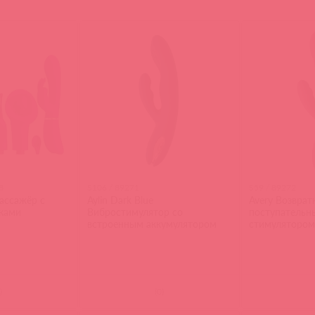
8
S106 / 89271
S59 / 89272
массажёр с
Aylin Dark Blue
Avery Возврат
ками
Вибростимулятор со
поступательн
встроенным аккумулятором
стимулятором
сиреневый
)
(
0
)