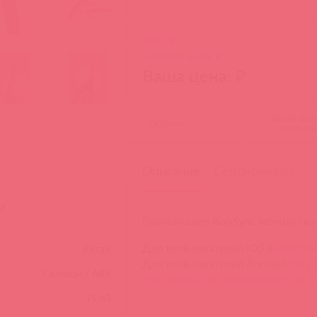
РРЦ: ₽
Базовая цена: ₽
Ваша цена: ₽
Бронь дру
Остаток:
клиента
Описание
Сертификаты
и
Приложение
KooSync
можно скач
Для пользователей iOS в
AppSto
Китай
Для пользователей Android
Play 
Силикон / ABS
Инструкция по приложению KOO
19.60