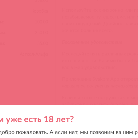
:
398.00
Используйте их синхронно или п
Коробка
незабываемое путешествие, или 
м:
100.00
своих ощущений. Двойное нажати
хочется больше всего.
мм:
250.00
Бесконечное удовольствие
мм:
55.00
Исследуйте пять различных режи
Асткол-Альфа
интенсивности. Какими бы ни бы
вас в мир удовольствия.
Приложение Svakom App откроет
вариантов получения наслаждени
Если вы хотите погрузиться в м
забудьте прихватить Ava Neo, п
Мощный аккумулятор
м уже есть 18 лет?
Ava Neo позволяет забыть о подз
 добро пожаловать. А если нет, мы позвоним вашим р
даже больше! Укомплектованный