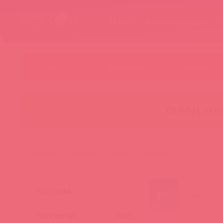
О нас
Каталог товаров
Бренды
Категории
Новинки
😚 БАД за п
главная
каталог
svakom
sa059b-pp
КОРЗИНА
Количество:
0
шт.