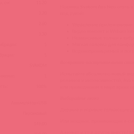
, см:
11.20
Новинка
Svakom Ava Neo
опять в
под рукой!
3.20
2.60
Управление приложениями 
Видео контент и Webam Int
3.30
Независимые толчки и виб
Мягкая головка для комфор
вибрации:
5
Водонепроницаемый и пог
брации:
5
Возвратно-поступательная сти
SVAKOM
Испытайте абсолютно новый вид
ижение:
1
режимов и интенсивностей, Ava
сть:
100%
или проводником в мирт ярких о
Выбирайте легко
Аккумулятор+USB
Дерзкие и игривые толкающие 
Персиковый
Или мощные, проникающие в са
149.00
А может и то и другое вместе?
М