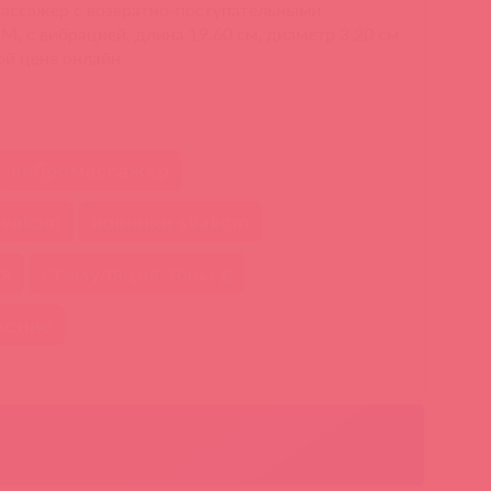
ассажер с возвратно-поступательными
 c вибрацией, длина 19.60 см, диаметр 3.20 см
ой цене онлайн
вибромассажер
svakom
новинки svakom
ия
стимуляция зоны g
жение