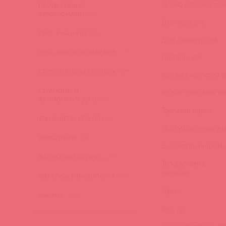
Длина рабочей зоны
ПРОДУКЦИЯ С
ФЕРОМОНАМИ
(16)
Диаметр, см:
СЕКС-МАШИНЫ
(28)
Доп.диаметр, см:
СЕКС-ПРИСПОСОБЛЕНИЯ
(22)
Ширина, см:
СТИМУЛЯТОРЫ КЛИТОРА
(129)
Кол-во скоростей 
СТРАПОНЫ И
Кол-во режимов ви
ФАЛЛОПРОТЕЗЫ
(149)
Торговая марка:
ТРЕНАЖЕРЫ КЕГЕЛЯ
(22)
Поступательное дв
УКРАШЕНИЯ
(24)
Водонепроницаемо
ФАЛЛОИМИТАТОРЫ
(270)
Тип элемента
питания:
ЭЛЕКТРОСТИМУЛЯТОРЫ
(83)
Цвет:
ЭльМято
(108)
Вес, гр: