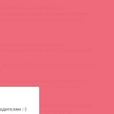
о отдельности, чтобы погрузиться в
остановитесь на одной, для плавного изучения
е "S" поможет вам определиться, чего вам
мов движений, а также 5 уровней
ли ваши предпочтения, Ava Neo готов отправить
 дверь в мир
бесконечного количества режимов и
я.
ир
взрослого профессионального контента
, то не
одключаемого к приложению FeelConnect3.
арядке, ведь ее точно хватит для одной сессии и
одителям :-)
 магнитной зарядкой, Ava Neo быстро