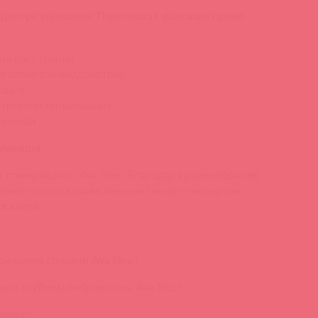
 центре внимания! Персиковая фантазия прямо
на расстоянии
eractive взаимодействие
рация
тного использования
ружной
муляция
 стимуляции с Ava Neo. Благодаря разнообразию
 может стать вашим личным сквирт-экспертом
ргазмов.
движения головки
Ava Neo
?
мые глубины виброволны Ava Neo?
ожно!