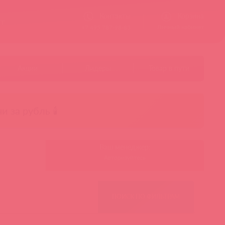
Контакты
Корзина
ст
Личный кабинет
+7 495 787-98-83
Акции
Лидеры
Товар в пути
чи за рубль 🕯️
Ваш менеджер:
Авторизуйтесь
ПОИСК ПО ФИЛЬТРАМ