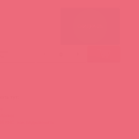
СКИДКА 0%
гими
-
+
ми:
ать тут:
re
Market
SYNC, как подключить