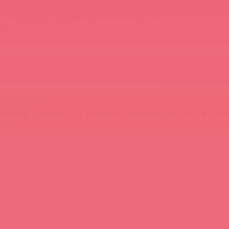
Новости
Энциклопедия брендов
Обучение
Тайфе
БАДы
Скидки до -50%
Гляньте
окупку Шунги 😚
⚡ Интерактивный набор ⚡
🕯️ Све