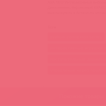
AVA NEO Интерактивный вибром
движениями, персиковый SVAKOM,
можно купить в Асткол по оптов
Теги
svakom connexion series
интерактивные игрушки 
поступательные движен
управление через прило
Похожие товары