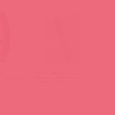
SA059B / 91351
но-
AVA NEO Интерактивный
ый вибратор со
вибромассажер с возвратно-
 клитора,
поступательными
движениями, синий
(
0
)
(
0
)