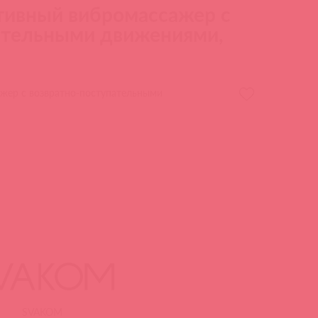
тивный вибромассажер с
ательными движениями,
жер с возвратно-поступательными
SVAKOM