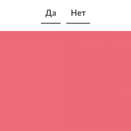
заряжается, чтобы вы могли насл
Да
Нет
Водостойкий
Не боясь влаги. Ava Neo абсолют
беспокоиться о том, брать с со
нет.
Материал: жидкий силикон,
Вес: 149 г
Тип батареи: Полимерно-ли
Размер: 186мм*33мм*33мм
Глубина толкания: 0,8 мм
Емкость аккумулятора: 650
Время зарядки: 2 часа
Время работы: 1 час
Режимы (толкание, вибраци
Уровни интенсивности:
5
на
комбинированном
Уровень водонепроницаемо