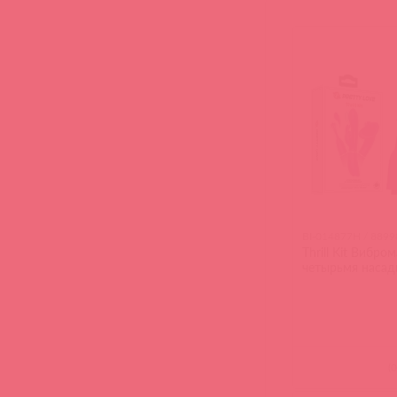
BI-014877H / 8899
Thrill Kit Вибро
четырьмя насад
(
0