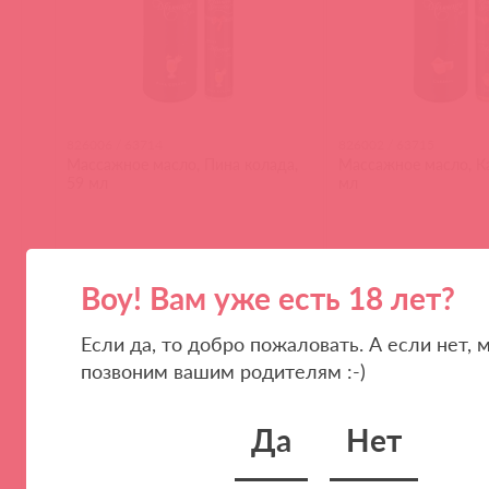
826006 / 63714
826002 / 63715
Массажное масло, Пина колада,
Массажное масло, К
59 мл
мл
Воу! Вам уже есть 18 лет?
(
0
)
(
0
)
Если да, то добро пожаловать. А если нет, 
позвоним вашим родителям :-)
Да
Нет