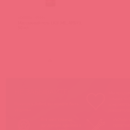
LCK0004 / 92594
Массажный гель LICK ME, АРБУЗ,
50 мл
(
0
)
НЕ ЗАБЫВАЙТЕ!
Мы продае
товары, ко
Покупая у Astkol, вы можете быть
понравятс
уверены:
покупател
Вся иностранная
«Асткол-
продукция завезена в
гарантию