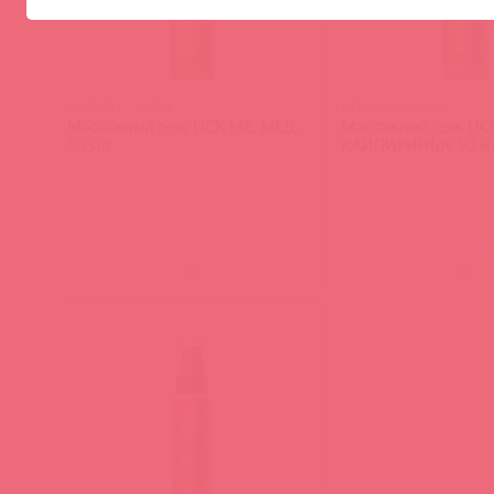
LCK0001 / 92591
LCK0002 / 92592
Массажный гель LICK ME, МЁД,
Массажный гель LIC
50 мл
КАЙПИРИНЬЯ, 50 м
(
0
)
(
0
)