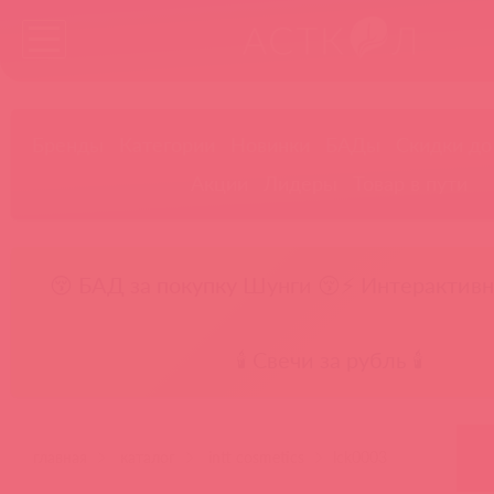
Бренды
Категории
Новинки
БАДы
Скидки до
Акции
Лидеры
Товар в пути
😚 БАД за покупку Шунги 😚
⚡ Интерактивн
🕯️ Свечи за рубль 🕯️
главная
каталог
intt cosmetics
lck0003