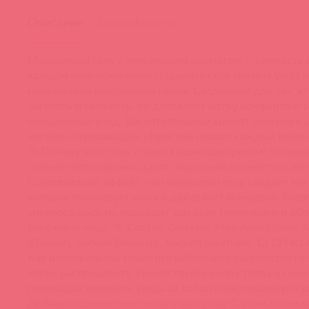
Описание
Сертификаты
Массажный гель с персиковым ароматом — свежесть 
каждом прикосновении! Подарите себе момент уюта и
изысканным массажным гелем. Созданный для тех, кт
легкость и свежесть, он добавляет нотку комфорта и т
ежедневный уход. Восхитительный аромат персика в с
мягким согревающим эффектом делает каждый момен
🍑 Почему этот гель станет вашим фаворитом? Освеж
сочные ноты персика дарят ощущение свежести и лег
Согревающий эффект: при нанесении гель создает мяг
которое тонизирует кожу и добавляет комфорта. Безо
универсальность: подходит для всех типов кожи и обе
бережный уход. 🌱 Состав: Glycerin, Propylene Glycol, 
(Flavour), Sodium Benzoate, Sodium Saccharin, CI 19140, 
Как использовать: Нанесите небольшое количество гел
мягко распределите. Почувствуйте волну тепла и свеж
превращая моменты ухода за собой в настоящий риту
Добавьте свежести и тепла в ваш уход! С этим гелем 