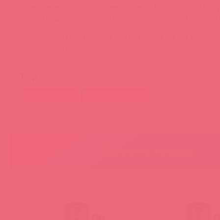
станет немного ярче и комфортнее. Попробуйте и поч
разницу! Для тех, кто выбирает натуральные решения 
Массажный гель LICK ME, ПЕРСИК, 50 мл Intt можно к
Асткол по оптовой цене онлайн
Теги
intt lick me
акция на intt
Похожие товары