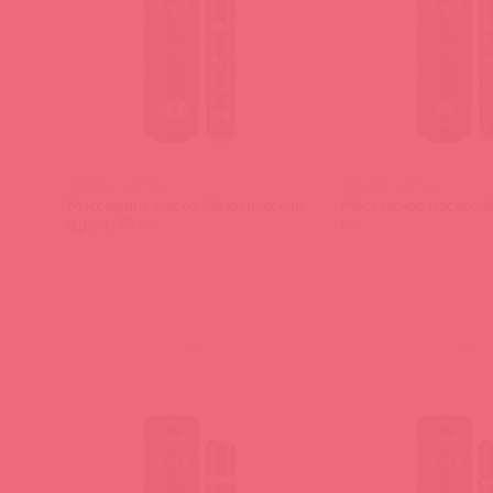
826004 / 63710
826007 / 63711
Массажное масло, Экзотический
Массажное масло, З
фрукт, 59 мл
мл
(
0
)
(
0
)