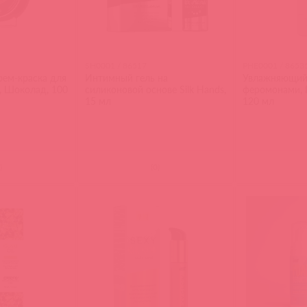
SH0001 / 86517
PHE0001 / 8653
рем-краска для
Интимный гель на
Увлажняющий
, Шоколад, 100
силиконовой основе Silk Hands,
феромонами, P
15 мл
120 мл
)
(
0
)