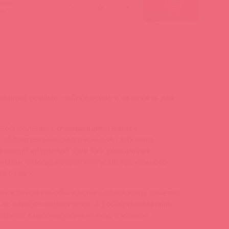
гими
-
+
ми:
микросферами – обновление и нежность для
е обновление с
очищающим гелем с
 эффективным средством для глубокого
внешнюю интимную зону. Его
уникальная
нения, отмершие клетки и избыток кожного
H-баланс.
ют клеточное обновление
, делая кожу заметно
сле первого применения. А
соблазнительный
вратит ваш ежедневный уход в момент