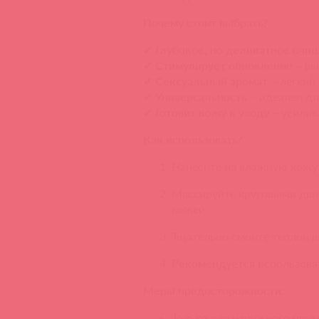
Почему стоит выбрать?
✔
Глубокое, но деликатное очи
✔
Стимулирует обновление
– вы
✔
Сексуальный аромат
– легкий
✔
Универсальность
– идеален д
✔
Готовит кожу к уходу
– усилив
Как использовать?
Нанесите на влажную кожу 
Массируйте круговыми дви
кожей.
Тщательно смойте теплой в
Рекомендуется
использова
Меры предосторожности:
Только для наружного прим