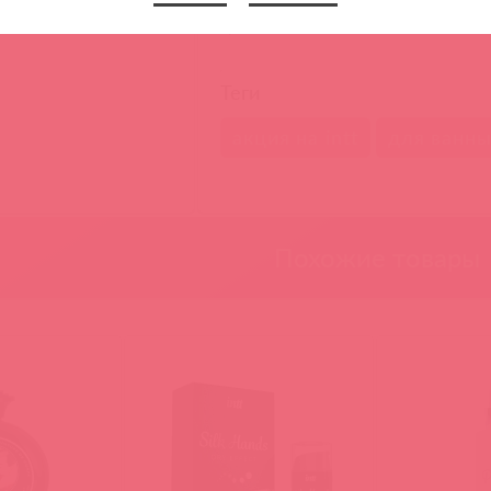
Скраб для тела Scratch Me ALLLL
цене онлайн
Теги
акция на intt
для ванны
Похожие товары