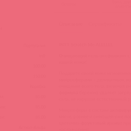
Бронь дру
Остаток:
клиента
Описание
Сертификаты
и
INTT Scratch Me ALLLLLL
Португалия
Очищающий гель-эксфолиант с 
Intt
вашей кожи!
100.00
Подарите своей коже мгновенно
:
150.00
микросферами
– деликатным, но
очищения всего тела, включая 
Коробка
формула
бережно удаляет загряз
м:
85.00
сала, не нарушая естественный p
мм:
85.00
Микросферы в составе
активиру
мягче, ровнее и сияющей уже по
мм:
85.00
цветочно-фруктовый аромат
пре
Асткол-Альфа
наслаждения!