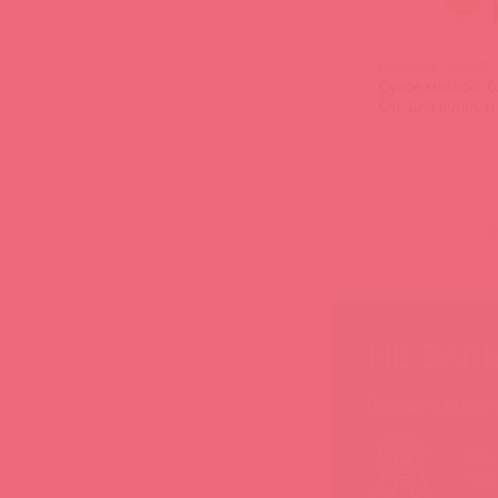
D882034 / 88097
Сухое масло с 
OIL для волос и
(
0
НЕ ЗАБ
Покупая у Astkol,
Вся
лег