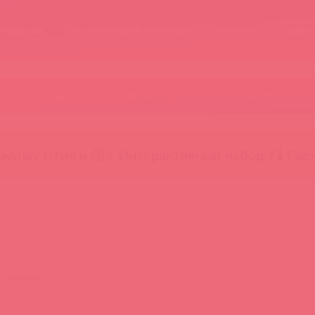
Новости
Энциклопедия брендов
Обучение
Тайфе
БАДы
Скидки до -50%
Гляньте
окупку Шунги 😚
⚡ Интерактивный набор ⚡
🕯️ Све