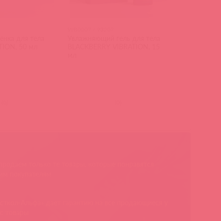
1
WB0007 / 93207
нка для тела
Увлажняющий гель для тела
ION, 50 мл
BLACKBERRY VIBRATION, 15
мл
(
0
)
(
0
)
родаем только те товары, которые понравятся
им покупателям
сткол-Альфа» дает гарантию на все продающиеся у
с товары