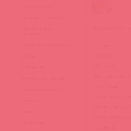
ВИБРОМАССАЖЕРЫ
(619)
ИГРУШКИ ИЗ СТЕКЛА
(2)
Характеристик
ИНТЕРАКТИВНЫЕ
ИГРУШКИ
(102)
Страна:
ИНТИМНАЯ КОСМЕТИКА
(360)
Торговая марка:
КУКЛЫ
(13)
Объем, мл:
ЛУБРИКАНТЫ
(317)
Вес с упаковкой, гр
НАБОРЫ СЕКС-ИГРУШЕК
(23)
Тип упаковки:
НАСАДКИ И КОЛЬЦА
(271)
Высота упаковки, м
НОВИНКИ
(28)
Ширина упаковки, 
ПОМПЫ
(51)
Глубина упаковки, 
ПРЕЗЕРВАТИВЫ
(2)
Поставщик: