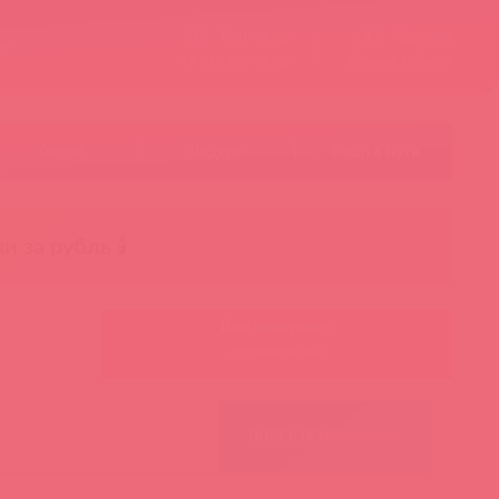
Контакты
Корзина
ст
Личный кабинет
+7 495 787-98-83
Акции
Лидеры
Товар в пути
чи за рубль 🕯️
Ваш менеджер:
Авторизуйтесь
ПОИСК ПО ФИЛЬТРАМ