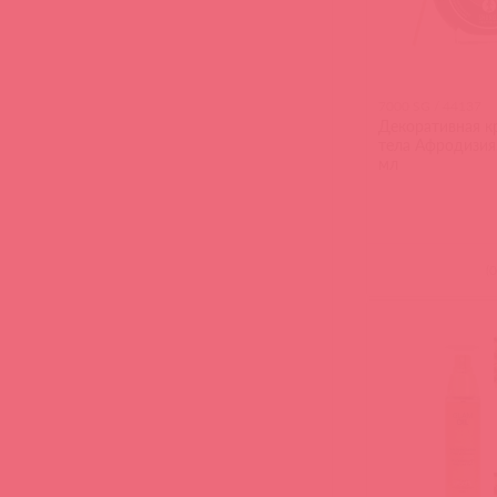
7000 SG / 44137
Декоративная к
тела Афродизия
мл
(
0