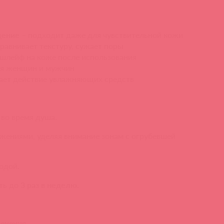
щение
– подходит даже для чувствительной кожи
равнивает текстуру, сужает поры
 шлейф на коже после использования
ля женщин и мужчин
ает действие увлажняющих средств
во время душа.
жениями, уделяя внимание зонам с огрубевшей
одой.
ть до
3 раз в неделю
.
енения.