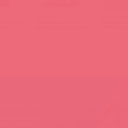
SX0001 / 89491
WB0002 / 9320
блеском GLAM
Лосьон-крем для тела с
Очищающая пе
 тела
блестками Sexy Glow, 60 мл
FOAM SEDUCT
)
(
0
)
ЫВАЙТЕ!
Мы п
Ваш
 вы можете быть уверены:
 иностранная продукция завезена в Россию 100%
«А
ально и официально
на