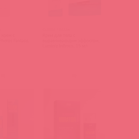
5
CL0001 / 86536
 крем с
Крем для тела с
heros Fantasy,
выравнивающим эффектом,
Lumiere Intimus, 15 мл
(
0
)
(
0
)