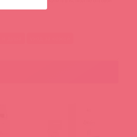
LL, 100 мл Intt можно купить в Асткол по оптовой
 и душа
уход за кожей