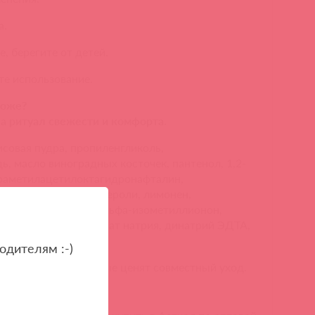
а.
, берегите от детей.
е использование.
коже?
 а
ритуал свежести и комфорта
.
исовая пудра, пропиленгликоль,
ь, масло виноградных косточек, пантенол, 1,2-
траметилацетилоктагидронафталин,
л, масло/экстракт нероли, лимонен,
л, линалилацетат, альфа-изометиллионон,
оксиэтанол, гиалуронат натрия, динатрий ЭДТА,
одителям :-)
лен для пар, которые ценят совместный уход.