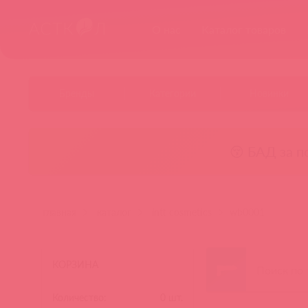
О нас
Каталог товаров
Бренды
Категории
Новинки
😚 БАД за п
главная
каталог
intt cosmetics
wb0001
КОРЗИНА
Количество:
0
шт.