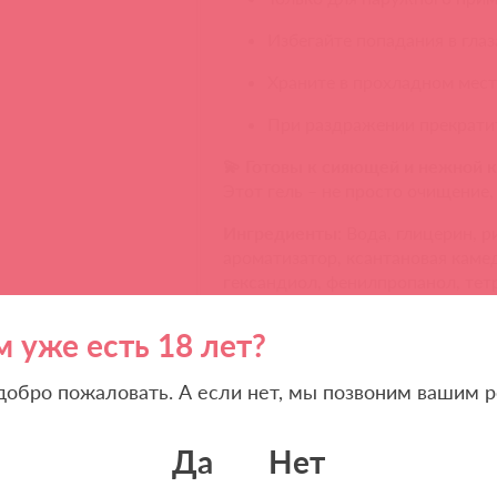
Избегайте попадания в глаз
Храните в прохладном месте
При раздражении прекратит
💫 Готовы к сияющей и нежной 
Этот гель – не просто очищение,
Ингредиенты:
Вода, глицерин, р
ароматизатор, ксантановая камед
гександиол, фенилпропанол, те
гексаметилинданопиран, линалоо
бензилсалицилат, гексилциннама
м уже есть 18 лет?
кумарин, лимонная кислота, фен
глицерил лаурат.
 добро пожаловать. А если нет, мы позвоним вашим р
P.S.
Универсальный формат – идеа
🌿
Да
Нет