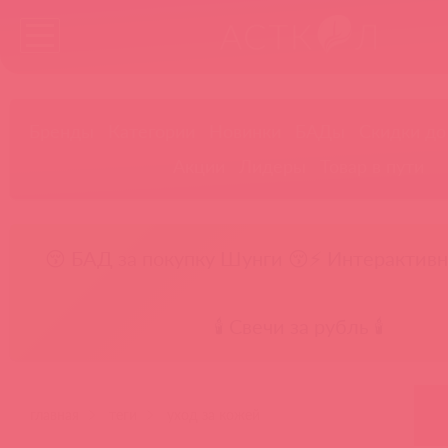
Бренды
Категории
Новинки
БАДы
Скидки до
Акции
Лидеры
Товар в пути
😚 БАД за покупку Шунги 😚
⚡ Интерактивн
🕯️ Свечи за рубль 🕯️
главная
теги
уход за кожей