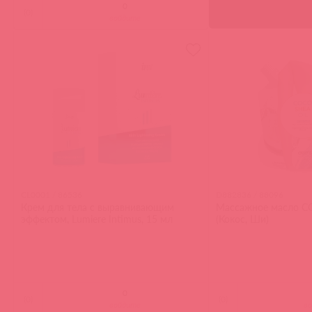
(
0
)
войдите
CL0001 / 86536
D882836 / 88096
Крем для тела с выравнивающим
Массажное масло C
эффектом, Lumiere Intimus, 15 мл
(Кокос, Ши)
(
0
)
(
0
)
войдите
в