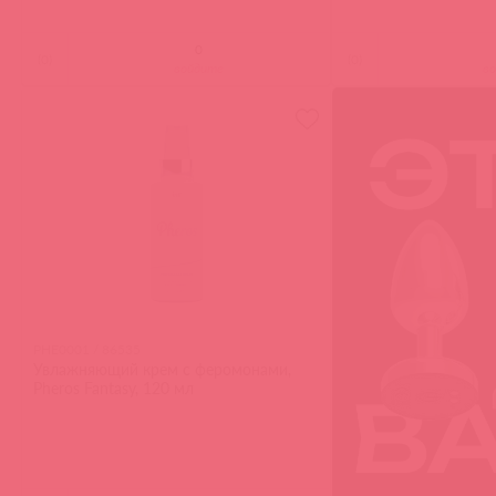
(
0
)
(
0
)
войдите
в
PHE0001 / 86535
Увлажняющий крем с феромонами,
Pheros Fantasy, 120 мл