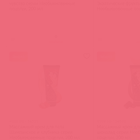
чувство серии Необыкновенные
Экзотические фрукт
поцелуи, 200 мл
Необыкновенные поц
(
0
)
(
0
)
войдите
в
акция
акция
4108 SG / 56522
4109 SG / 56523
Массажный крем для тела
Массажный крем для
Шампанское и клубника серии
шоколад серии Нео
Необыкновенные поцелуи, 200 мл
поцелуи, 200 мл