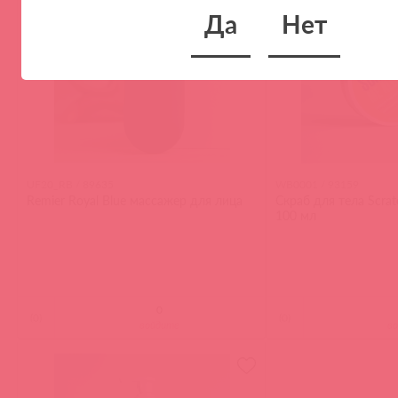
Да
Нет
UF20_RB / 89635
WB0001 / 93159
Remier Royal Blue массажер для лица
Скраб для тела Scrat
100 мл
(
0
)
(
0
)
войдите
в