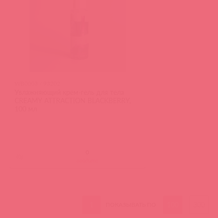
WB0003 / 93202
Увлажняющий крем-гель для тела
CREAMY ATTRACTION BLACKBERRY,
100 мл
(
0
)
войдите
1
100
300
ПОКАЗЫВАТЬ ПО