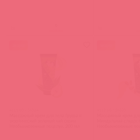
(
0
)
(
0
)
войдите
в
акция
акция
4111 SG / 56524
4112 SG / 56525
Массажный крем для тела Груша и
Массажный крем для
экзотический зеленый чай серии
Миндальная сладост
Необыкновенные поцелуи, 200 мл
Необыкновенные поц