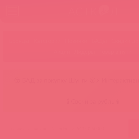
Бренды
Категории
Новинки
БАДы
Скидки до
Акции
Лидеры
Товар в пути
😚 БАД за покупку Шунги 😚
⚡ Интерактивн
🕯️ Свечи за рубль 🕯️
главная
каталог
orion
54050250000