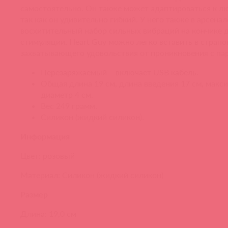
самостоятельно. Он также может адаптироваться к л
так как он удивительно гибкий. У него также в арсенал
восхитительный набор сильных вибраций на кончике 
стимуляции. Heart Guy можно легко вставить в страп
захватывающего удовольствия от проникновения с па
Перезаряжаемый – включает USB кабель.
Общая длина 19 см, длина введения 17 см, мак
диаметр 4 см.
Вес 249 грамм.
Силикон (жидкий силикон).
Информация
Цвет: розовый
Материал: Силикон (жидкий силикон)
Размер
Длина: 19,0 см