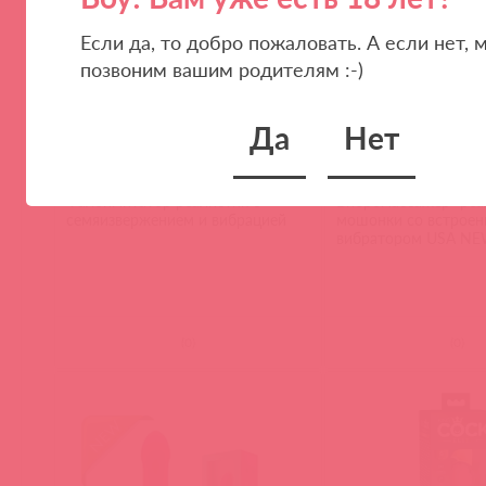
Если да, то добро пожаловать. А если нет, 
позвоним вашим родителям :-)
Да
Нет
BW-008079AP-1002 / 40517
BW-006070 / 56457
Фалоимитатор реалистик с
Вибромассажер -реа
семяизвержением и вибрацией
мошонки со встрое
вибратором USA N
(
0
)
(
0
)