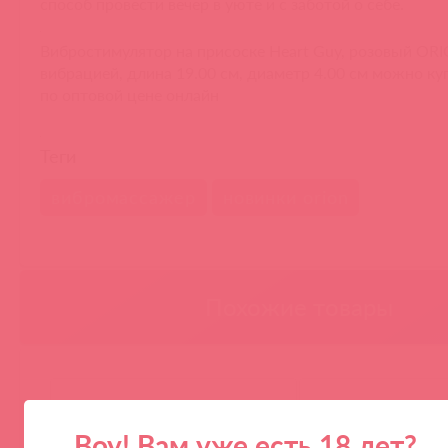
способ провести вечер в уюте и с заботой о себе.
Вибростимулятор на присоске Heart Guy, розовый ORI
вибрацией, длина 19.00 см, диаметр 4.00 см можно ку
по оптовой цене онлайн
Теги
вибромассажер
новинки orion
Похожие товары
Воу! Вам уже есть 18 лет?