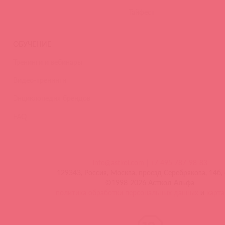
Тайфест
ОБУЧЕНИЕ
Тренинги и вебинары
Видео-тренинги
Энциклопедия брендов
FAQ
info@astkol.com
|
+7 495 787-98-83
129343, Россия, Москва, проезд Серебрякова, 14б, 
©1998-2026 Асткол-Альфа
политика обработки персональных данных
и
карта