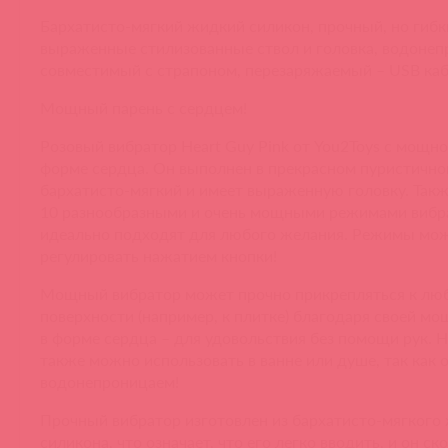
Бархатисто-мягкий жидкий силикон, прочный, но гибк
выраженные стилизованные ствол и головка, водоне
совместимый с страпоном, перезаряжаемый – USB каб
Мощный парень с сердцем!
Розовый вибратор Heart Guy Pink от You2Toys с мощно
форме сердца. Он выполнен в прекрасном пуристично
бархатисто-мягкий и имеет выраженную головку. Такж
10 разнообразными и очень мощными режимами вибр
идеально подходят для любого желания. Режимы мож
регулировать нажатием кнопки!
Мощный вибратор может прочно прикрепляться к люб
поверхности (например, к плитке) благодаря своей м
в форме сердца – для удовольствия без помощи рук. H
также можно использовать в ванне или душе, так как 
водонепроницаем!
Прочный вибратор изготовлен из бархатисто-мягкого
силикона, что означает, что его легко вводить, и он ск