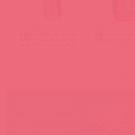
5779-21 PD / 92684
54050170000 / 93284
Вибромассажер-реалистик на
Вибростимулятор на
присоске с двойной плотностью
Heart Guy, голубой
King Cock Elite 9 с пультом ДУ
(
0
)
(
0
)
НЕ ЗАБЫВАЙТЕ!
Мы продае
товары, ко
Покупая у Astkol, вы можете быть
понравятс
уверены:
покупател
Вся иностранная
«Асткол-