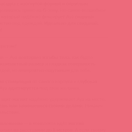
насадка
с
изогнутой формой и округлым
целиваясь прямо на
G-зону
. Но самое волшебное
, который надёжно фиксирует Aya
снаружи
метно
под одеждой.
Идеально для свиданий,
и!
кретом?
йн
— Aya
повторяет изгибы тела
, как будто
о
компактный размер
и
гладкая поверхность
ждой, но
невероятно ощутимым
для тебя.
яя стимуляция
от самого корпуса и
глубокая
 Aya
адаптируется
под твои желания.
 щит-магнит
надёжно удерживает Aya на месте,
уешь или занимаешься своими делами
. Никаких
ольствие
.
приложение
— в комплекте идёт
мягкий
ботает на расстоянии
до 8 метров
. А если твоему