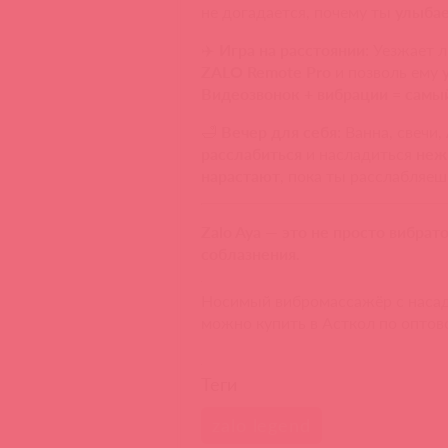
не догадается, почему ты
улыбае
✈️
Игра на расстоянии:
Уезжает л
ZALO Remote Pro
и позволь ему
Видеозвонок + вибрации
=
самый
🛁
Вечер для себя:
Ванна, свечи,
расслабиться
и насладиться
неж
нарастают
, пока ты расслабляеш
Zalo Aya — это не просто вибрато
соблазнения.
Носимый вибромассажёр с насад
можно купить в Асткол по оптов
Теги
zalo legend