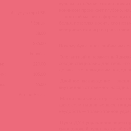
вульвы
, а
съёмная силиконовая 
кончиком
проникает глубоко, на
Аккумулятор+USB
—
золотой магнит в форме щита
белья
, позволяя носить его
неза
Чёрный
вечеринок или игр на расстояни
38.00
:
385.00
Почему Aya станет любимым се
Коробка
Элегантный и незаметный диза
создан специально для тебя. Ег
м:
220.00
делают его
невидимым
под оде
мм:
105.00
Двойное наслаждение
—
внешн
мм:
65.00
внутренняя
от съёмной насадки.
Асткол-Альфа
Магнитный фиксатор
—
золотой
даже если ты
двигаешься, танц
неудобств — только
тайное удов
Пульт ДУ + управление через 
силиконовый пульт
, который ра