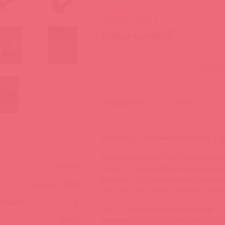
РРЦ: ₽
Базовая цена: ₽
Ваша цена: ₽
Бронь дру
Остаток:
клиента
Описание
Сертификаты
и
Zalo Aya — носимый вибратор с 
Ты когда-нибудь мечтала о
секре
Китай
тобой —
незаметный, элегантны
Legend
— это
идеальное сочетан
Силикон / ABS
для тех, кто любит "
играть"
, не 
брации:
8
Aya — это
не просто вибратор
, а
формы
идеально повторяют конт
ZALO