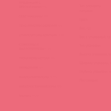
ПРОДУКЦИЯ С
Тип элемента
ФЕРОМОНАМИ
(16)
питания:
СЕКС-МАШИНЫ
(28)
Цвет:
СЕКС-ПРИСПОСОБЛЕНИЯ
(22)
Вес, гр:
СТИМУЛЯТОРЫ КЛИТОРА
(129)
Вес с упаковкой, гр
СТРАПОНЫ И
Тип упаковки:
ФАЛЛОПРОТЕЗЫ
(149)
Высота упаковки, м
ТРЕНАЖЕРЫ КЕГЕЛЯ
(22)
Ширина упаковки, 
УКРАШЕНИЯ
(24)
Глубина упаковки, 
ФАЛЛОИМИТАТОРЫ
(270)
Поставщик:
ЭЛЕКТРОСТИМУЛЯТОРЫ
(83)
ЭльМято
(108)