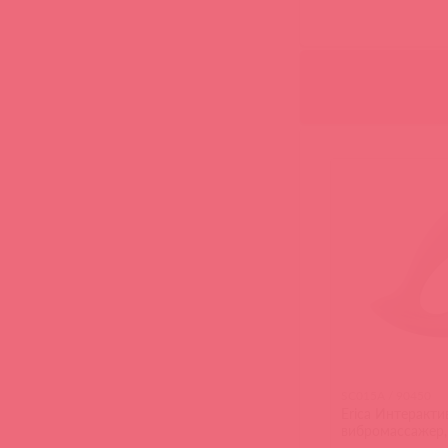
SC015A / 90450
Erica Интеракт
вибромассажер,