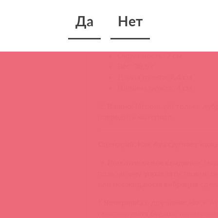
Размеры:
Да
Нет
Длина вибратора:
8,54 см
Вводимая длина:
6,62 см
Ширина:
2,84 см
Окружность:
7 см
Вес:
38,5 г
Длина пульта:
7,6 см
Ширина пульта:
4 см
⚠️
Важно:
Используй только
луб
повредить материал.
Сценарий: Как Aya сделает ка
🍷
Романтическое свидание:
Над
позволь ему
управлять
твоими о
или
неожиданная вибрация
сдел
💃
Вечеринка с друзьями:
Носи A
вместо пульта будешь использов