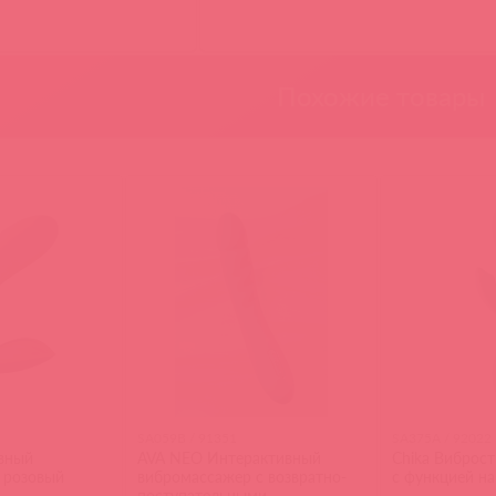
Похожие товары
SA059B / 91351
SA375A / 92022
ивный
AVA NEO Интерактивный
Chika Виброс
 розовый
вибромассажер с возвратно-
с функцией на
поступательными