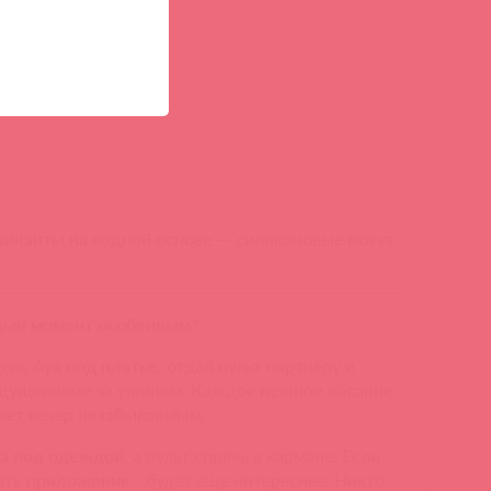
риканты на водной основе
— силиконовые могут
ждый момент особенным?
ень Aya
под платье
, отдай пульт партнёру и
щущениями за ужином. Каждое
нежное касание
ает вечер
незабываемым
.
ya
под одеждой
, а пульт спрячь в кармане. Если
ать
приложение
- будет еще интереснее. Никто