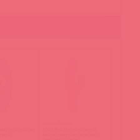
SA376A / 92135
тимулятор-кролик
Mora Neo Интерактивный
грева
вибростимулятор-кролик с
кольцом из бусин