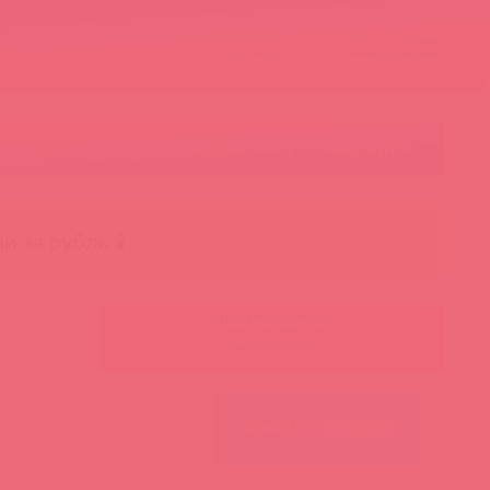
Контакты
Корзина
ст
Личный кабинет
+7 495 787-98-83
Акции
Лидеры
Товар в пути
чи за рубль 🕯️
Ваш менеджер:
Авторизуйтесь
ПОИСК ПО ФИЛЬТРАМ