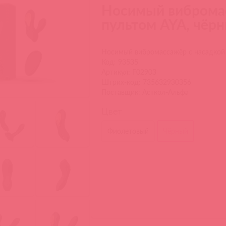
Носимый вибромас
пультом AYA, чёр
Носимый вибромассажёр с насадкой 
Код: 93535
Артикул: F02903
Штрих-код: 735632930356
Поставщик: Асткол-Альфа
Цвет
Фиолетовый
Чёрный