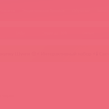
Новости
Энциклопедия брендов
Обучение
Тайфе
БАДы
Скидки до -50%
Гляньте
окупку Шунги 😚
⚡ Интерактивный набор ⚡
🕯️ Све