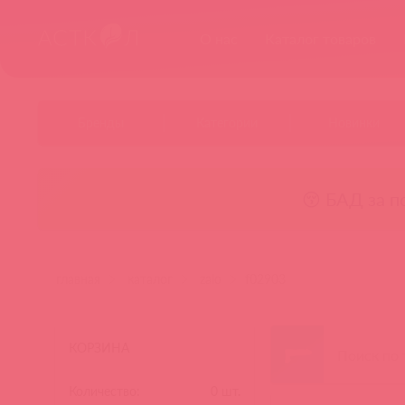
О нас
Каталог товаров
Бренды
Категории
Новинки
😚 БАД за п
главная
каталог
zalo
f02903
КОРЗИНА
Количество:
0
шт.