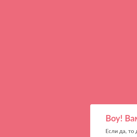
Воу! Ва
Если да, то