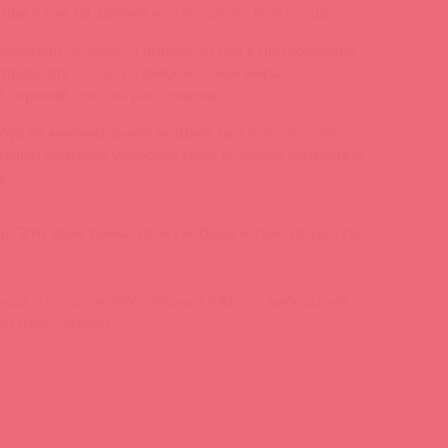
шься так загадочно
или внезапно краснеешь.
юбимый человек? Подключи Aya к приложению
управлять
тобой из
любой точки мира
.
 горячий секс на расстоянии
.
Aya на минимальной мощности
. Позволь себе
ными волнами
удовольствия, которые
медленно
ься.
р. Это твоя тайна, твоя свобода и твоё искусство
кой и пультом AYA, чёрный ZALO, c вибрацией
ой цене онлайн