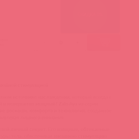
СКИДКА 0%
гими
-
+
ми:
двойной стимуляцией
тном источнике наслаждения
, который всегда с
й и невероятно мощный
?
Zalo Aya
из серии
ие роскоши, комфорта и технологий
, созданное
привлекая лишнего внимания.
твой личный секрет
. Его
изящные, обтекаемые
уры тела, обеспечивая
внешнюю стимуляцию