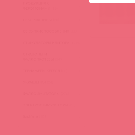
ПРОДУКЦИЯ С
ФЕРОМОНАМИ
(16)
СЕКС-МАШИНЫ
(28)
СЕКС-ПРИСПОСОБЛЕНИЯ
(22)
СТИМУЛЯТОРЫ КЛИТОРА
(129)
СТРАПОНЫ И
ФАЛЛОПРОТЕЗЫ
(149)
ТРЕНАЖЕРЫ КЕГЕЛЯ
(22)
УКРАШЕНИЯ
(24)
ФАЛЛОИМИТАТОРЫ
(270)
ЭЛЕКТРОСТИМУЛЯТОРЫ
(83)
ЭльМято
(108)