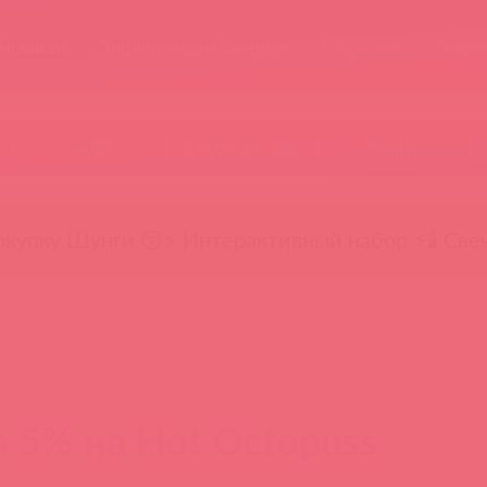
Новости
Энциклопедия брендов
Обучение
Тайфе
БАДы
Скидки до -50%
Гляньте
окупку Шунги 😚
⚡ Интерактивный набор ⚡
🕯️ Све
 5% на Hot Octopuss