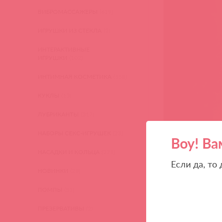
ВИБРОМАССАЖЕРЫ
(619)
ИГРУШКИ ИЗ СТЕКЛА
(2)
ИНТЕРАКТИВНЫЕ
ИГРУШКИ
(102)
ИНТИМНАЯ КОСМЕТИКА
(358)
КУКЛЫ
(13)
ЛУБРИКАНТЫ
(317)
НАБОРЫ СЕКС-ИГРУШЕК
(23)
Воу! Ва
НАСАДКИ И КОЛЬЦА
(271)
Если да, то
НОВИНКИ
(28)
ПОМПЫ
(51)
ПРЕЗЕРВАТИВЫ
(2)