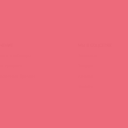
ЧЕНИЕ
МЫ В СОЦСЕТЯХ
инги и вебинары
Вконтакте
ео-тренинги
Telegram
иклопедия брендов
Качалка
YouTube