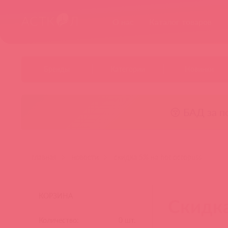
О нас
Каталог товаров
Бренды
Категории
Новинки
😚 БАД за п
главная
новости
скидка 5% на hot octopuss
КОРЗИНА
Скидка
Количество:
0
шт.