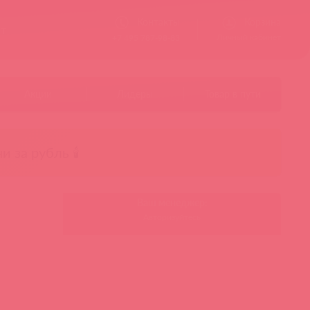
Контакты
Корзина
ст
Личный кабинет
+7 495 787-98-83
Акции
Лидеры
Товар в пути
чи за рубль 🕯️
Ваш менеджер:
Авторизуйтесь