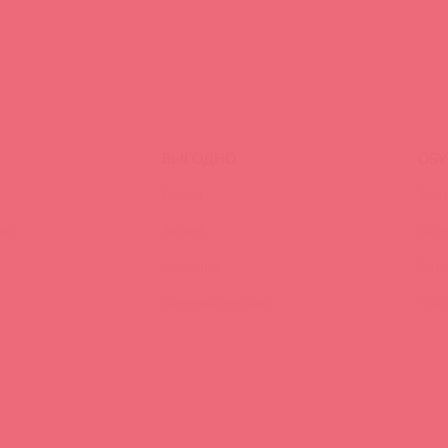
ВЫГОДНО
ОБУ
Акции
Трен
ия
Аутлет
Вид
Новинки
Энц
Лидеры продаж
FAQ