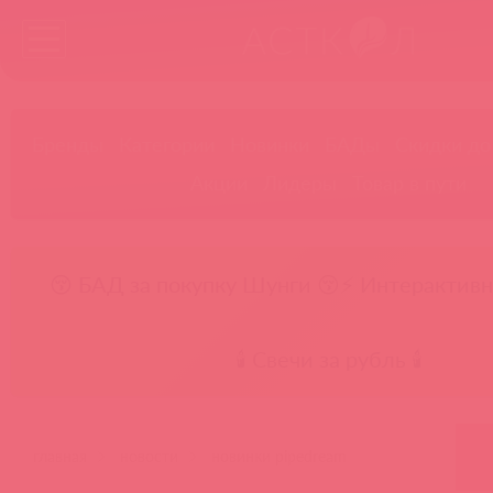
Бренды
Категории
Новинки
БАДы
Скидки до
Акции
Лидеры
Товар в пути
😚 БАД за покупку Шунги 😚
⚡ Интерактивн
🕯️ Свечи за рубль 🕯️
главная
новости
новинки pipedream