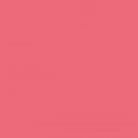
Контакты
Вакансии
Тайфест
ОБУЧЕНИЕ
Тренинги и вебинары
Видео-тренинги
Энциклопедия брендов
FAQ
info@astkol.com
|
+7 495 787-98-83
129343, Россия, Москва, проезд Серебрякова, 14б, 
©1998-2026 Асткол-Альфа
политика обработки персональных данных
и
карта