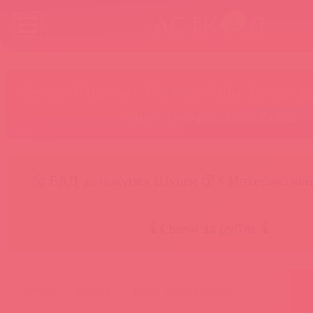
Бренды
Категории
Новинки
БАДы
Скидки до
Акции
Лидеры
Товар в пути
😚 БАД за покупку Шунги 😚
⚡ Интерактивн
🕯️ Свечи за рубль 🕯️
главная
новости
джага и миагра у нас