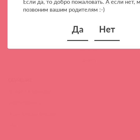
Если да, то добро пожаловать. А если нет, 
Стать клиентом
О нас
позвоним вашим родителям :-)
Наши преимущества
Скидки и условия
Новости
Да
Нет
Контакты
Вакансии
Тайфест
ОБУЧЕНИЕ
Тренинги и вебинары
Видео-тренинги
Энциклопедия брендов
FAQ