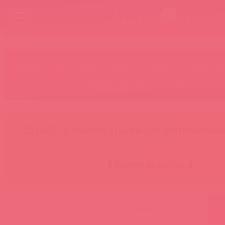
Бренды
Категории
Новинки
БАДы
Скидки до
Акции
Лидеры
Товар в пути
😚 БАД за покупку Шунги 😚
⚡ Интерактивн
🕯️ Свечи за рубль 🕯️
главная
новости
вау, джага пришла