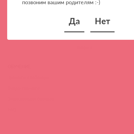
позвоним вашим родителям :-)
Наши преимущества
Скидки и условия
Новости
Да
Нет
Контакты
Вакансии
Тайфест
ОБУЧЕНИЕ
Тренинги и вебинары
Видео-тренинги
Энциклопедия брендов
FAQ