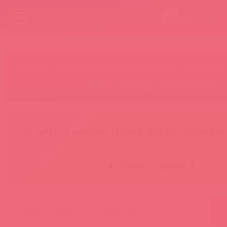
Бренды
Категории
Новинки
БАДы
Скидки до
Акции
Лидеры
Товар в пути
😚 БАД за покупку Шунги 😚
⚡ Интерактивн
🕯️ Свечи за рубль 🕯️
главная
новости
новинки адриен ластик