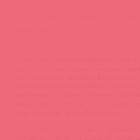
Новинки Адриен Ластик
Асткол, 1.08.2024
Очень много новинок Адриен Ластик попа
руки. Некоторые игрушки получили новую
она стала более наглядной. Еще привезл
линейку мастурбаторов Флекс, с разным
наполнением. Так же напоминаем, что у н
новые торсы и полуторсы из ультрамягког
фирменного материала Сайлекспан.
А до 11 августа идет акция на товары Адр
Ластик, по которой вы получаете две игру