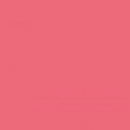
Тайфест
ОБУЧЕНИЕ
Тренинги и вебинары
Видео-тренинги
Энциклопедия брендов
FAQ
info@astkol.com
|
+7 495 787-98-83
129343, Россия, Москва, проезд Серебрякова, 14б, 
©1998-2026 Асткол-Альфа
политика обработки персональных данных
и
карта