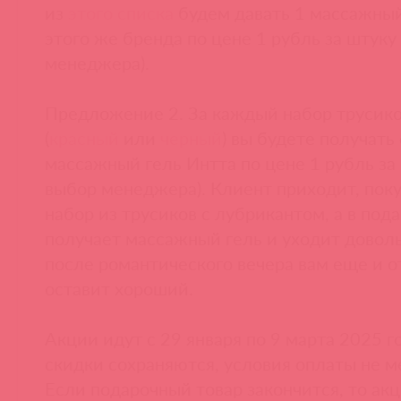
из
этого списка
будем давать 1 массажный
этого же бренда по цене 1 рубль за штуку
менеджера).
Предложение 2. За каждый набор трусико
(
красный
или
черный
) вы будете получать
массажный гель Интта по цене 1 рубль за 
выбор менеджера). Клиент приходит, пок
набор из трусиков с лубрикантом, а в под
получает массажный гель и уходит довол
после романтического вечера вам еще и о
оставит хороший.
Акции идут с 29 января по 9 марта 2025 г
скидки сохраняются, условия оплаты не м
Если подарочный товар закончится, то ак