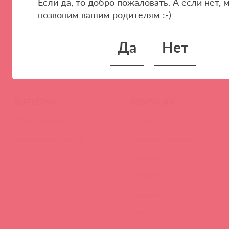
Если да, то добро пожаловать. А если нет, 
позвоним вашим родителям :-)
Да
Нет
ПАРТНЕРАМ
КОМПАНИЯ
Стать клиентом
О нас
Наши преимущества
Скидки и условия
Новости
Контакты
Вакансии
Тайфест