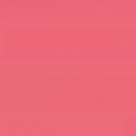
Бренды
Категории
Новинки
БАДы
Скидки до
Акции
Лидеры
Товар в пути
😚 БАД за покупку Шунги 😚
⚡ Интерактивн
🕯️ Свечи за рубль 🕯️
главная
новости
❤️ готовимся ко дню всех влю