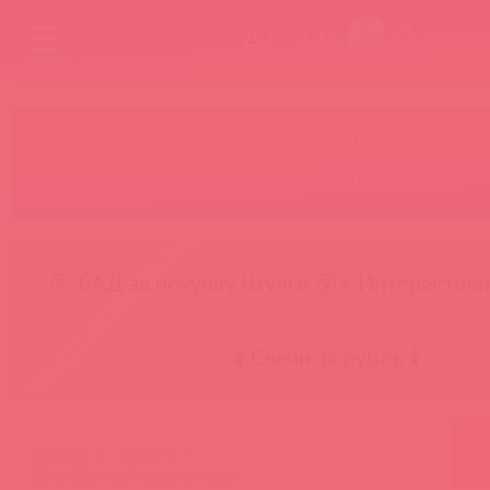
Бренды
Категории
Новинки
БАДы
Скидки до
Акции
Лидеры
Товар в пути
😚 БАД за покупку Шунги 😚
⚡ Интерактивн
🕯️ Свечи за рубль 🕯️
главная
новости
🍓 клубничный сезон открыт