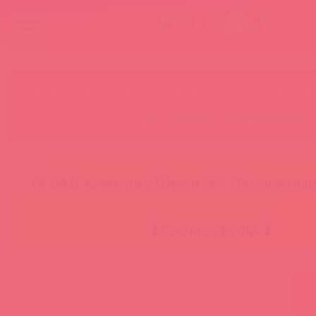
Бренды
Категории
Новинки
БАДы
Скидки до
Акции
Лидеры
Товар в пути
😚 БАД за покупку Шунги 😚
⚡ Интерактивн
🕯️ Свечи за рубль 🕯️
главная
новости
новинки эволведа уже тут