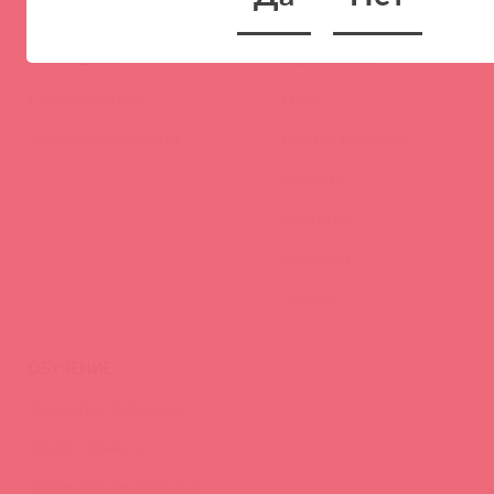
ПАРТНЕРАМ
КОМПАНИЯ
Стать клиентом
О нас
Наши преимущества
Скидки и условия
Новости
Контакты
Вакансии
Тайфест
ОБУЧЕНИЕ
Тренинги и вебинары
Видео-тренинги
Энциклопедия брендов