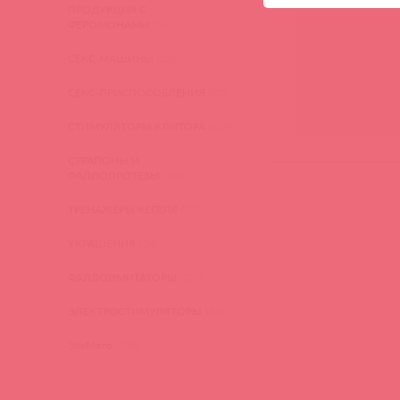
ПРОДУКЦИЯ С
ФЕРОМОНАМИ
(16)
СЕКС-МАШИНЫ
(28)
СЕКС-ПРИСПОСОБЛЕНИЯ
(22)
СТИМУЛЯТОРЫ КЛИТОРА
(129)
СТРАПОНЫ И
ФАЛЛОПРОТЕЗЫ
(149)
ТРЕНАЖЕРЫ КЕГЕЛЯ
(22)
УКРАШЕНИЯ
(24)
ФАЛЛОИМИТАТОРЫ
(270)
ЭЛЕКТРОСТИМУЛЯТОРЫ
(83)
ЭльМято
(108)