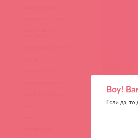
ВИБРОМАССАЖЕРЫ
(619)
ИГРУШКИ ИЗ СТЕКЛА
(2)
ИНТЕРАКТИВНЫЕ
ИГРУШКИ
(102)
ИНТИМНАЯ КОСМЕТИКА
(360)
КУКЛЫ
(13)
ЛУБРИКАНТЫ
(317)
НАБОРЫ СЕКС-ИГРУШЕК
(23)
Воу! Ва
НАСАДКИ И КОЛЬЦА
(271)
Если да, то
НОВИНКИ
(28)
ПОМПЫ
(51)
ПРЕЗЕРВАТИВЫ
(2)