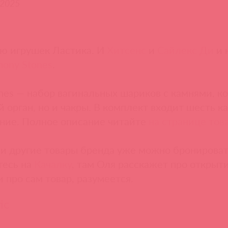
.2025
ю игрушек Ластика. И
Хитсенс
и
Сайлекс Ди
и 
ony Stones
.
nes — набор вагинальных шариков с камнями, к
 орган, но и чакры. В комплект входит шесть ка
ние. Полное описание читайте
на странице тов
 и другие товары бренда уже можно бронировать
тесь на
Качалку
, там Оля расскажет про открыт
и про сам товар, разумеется.
ic