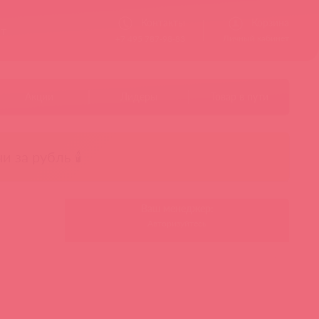
Контакты
Корзина
ст
Личный кабинет
+7 495 787-98-83
Акции
Лидеры
Товар в пути
чи за рубль 🕯️
Ваш менеджер:
Авторизуйтесь