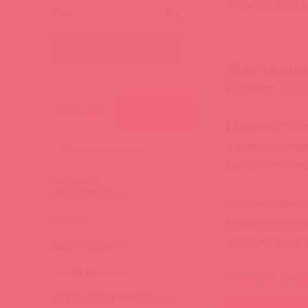
Асткол, 17.09
Итог:
0
р.
ПЕРЕЙТИ В КОРЗИНУ
Ждем парти
шарики
Harm
КАТЕГОРИИ
БРЕНДЫ
Harmony Sto
тренируемый
предназначе
АНАЛЬНЫЕ
СТИМУЛЯТОРЫ
(276)
Эту новинку
подписывай
БАДы
(3)
Ластика, ну 
БДСМ, ФЕТИШ
(340)
Adrien Last
БЬЮТИ ТОВАРЫ
(4)
ВАГИНЫ, МАСТУРБАТОРЫ
(473)