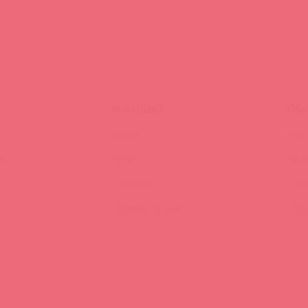
ВЫГОДНО
ОБУ
Акции
Трен
ия
Аутлет
Вид
Новинки
Энц
Лидеры продаж
FAQ