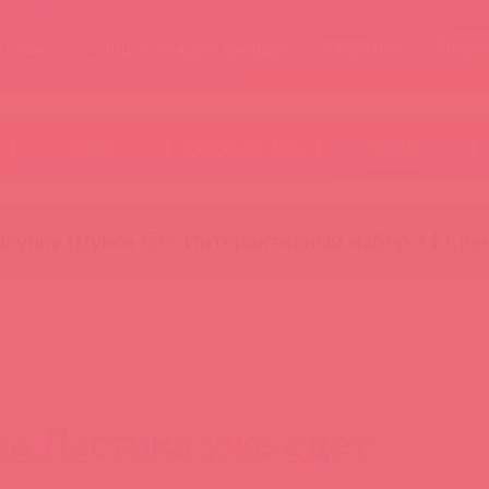
Новости
Энциклопедия брендов
Обучение
Тайфе
БАДы
Скидки до -50%
Гляньте
окупку Шунги 😚
⚡ Интерактивный набор ⚡
🕯️ Све
а Ластика уже едет