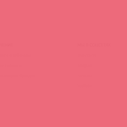
ЧЕНИЕ
МЫ В СОЦСЕТЯХ
инги и вебинары
Вконтакте
ео-тренинги
Telegram
иклопедия брендов
Качалка
YouTube