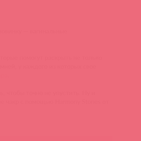
новинку — вагинальные
оторые помогут раскрыть не только
мней, у каждого из которых свое
ара
.
, чтобы точно не упустить. Ну и
ие чакр с помощью Harmony Stones от