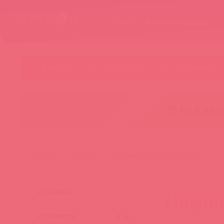
О нас
Каталог товаров
Бренды
Категории
Новинки
😚 БАД за п
главная
новости
новинка ластика уже едет
КОРЗИНА
Новинк
Количество:
0
шт.