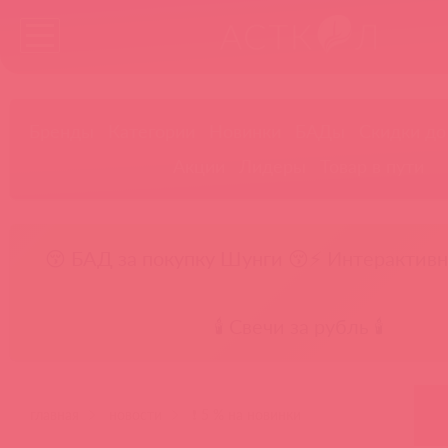
Бренды
Категории
Новинки
БАДы
Скидки до
Акции
Лидеры
Товар в пути
😚 БАД за покупку Шунги 😚
⚡ Интерактивн
🕯️ Свечи за рубль 🕯️
главная
новости
❗ 5 % на новинки