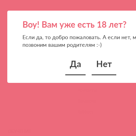
Воу! Вам уже есть 18 лет?
Если да, то добро пожаловать. А если нет, 
позвоним вашим родителям :-)
ПАРТНЕРАМ
КОМПАНИЯ
Стать клиентом
О нас
Да
Нет
Наши преимущества
Скидки и условия
Новости
Контакты
Вакансии
Тайфест
ОБУЧЕНИЕ