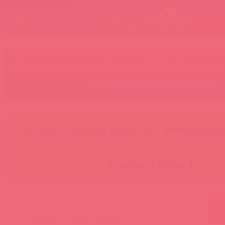
Бренды
Категории
Новинки
БАДы
Скидки до
Акции
Лидеры
Товар в пути
😚 БАД за покупку Шунги 😚
⚡ Интерактивн
🕯️ Свечи за рубль 🕯️
главная
новости
👉 inttуиция 6: новинки за рубль