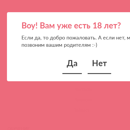
Воу! Вам уже есть 18 лет?
Если да, то добро пожаловать. А если нет, 
позвоним вашим родителям :-)
ПАРТНЕРАМ
КОМПАНИЯ
Стать клиентом
О нас
Да
Нет
Наши преимущества
Скидки и условия
Новости
Контакты
Вакансии
Тайфест
ОБУЧЕНИЕ