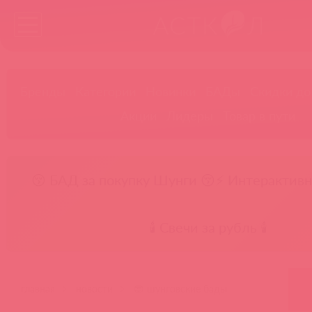
Бренды
Категории
Новинки
БАДы
Скидки до
Акции
Лидеры
Товар в пути
😚 БАД за покупку Шунги 😚
⚡ Интерактивн
🕯️ Свечи за рубль 🕯️
главная
новости
😎 шунговские бады