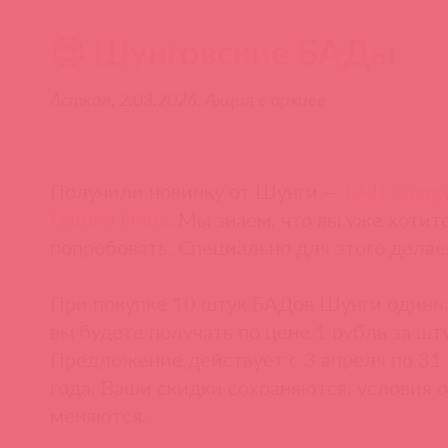
😎 Шунговские БАДы
Асткол, 2.03.2026. Акция в архиве
Получили новинку от Шунги —
БАД Energ
Natural Drink
. Мы знаем, что вы уже хотит
попробовать. Специально для этого дела
При покупке 10 штук БАДов Шунги один
вы будете получать по цене 1 рубль за шту
Предложение действует с 3 апреля по 31
года. Ваши скидки сохраняются, условия 
меняются.