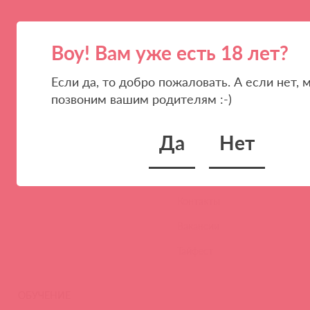
Воу! Вам уже есть 18 лет?
Если да, то добро пожаловать. А если нет, 
позвоним вашим родителям :-)
ПАРТНЕРАМ
КОМПАНИЯ
Стать клиентом
О нас
Да
Нет
Наши преимущества
Скидки и условия
Новости
Контакты
Вакансии
Тайфест
ОБУЧЕНИЕ