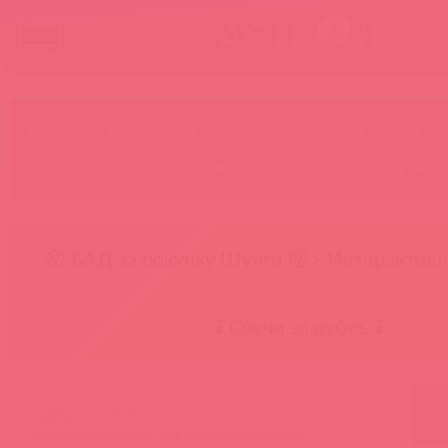
Бренды
Категории
Новинки
БАДы
Скидки до
Акции
Лидеры
Товар в пути
😚 БАД за покупку Шунги 😚
⚡ Интерактивн
🕯️ Свечи за рубль 🕯️
главная
новости
программа скидок для оптовых клиентов