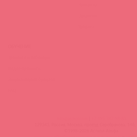
Контакты
Вакансии
Тайфест
ОБУЧЕНИЕ
Тренинги и вебинары
Видео-тренинги
Энциклопедия брендов
FAQ
info@astkol.com
|
+7 495 787-98-83
129343, Россия, Москва, проезд Серебрякова, 14б, 
©1998-2026 Асткол-Альфа
политика обработки персональных данных
и
карта