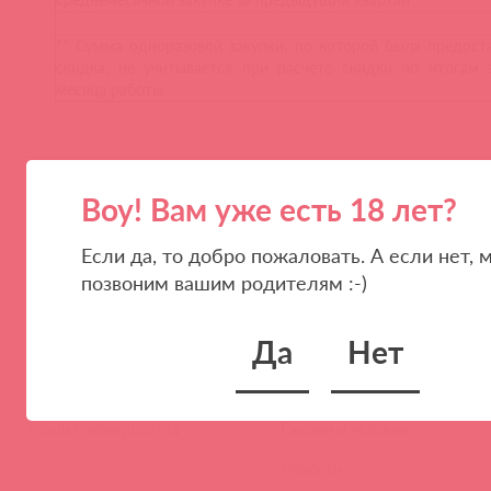
** Сумма одноразовой закупки, по которой была предост
скидка, не учитывается при расчете скидки по итогам 
месяца работы
Воу! Вам уже есть 18 лет?
Если да, то добро пожаловать. А если нет, 
позвоним вашим родителям :-)
Да
Нет
ПАРТНЕРАМ
КОМПАНИЯ
Стать клиентом
О нас
Наши преимущества
Скидки и условия
Новости