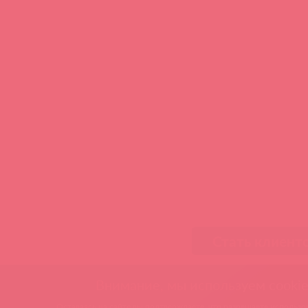
Стать клиент
Внимание, мы используем cookie
Оставаясь на сайте вы подтверждаете, что разрешаете использов