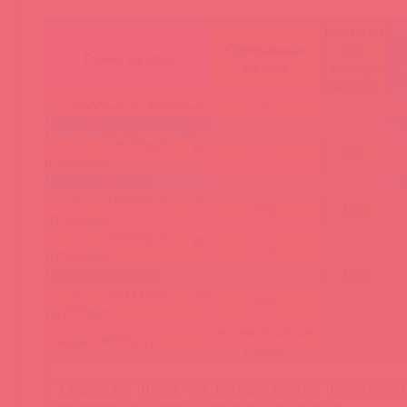
по итогам
на
Одноразовая
3-х
Сумма закупки
Sh
закупка
месяцев
So
работы*
от 32000руб до 95999руб
3%
от 64000руб до 95999руб
от 96000руб до
5%
5%
159999руб
свыше 96000руб
от 160000руб до
10%
10%
319999руб
от 320000руб до
15%
479999руб
свыше 320000руб
15%
от 480000руб до
20%
639999руб
индивидуальная
свыше 640000руб
скидка
* Скидка по итогам 3-х месяцев работы рассчитывае
среднемесячной закупке за предыдущий квартал