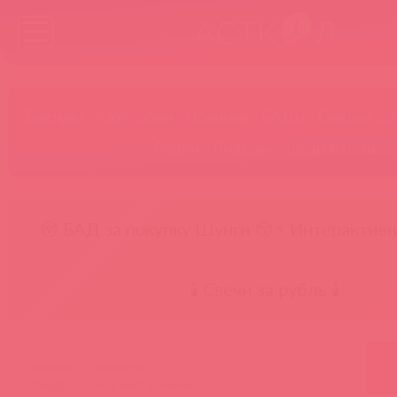
Бренды
Категории
Новинки
БАДы
Скидки до
Акции
Лидеры
Товар в пути
😚 БАД за покупку Шунги 😚
⚡ Интерактивн
🕯️ Свечи за рубль 🕯️
главная
новости
shunga — новое поступление