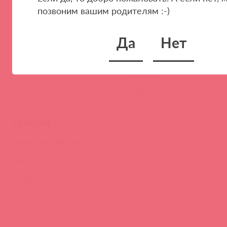
позвоним вашим родителям :-)
Наши преимущества
Скидки и условия
Новости
Да
Нет
Контакты
Вакансии
Тайфест
ОБУЧЕНИЕ
Тренинги и вебинары
Видео-тренинги
Энциклопедия брендов
FAQ