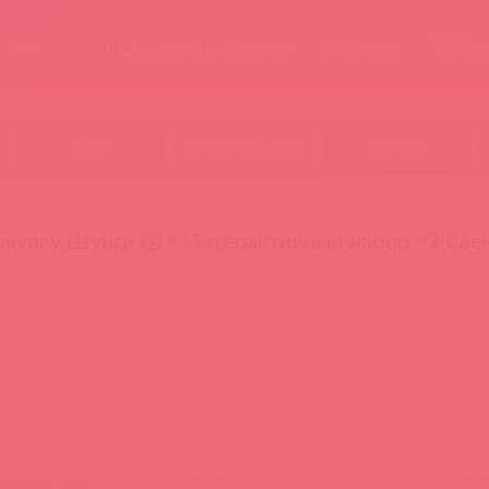
Новости
Энциклопедия брендов
Обучение
Тайфе
БАДы
Скидки до -50%
Гляньте
окупку Шунги 😚
⚡ Интерактивный набор ⚡
🕯️ Све