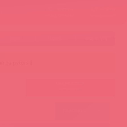
Контакты
Корзина
ст
Личный кабинет
+7 495 787-98-83
Акции
Лидеры
Товар в пути
чи за рубль 🕯️
Ваш менеджер:
Авторизуйтесь
ПОИСК ПО ФИЛЬТРАМ