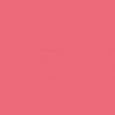
ВЫГОДНО
ОБУ
Акции
Трен
ия
Аутлет
Вид
Новинки
Энц
Лидеры продаж
FAQ