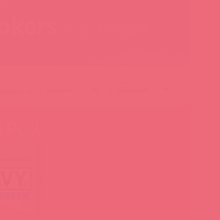
rokers
— 2 товара
ировать по