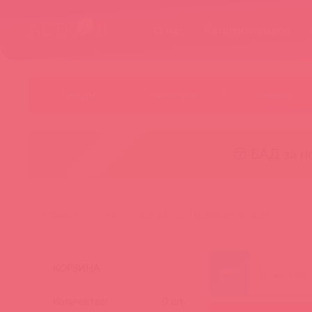
О нас
Каталог товаров
Бренды
Категории
Новинки
😚 БАД за п
главная
теги
doc johnson signature strokers
КОРЗИНА
Количество:
0
шт.