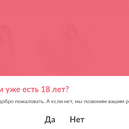
5510-48 BX DJ / 92708
м уже есть 18 лет?
Signature
Мастурбатор вагина Signature
mmer
Strokers - Kylie Rocket
 добро пожаловать. А если нет, мы позвоним вашим р
Да
Нет
(
0
)