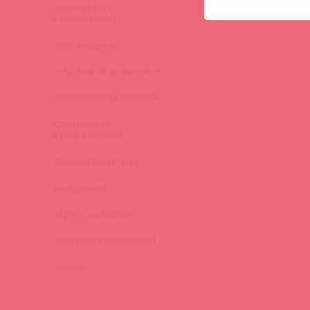
войд
ПРОДУКЦИЯ С
ФЕРОМОНАМИ
(16)
СЕКС-МАШИНЫ
(28)
СЕКС-ПРИСПОСОБЛЕНИЯ
(22)
СТИМУЛЯТОРЫ КЛИТОРА
(129)
СТРАПОНЫ И
ФАЛЛОПРОТЕЗЫ
(149)
ТРЕНАЖЕРЫ КЕГЕЛЯ
(22)
УКРАШЕНИЯ
(24)
ФАЛЛОИМИТАТОРЫ
(270)
ЭЛЕКТРОСТИМУЛЯТОРЫ
(83)
ЭльМято
(108)