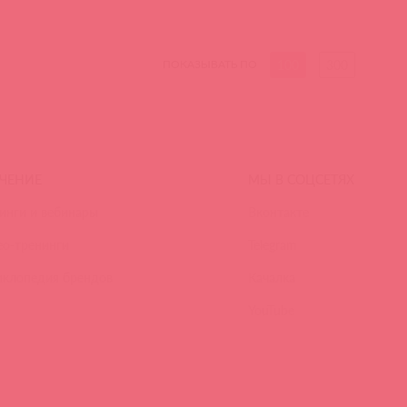
100
300
ПОКАЗЫВАТЬ ПО
ЧЕНИЕ
МЫ В СОЦСЕТЯХ
инги и вебинары
Вконтакте
ео-тренинги
Telegram
иклопедия брендов
Качалка
YouTube