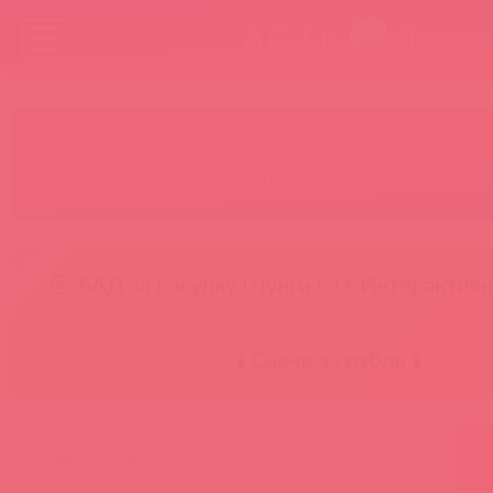
Бренды
Категории
Новинки
БАДы
Скидки до
Акции
Лидеры
Товар в пути
😚 БАД за покупку Шунги 😚
⚡ Интерактивн
🕯️ Свечи за рубль 🕯️
главная
теги
кляп