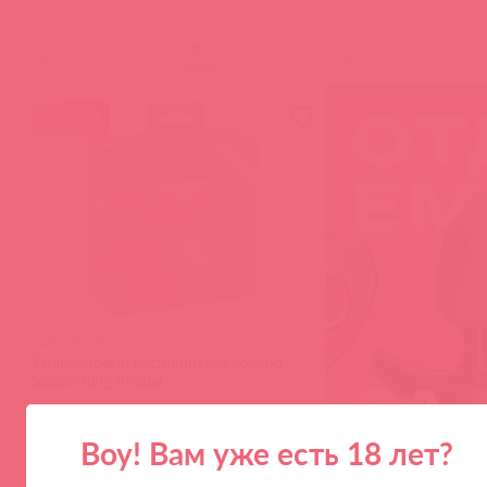
(
0
)
(
0
)
войдите
в
8 в пути
24916301001 / 66224
Силиконовый расширитель кольцо
Silikon-Ring-Knebel
Воу! Вам уже есть 18 лет?