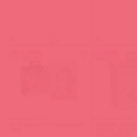
(
0
)
(
0
)
войдите
в
5 в пути
15 в пути
24918693001 / 66133
24915751001 / 66180
Кляп с фиксацией на голове красный
Кляп шарик (3,5 см)
Knebel
дыхания с крепление
Silikon-Knebel small