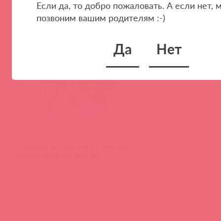
Если да, то добро пожаловать. А если нет, 
(
0
)
войдите
позвоним вашим родителям :-)
2 в пути
Да
Нет
5336290000 / 80257
Площадка для бдсм игр и фиксации
Bondage Board by You2Toys
(
0
)
войдите