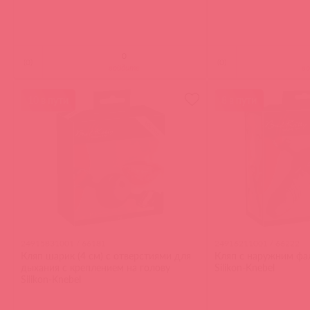
(
0
)
(
0
)
войдите
в
10 в пути
8 в пути
24915831001 / 66181
24916211001 / 66222
Кляп шарик (4 см) с отверстиями для
Кляп с наружним ф
дыхания с креплением на голову
Silikon-Knebel
Silikon-Knebel