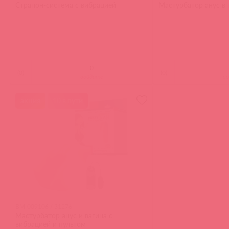
Страпон-система с вибрацией
Мастурбатор анус в 
(
0
)
(
0
)
войдите
в
акция
10 в пути
BM-009106 / 31276
Мастурбатор анус и вагина с
вибрацией и пультом