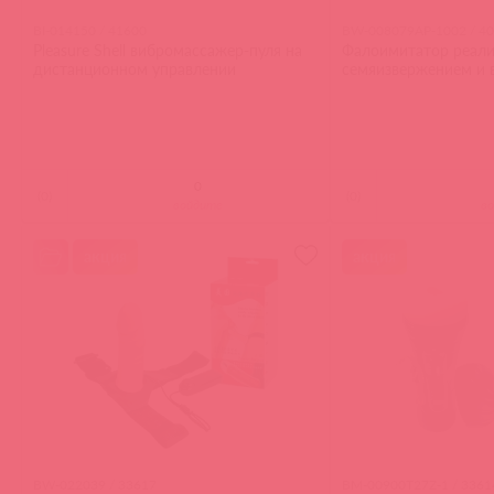
BI-014150 / 41600
BW-008079AP-1002 / 4
Pleasure Shell вибромассажер-пуля на
Фалоимитатор реали
дистанционном управлении
семяизвержением и 
(
0
)
(
0
)
войдите
в
акция
акция
BW-022039 / 33617
BM-00900T27Z-1 / 3361