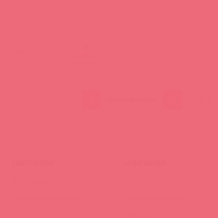
(
0
)
войдите
1
100
300
ПОКАЗЫВАТЬ ПО
ПАРТНЕРАМ
КОМПАНИЯ
Стать клиентом
О нас
Наши преимущества
Скидки и условия
Новости