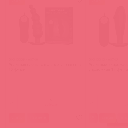
акция
акция
BI-040039 / 60748
BI-040040 / 60745
Анальная елочка с пультом управления
Анальный вибромасс
12 ф-ций
управления 12 ф-ций
(
0
)
(
0
)
войдите
в
акция
10 в пути
акция
30 в