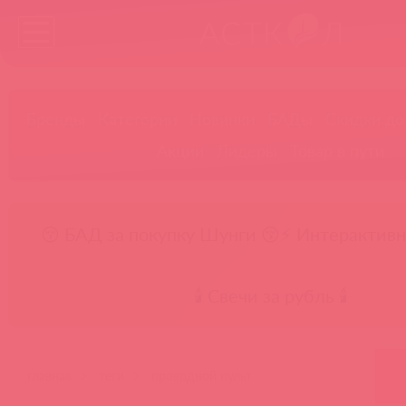
Бренды
Категории
Новинки
БАДы
Скидки до
Акции
Лидеры
Товар в пути
😚 БАД за покупку Шунги 😚
⚡ Интерактивн
🕯️ Свечи за рубль 🕯️
главная
теги
проводной пульт