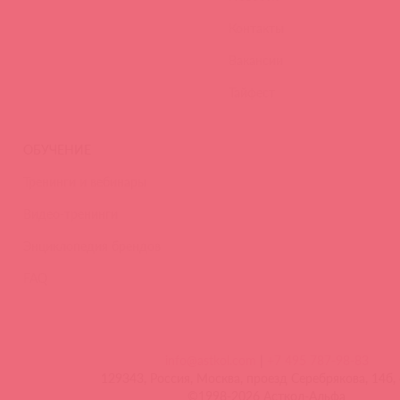
Контакты
Вакансии
Тайфест
ОБУЧЕНИЕ
Тренинги и вебинары
Видео-тренинги
Энциклопедия брендов
FAQ
info@astkol.com
|
+7 495 787-98-83
129343, Россия, Москва, проезд Серебрякова, 14б, 
©1998-2026 Асткол-Альфа