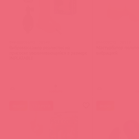
BW-008066AQ / 56148
BM-009175 / 56118
Вибромассажер реалистик на
Мастурбатор полутор
присоске увеличивающийся в размере
вибрацией
INPLATABLE
(
0
)
(
0
)
войдите
в
акция
15 в пути
акция