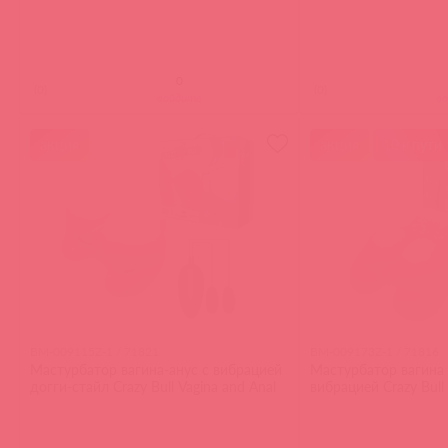
(
0
)
(
0
)
войдите
в
акция
акция
10 в пути
BM-009115Z-1 / 71821
BM-009173Z-1 / 71816
Мастурбатор вагина-анус с вибрацией
Мастурбатор вагина 
догги-стайл Crazy Bull Vagina and Anal
вибрацией Crazy Bull 