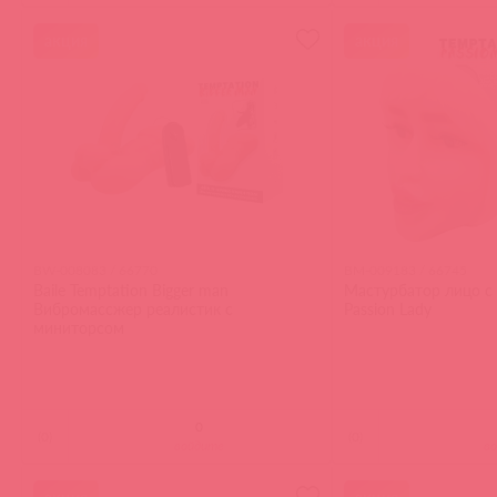
акция
акция
BW-008083 / 66770
BM-009183 / 66745
Baile Temptation Bigger man
Мастурбатор лицо с 
Вибромассжер реалистик с
Passion Lady
миниторсом
(
0
)
(
0
)
войдите
в