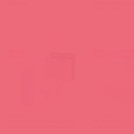
HARNESS
вибростимулятор дл
удовольствия
(
0
)
(
0
)
войдите
в
акция
акция
10 в пути
BI-014648 / 82498
BM-009141Z-1 / 71823
Romantic Wave Зажимы для сосков с
Мастурбатор вагина-
вибро и электростимуляцией роз.
Crazy Bull Busty Butt