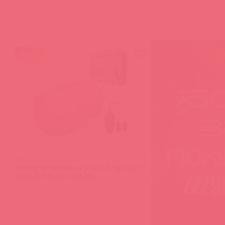
(
0
)
(
0
)
войдите
в
акция
BM-009107Z-1 / 71807
Мастурбатор вагина-анус с вибрацией
Crazy Bull Vagina and Ass