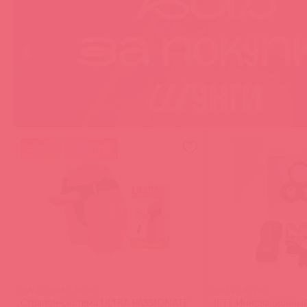
акция
20 в пути
BW-022048 / 58760
HO14 / 83182
Страпон-система ULTRA PASSIONATE
JETT Инновационны