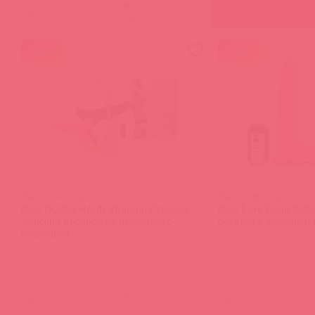
(
0
)
войдите
акция
акция
BW-022049 / 66774
BW-008088 / 66771
Baile Double Heads Strap-on Страпон
Baile Fiery Dong Ви
женский двойной на ремешках,с
ротатор с функцией 
вибрацией
(
0
)
(
0
)
войдите
в