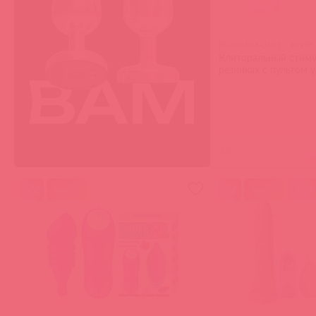
BI-010136-0101 / 42985
Клиторальный стиму
резинках с пультом 
(
0
)
в
акция
акция
15 в