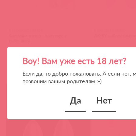
BM-009042 / 56116
BI-014294 / 54360
Фаллоимитатор - полуторс с
AVERY вибростимул
вибрацией
Воу! Вам уже есть 18 лет?
Если да, то добро пожаловать. А если нет, 
(
0
)
(
0
)
войдите
в
позвоним вашим родителям :-)
акция
35 в пути
Да
Нет