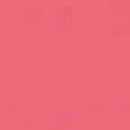
BM-009096 / 29588
BI-010060 / 56453
Мастурбатор вагина с лобковыми
Виброзажимы на сос
волосами с вибрацией и пультом
управления FLIRT
(
0
)
(
0
)
войдите
в
акция
акция
24 в пути