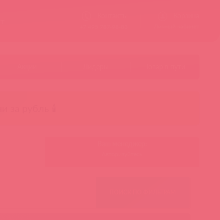
Контакты
Корзина
ст
Личный кабинет
+7 495 787-98-83
Акции
Лидеры
Товар в пути
чи за рубль 🕯️
Ваш менеджер:
Авторизуйтесь
ПОИСК ПО ФИЛЬТРАМ