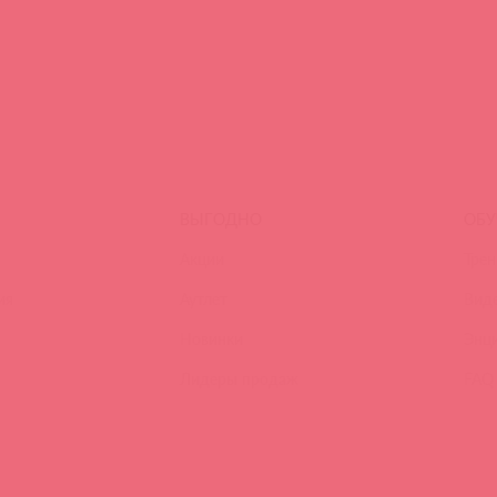
ВЫГОДНО
ОБУ
Акции
Трен
ия
Аутлет
Вид
Новинки
Энц
Лидеры продаж
FAQ