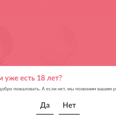
м уже есть 18 лет?
SA296A-ML / 91458
ный
Pulse Galaxie Вакуумный
стимулятор, лиловый
 добро пожаловать. А если нет, мы позвоним вашим р
Да
Нет
(
0
)