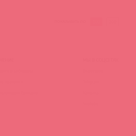
100
300
ПОКАЗЫВАТЬ ПО
ЧЕНИЕ
МЫ В СОЦСЕТЯХ
инги и вебинары
Вконтакте
ео-тренинги
Telegram
иклопедия брендов
Качалка
YouTube