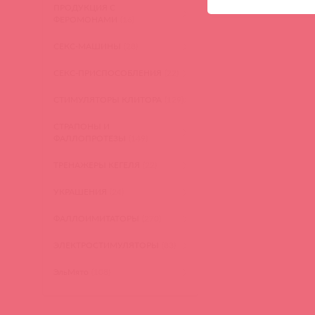
войд
ПРОДУКЦИЯ С
ФЕРОМОНАМИ
(16)
СЕКС-МАШИНЫ
(28)
СЕКС-ПРИСПОСОБЛЕНИЯ
(22)
СТИМУЛЯТОРЫ КЛИТОРА
(129)
СТРАПОНЫ И
ФАЛЛОПРОТЕЗЫ
(149)
ТРЕНАЖЕРЫ КЕГЕЛЯ
(22)
УКРАШЕНИЯ
(24)
ФАЛЛОИМИТАТОРЫ
(270)
ЭЛЕКТРОСТИМУЛЯТОРЫ
(83)
ЭльМято
(108)