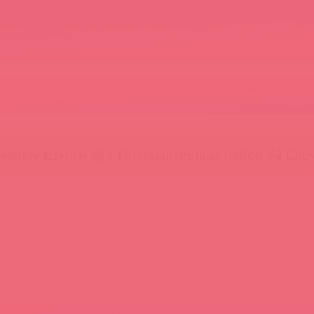
Новости
Энциклопедия брендов
Обучение
Тайфе
БАДы
Скидки до -50%
Гляньте
окупку Шунги 😚
⚡ Интерактивный набор ⚡
🕯️ Све