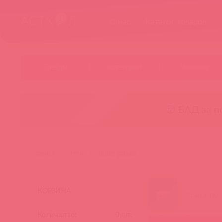
О нас
Каталог товаров
Бренды
Категории
Новинки
😚 БАД за п
главная
теги
pulse galaxie
КОРЗИНА
Количество:
0
шт.