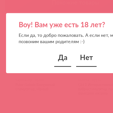
Похожие товары
Воу! Вам уже есть 18 лет?
Если да, то добро пожаловать. А если нет, 
позвоним вашим родителям :-)
Да
Нет
SA296A-MB / 91453
SA373A / 92136
Pulse Galaxie Вакуумный
Cici 2 Интерактивны
стимулятор, чёрный
вибростимулятор точ
функцией нагрева