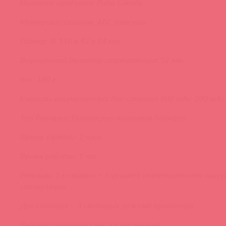
Название продукта: Pulse Galaxie
Материал: силикон, АБС-пластик
Размер: Φ 110 x 42 x 84 мм
Внутренний диаметр стимулятора: 12 мм.
Вес: 160 г.
Емкость аккумулятора: док-станция 800 мАч; 200 мАч
Тип батареи: Полимерно-литиевая батарея
Время зарядки: 2 часа
Время работы: 1 час
Режимы: 5 режимов + 5 уровней интенсивности ваку
стимуляции
Док станция - 3 световых режима проектора
Водонепроницаемость: влагостойкий