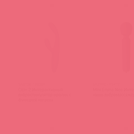
(
0
)
(
0
)
SA373B / 92209
SA299C / 92472
Cici+ 2 Интерактивный
Mini Emma Neo Инте
вибростимулятор-кролик с
мини-вибромассажё
функцией нагрева
(
0
)
(
0
)