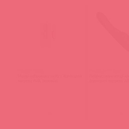
F03502 / 93303
F04303 ЭМ / 93988
Мини-вибромассажёр с функцией
Вибростимулятор-кр
нагрева AVA, розовый
функцией нагрева AR
(
0
)
(
0
)