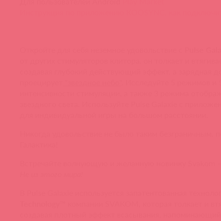
Для пользователей Android
Play Market
Инструкция по приложению KOOSYNC, как подключи
Откройте для себя неземное удовольствие с
Pulse Gala
от других стимуляторов клитора, он толкает и втягива
создавая глубокий действующий эффект, а зарядная д
проецирует
"звездное небо"
. Исследуйте 5 режимов и 
интенсивности стимуляции, а также 3 режима отобра
звездного света. Используйте Pulse Galaxie с прило
для индивидуальной игры на большом расстоянии.
Никогда удовольствие не было таким безграничным, п
Галактика!
Встречайте волнующую и желанную новинку Svakom
Не из этого мира!
В Pulse Galaxie используется запатентованная техноло
Technology™
компании SVAKOM, которая толкает и втя
создавая плотный эффект всасывания, напоминающи