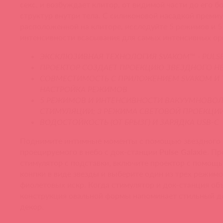
секс, и возбуждает клитор, от видимой части до его б
структур внутри тела. С силиконовой насадкой премиу
расположенной на клиторе, исследуйте 5 режимов и 5
интенсивности всасывания для самых интенсивных ор
ЭКСКЛЮЗИВНАЯ ТЕХНОЛОГИЯ SVAKOM™ - PULS
ПРОЕКТОР СОЗДАЕТ ПРОЕКЦИЮ ЗВЕЗДНОГО Н
СОВМЕСТИМОСТЬ С ПРИЛОЖЕНИЕМ SVAKOM И 
НАСТРОЙКА РЕЖИМОВ
5 РЕЖИМОВ И ИНТЕНСИВНОСТИ ВАКУУМНОВО
СТИМУЛЯЦИИ; 3 РЕЖИМА СВЕТОВОЙ ПРОЕКЦИ
ВОДОСТОЙКОСТЬ (ОТ БРЫЗГ) И ЗАРЯДКА USB-C
​Поднимите интимные моменты с помощью звездного 
проецируемого в небо с док-станции
Pulse Galaxie
. П
стимулятор с подставки, включите проектор с помощ
конпки в виде звезды и выберите один из трех режим
фиолетовых искр. Когда стимулятор и док-станция об
конструкция овальной формы напоминает стильный 
декор.