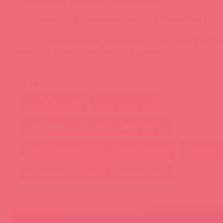
Испытайте неземное наслаждение с Pulse Galaxie!
Pulse Galaxie Вакуумный стимулятор, лиловый SVAK
купить в Асткол по оптовой цене онлайн
Теги
pulse galaxie
svakom pulse
вакуумноволновая стимуляция
интерактивные игрушки svakom
новинки
управление через приложение