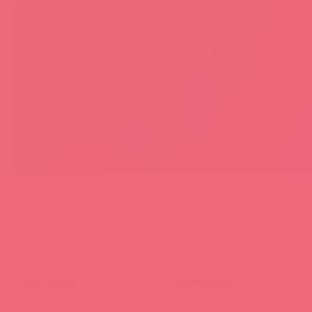
НЕ ЗАБЫВАЙТЕ!
Мы продае
товары, ко
Покупая у Astkol, вы можете быть
понравятс
уверены:
покупател
Вся иностранная
«Асткол-
продукция завезена в
гарантию
Россию 100% легально
продающ
и официально
товары
ПАРТНЕРАМ
КОМПАНИЯ
Стать клиентом
О нас