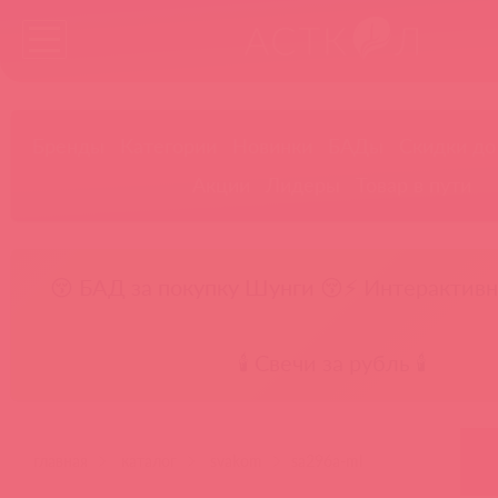
Бренды
Категории
Новинки
БАДы
Скидки до
Акции
Лидеры
Товар в пути
😚 БАД за покупку Шунги 😚
⚡ Интерактивн
🕯️ Свечи за рубль 🕯️
главная
каталог
svakom
sa296a-ml