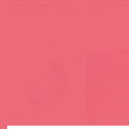
Pulse Lite Neo Мятный мембранно-
Pulse Galaxie Вакуум
волновой клиторальный стимулятор
чёрный
(
0
)
(
0
)
войдите
в
SA296A-ML / 91458
Pulse Galaxie Вакуумный стимулятор,
лиловый