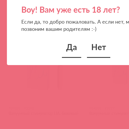
Воу! Вам уже есть 18 лет?
Если да, то добро пожаловать. А если нет, 
позвоним вашим родителям :-)
(
0
)
войдите
Да
Нет
F04201 / 93296
F04202 / 93297
Вакуумный стимулятор LIA, бежевый
Вакуумный стимулято