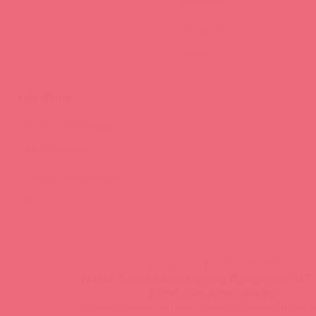
Контакты
Вакансии
Тайфест
ОБУЧЕНИЕ
Тренинги и вебинары
Видео-тренинги
Энциклопедия брендов
FAQ
info@astkol.com
|
+7 495 787-98-83
129343, Россия, Москва, проезд Серебрякова, 14б, 
©1998-2026 Асткол-Альфа
политика обработки персональных данных
и
карта