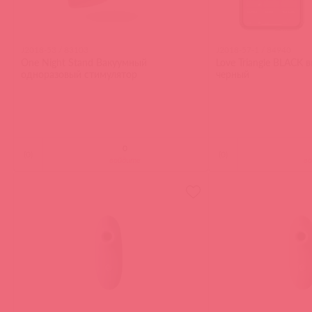
J2018-53 / 83103
J2018-57-1 / 84940
One Night Stand Вакуумный
Love Triangle BLACK 
одноразовый стимулятор
черный
(
0
)
(
0
)
войдите
в