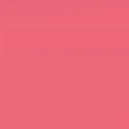
Бренды
Категории
Новинки
БАДы
Скидки до
Акции
Лидеры
Товар в пути
😚 БАД за покупку Шунги 😚
⚡ Интерактивн
🕯️ Свечи за рубль 🕯️
главная
теги
вакуумноволновая стимуляция