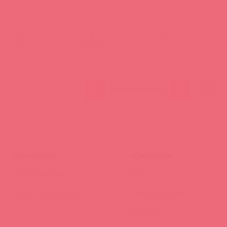
(
0
)
(
0
)
войдите
в
1
100
300
ПОКАЗЫВАТЬ ПО
ПАРТНЕРАМ
КОМПАНИЯ
Стать клиентом
О нас
Наши преимущества
Скидки и условия
Новости