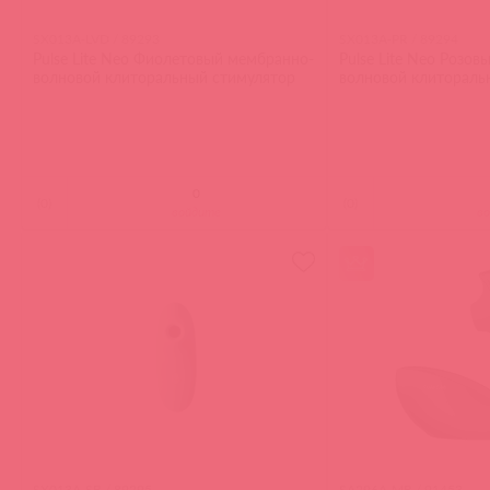
SX013A-LVD / 89293
SX013A-PR / 89294
Pulse Lite Neo Фиолетовый мембранно-
Pulse Lite Neo Розо
волновой клиторальный стимулятор
волновой клитораль
(
0
)
(
0
)
войдите
в
SX013A-SB / 89295
SA296A-MB / 91453