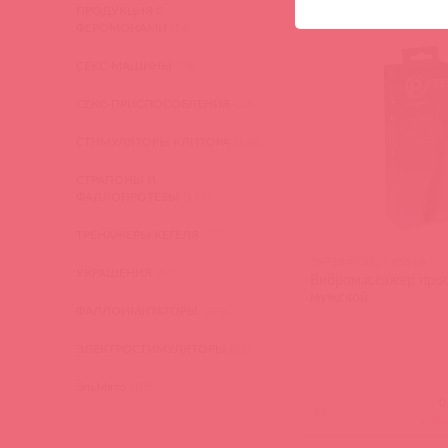
войд
ПРОДУКЦИЯ С
ФЕРОМОНАМИ
(16)
СЕКС-МАШИНЫ
(28)
СЕКС-ПРИСПОСОБЛЕНИЯ
(22)
СТИМУЛЯТОРЫ КЛИТОРА
(129)
СТРАПОНЫ И
ФАЛЛОПРОТЕЗЫ
(149)
ТРЕНАЖЕРЫ КЕГЕЛЯ
(22)
5973840000 / 85518
УКРАШЕНИЯ
(24)
Вибромассажер про
мужской
ФАЛЛОИМИТАТОРЫ
(270)
ЭЛЕКТРОСТИМУЛЯТОРЫ
(83)
ЭльМято
(108)
(
0
)
войд