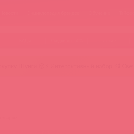
Новости
Энциклопедия брендов
Обучение
Тайфе
БАДы
Скидки до -50%
Гляньте
окупку Шунги 😚
⚡ Интерактивный набор ⚡
🕯️ Све