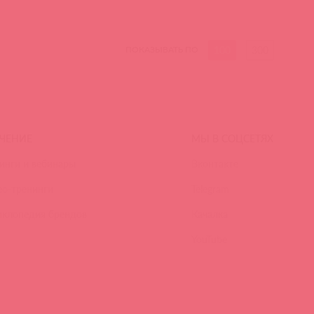
100
300
ПОКАЗЫВАТЬ ПО
ЧЕНИЕ
МЫ В СОЦСЕТЯХ
инги и вебинары
Вконтакте
ео-тренинги
Telegram
иклопедия брендов
Качалка
YouTube