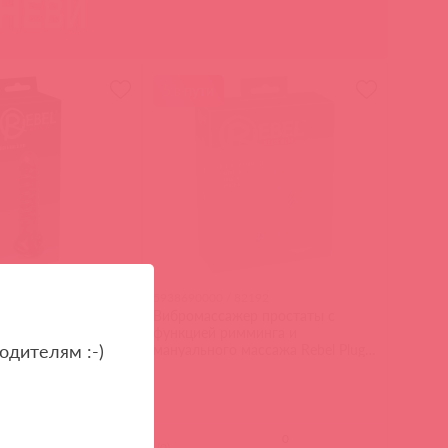
5 в пути
1496
5938690000 / 82192
адка на пенис с
Вибромассажер простаты с
онки Penis Sleeve
функцией римминга и
одителям :-)
мануального массажа Rebel Plug
with Perineum Stimulator
(
0
)