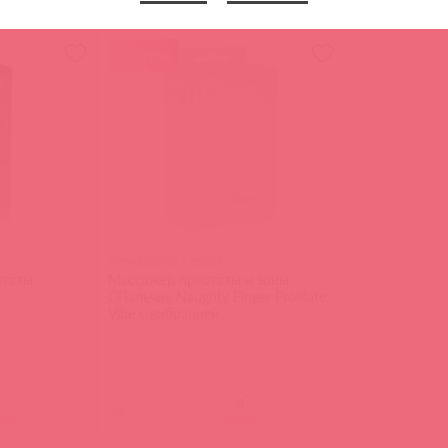
ите
войдите
3 в пути
5984530000 / 85829
статы
Массажер простаты и зоны
GПальчик Naughty Finger Prostate
Vibe с вибрацией
(
0
)
ите
войдите