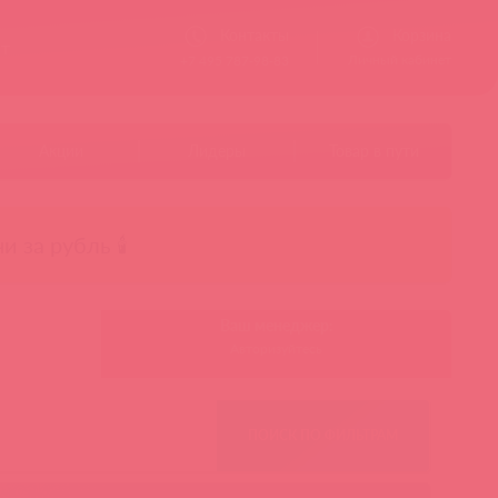
Контакты
Корзина
ст
Личный кабинет
+7 495 787-98-83
Акции
Лидеры
Товар в пути
чи за рубль 🕯️
Ваш менеджер:
Авторизуйтесь
ПОИСК ПО ФИЛЬТРАМ