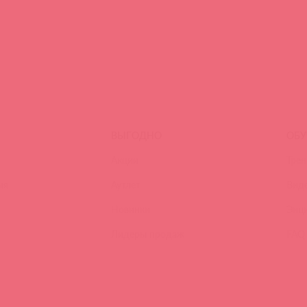
ВЫГОДНО
ОБУ
Акции
Трен
ия
Аутлет
Вид
Новинки
Энц
Лидеры продаж
FAQ