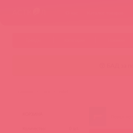
О нас
Каталог товаров
Бренды
Категории
Новинки
😚 БАД за п
главная
теги
rebel
КОРЗИНА
Количество:
0
шт.