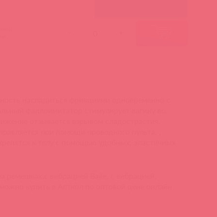
гими
-
+
ми:
ность насладиться фрикциями одновременно с
альный фаллоимитатор стимулирует вагину во
вижение отзывается взрывом сладострастия.
правляется при помощи проводного пульта. ,
крепятся к телу с помощью удобных, эластичных
а ремешках,с вибрацией Baile, c вибрацией,
 можно купить в Асткол по оптовой цене онлайн