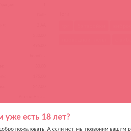
брации:
1
Теги
Baile
ия:
2 АА
tpr
батарейки
вибро
330.00
проводной пульт
с виб
:
495.00
Коробка
м:
83.00
мм:
175.00
мм:
247.00
Асткол-Альфа
м уже есть 18 лет?
Похожие товары
 добро пожаловать. А если нет, мы позвоним вашим р