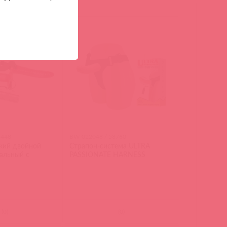
5448
BW-022048 / 58760
кий двойной
Страпон-система ULTRA
нальный с
PASSIONATE HARNESS
(
0
)
(
0
)