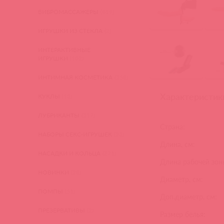
ВИБРОМАССАЖЕРЫ
(619)
ИГРУШКИ ИЗ СТЕКЛА
(2)
ИНТЕРАКТИВНЫЕ
ИГРУШКИ
(102)
ИНТИМНАЯ КОСМЕТИКА
(358)
Характеристик
КУКЛЫ
(13)
ЛУБРИКАНТЫ
(317)
Страна:
НАБОРЫ СЕКС-ИГРУШЕК
(23)
Длина, см:
НАСАДКИ И КОЛЬЦА
(271)
Длина рабочей зоны
НОВИНКИ
(28)
Диаметр, см:
ПОМПЫ
(51)
Доп.диаметр, см:
ПРЕЗЕРВАТИВЫ
(2)
Размер белья: