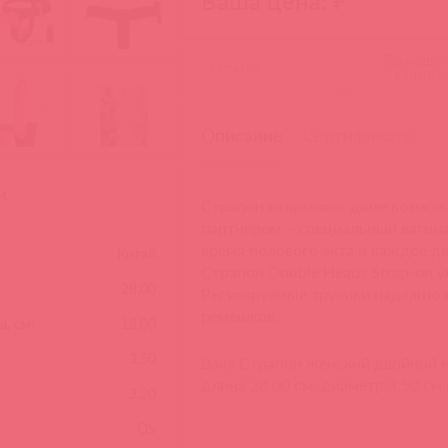
Ваша цена: ₽
Бронь дру
Остаток:
клиента
Описание
Сертификаты
и
Страпон открывает даме возмож
партнером – специальный вагин
время полового акта и каждое д
Китай
Страпон Double Heads Strap-on у
28.00
Регулируемые трусики надежно 
ремешков.
, см:
18.00
3.50
Baile Страпон женский двойной н
длина 28.00 см, диаметр 3.50 см
3.20
OS