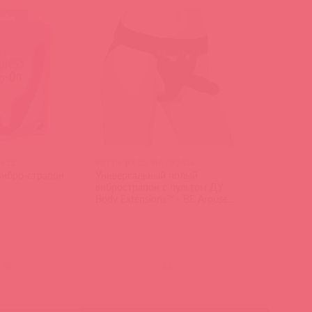
5622
801-06 BX DJ ЭМ / 93634
вибро-страпон
Универсальный полый
вибрострапон с пультом ДУ
Body Extensions™ - BE Aroused
- Black
(
0
)
(
0
)