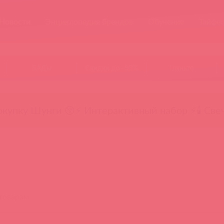
Новости
Энциклопедия брендов
Обучение
Тайфе
БАДы
Скидки до -50%
Гляньте
окупку Шунги 😚
⚡ Интерактивный набор ⚡
🕯️ Све