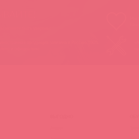
ЫВАЙТЕ!
Мы п
Ваш
 вы можете быть уверены:
 иностранная продукция завезена в Россию 100%
«А
ально и официально
на
ВЫГОДНО
ОБУ
Акции
Трен
ия
Аутлет
Вид