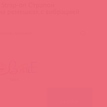
 Strap-on Страпон
на ремешках,с вибрацией
емешках,с вибрацией
BAILE
СКИДКА 0%