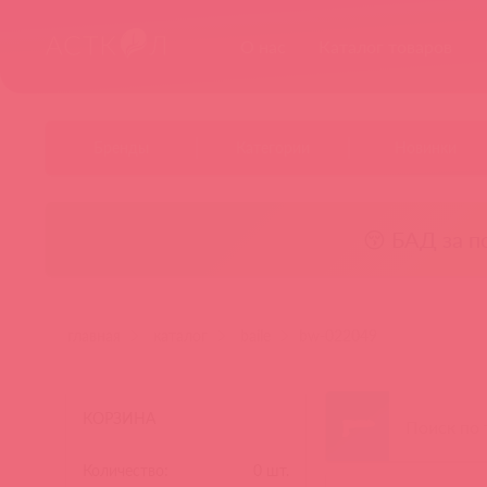
О нас
Каталог товаров
Бренды
Категории
Новинки
😚 БАД за п
главная
каталог
baile
bw-022049
КОРЗИНА
Количество:
0
шт.