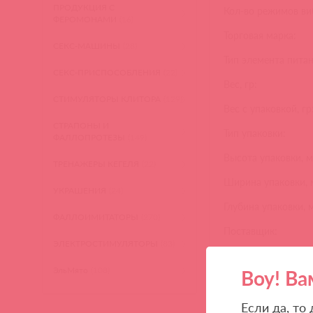
ПРОДУКЦИЯ С
Кол-во режимов ви
ФЕРОМОНАМИ
(16)
Торговая марка:
СЕКС-МАШИНЫ
(28)
Тип элемента питан
СЕКС-ПРИСПОСОБЛЕНИЯ
(22)
Вес, гр:
СТИМУЛЯТОРЫ КЛИТОРА
(129)
Вес с упаковкой, гр
СТРАПОНЫ И
Тип упаковки:
ФАЛЛОПРОТЕЗЫ
(149)
Высота упаковки, м
ТРЕНАЖЕРЫ КЕГЕЛЯ
(22)
Ширина упаковки, 
УКРАШЕНИЯ
(24)
Глубина упаковки, 
ФАЛЛОИМИТАТОРЫ
(270)
Поставщик:
ЭЛЕКТРОСТИМУЛЯТОРЫ
(83)
ЭльМято
(108)
Воу! Ва
Если да, то