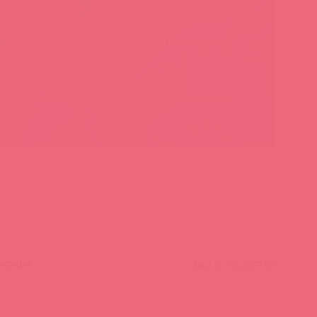
родаем только те товары, которые понравятся
им покупателям
сткол-Альфа» дает гарантию на все продающиеся у
с товары
ЧЕНИЕ
МЫ В СОЦСЕТЯХ
инги и вебинары
Вконтакте
ео-тренинги
Telegram