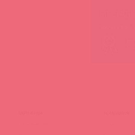
НЕ ЗАБ
Покупая у Astkol,
Вся
лег
ПАРТНЕРАМ
КОМПАНИЯ
Стать клиентом
О нас
Наши преимущества
Скидки и услов