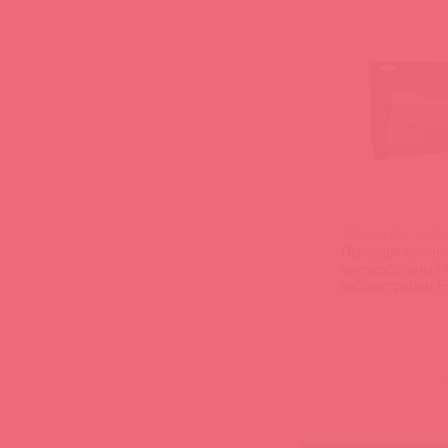
3391-21 PD / 8329
Перезаряжаемы
универсальный
вибрострапон Fe
Hollow Recharge
with Balls
(
0