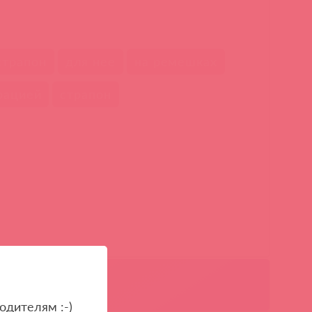
страпон
для нее
на ремешках
рацией
страпон
одителям :-)