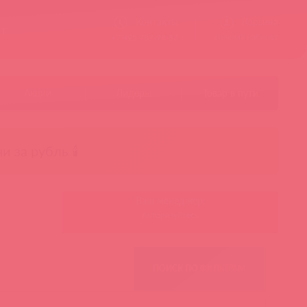
Контакты
Корзина
ст
Личный кабинет
+7 495 787-98-83
Акции
Лидеры
Товар в пути
чи за рубль 🕯️
Ваш менеджер:
Авторизуйтесь
ПОИСК ПО ФИЛЬТРАМ