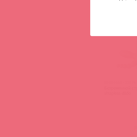
BI-014084 / 33576
Безременной ст
strapless dildo
(
0