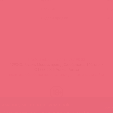
Новинки
Энц
Лидеры продаж
FAQ
info@astkol.com
|
+7 495 787-98-83
129343, Россия, Москва, проезд Серебрякова, 14б, стр. 7
©1998-2026 Асткол-Альфа
политика обработки персональных данных
и
карта сайта
нимание, мы используем cookies
ЗАМЕ
 ошибку? Выделите текст и нажмите CTRL + M, чтобы оповестить 
 сайте вы подтверждаете, что разрешаете использовать cookies.