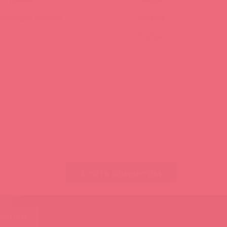
иклопедия брендов
Качалка
YouTube
Стать клиентом
ЧАТЕЛЬНО
Асткол