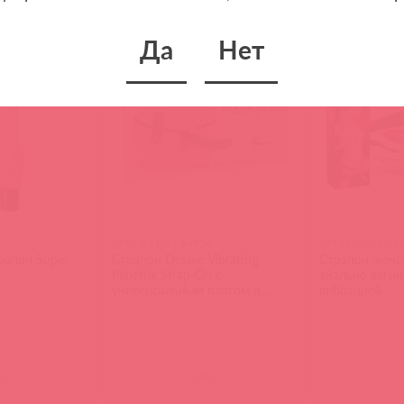
Да
Нет
3958-23 PD / 54754
5714740000 / 5
рапон Super
Cтрапон Deluxe Vibrating
Страпон женс
Penetrix Strap-On с
анально ваги
универсальным плагом и
вибрацией
вибрацией
)
(
0
)