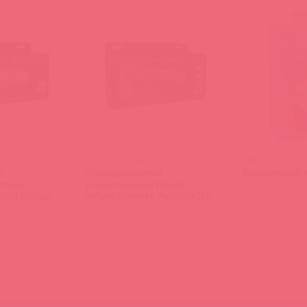
1
3391-22 PD / 83292
5939820000 / 8
й
Перезаряжаемый
Безремневой 
 полый
универсальный полый
tish Fantasy 7
вибрострапон с пультом ДУ
able Strap-on
Fetish Fantasy 7 Hollow
Rechargeable Strap-On Remote
Tan
)
(
0
)