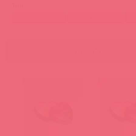
Теги
масляная основа
массажное масло
св
Аналоги