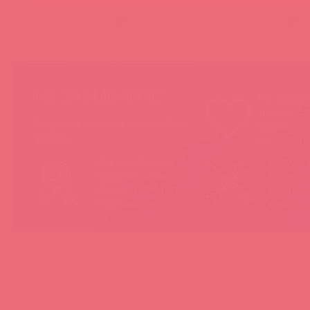
(
0
)
(
0
)
НЕ ЗАБЫВАЙТЕ!
Мы продае
товары, ко
Покупая у Astkol, вы можете быть
понравятс
уверены:
покупател
Вся иностранная
«Асткол-
продукция завезена в
гарантию
Россию 100% легально
продающ
и официально
товары