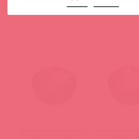
Массажное аромамасло в виде
Массажное аромамас
свечи, Rose Petals, Лепестки роз,
свечи, Vanilla Fetish
30 мл
фетиш, 30 мл
(
0
)
(
0
)
4602DESC / 50918
4608DESC / 50919
Массажное аромамасло в виде
Массажное аромамас
свечи, Exotic Fruits, Экзотический
свечи, Sparkling Stra