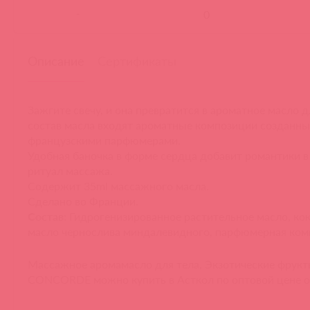
-
Описание
Сертификаты
Зажгите свечу, и она превратится в ароматное масло 
состав масла входят ароматные композиции созданны
французскими парфюмерами.
Удобная баночка в форме сердца добавит романтики 
ритуал массажа.
Содержит 35ml массажного масла.
Сделано во Франции.
Состав:
Гидрогенизированное растительное масло, кок
масло чернослива миндалевидного, парфюмерная ком
Массажное аромамасло для тела, Экзотические фрукт
CONCORDE можно купить в Асткол по оптовой цене 