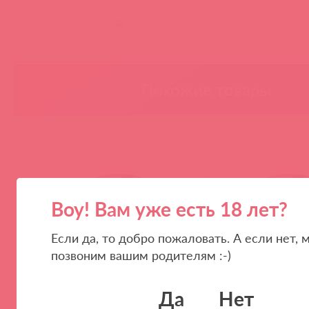
(
0
)
Похожие товары
Воу! Вам уже есть 18 лет?
Если да, то добро пожаловать. А если нет, 
позвоним вашим родителям :-)
Да
Нет
4600DESC / 50916
4601DESC / 50917