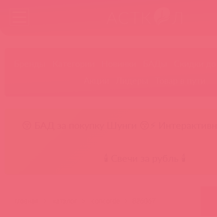
Бренды
Категории
Новинки
БАДы
Скидки до
Акции
Лидеры
Товар в пути
😚 БАД за покупку Шунги 😚
⚡ Интерактивн
🕯️ Свечи за рубль 🕯️
главная
каталог
concorde
826067