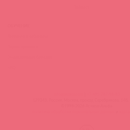
Тайфест
ОБУЧЕНИЕ
Тренинги и вебинары
Видео-тренинги
Энциклопедия брендов
FAQ
info@astkol.com
|
+7 495 787-98-83
129343, Россия, Москва, проезд Серебрякова, 14б, 
©1998-2026 Асткол-Альфа
политика обработки персональных данных
и
карта