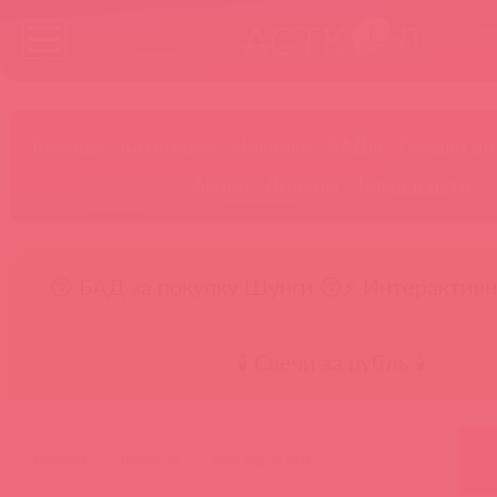
Бренды
Категории
Новинки
БАДы
Скидки до
Акции
Лидеры
Товар в пути
😚 БАД за покупку Шунги 😚
⚡ Интерактивн
🕯️ Свечи за рубль 🕯️
главная
новости
про бады интт