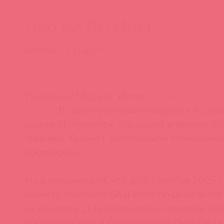
Про БАДы Интт
Асткол, 13.11.2025
По поводу БАДа от Интта —
Power Honey 
Меда)
. В одной упаковке находится 8 саше
грамм. Получается, что одной упаковки хв
приемов. Видео с распаковкой этой нови
посмотреть
тут
.
Ну и напоминаем, что до 25 ноября 2025 
можете получить БАД Интт по цене всего
за упаковку. Для этого нужно покупать то
португальского и бразильского Интта и з