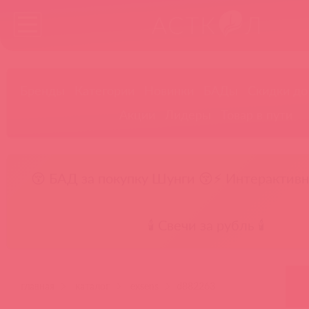
Бренды
Категории
Новинки
БАДы
Скидки до
Акции
Лидеры
Товар в пути
😚 БАД за покупку Шунги 😚
⚡ Интерактивн
🕯️ Свечи за рубль 🕯️
главная
каталог
exsens
d882263