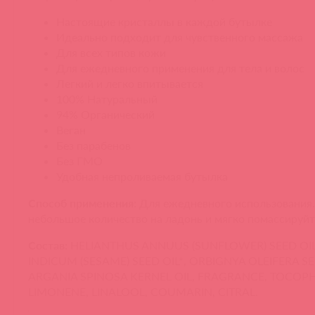
Настоящие кристаллы в каждой бутылке
Идеально подходит для чувственного массажа
Для всех типов кожи
Для ежедневного применения для тела и волос
Легкий и легко впитывается
100% Натуральный
94% Органический
Веган
Без парабенов
Без ГМО
Удобная непроливаемая бутылка
Способ применения:
Для ежедневного использования.
небольшое количество на ладонь и мягко помассируйт
Состав:
HELIANTHUS ANNUUS (SUNFLOWER) SEED OI
INDICUM (SESAME) SEED OIL*, ORBIGNYA OLEIFERA SEE
ARGANIA SPINOSA KERNEL OIL, FRAGRANCE, TOCOP
LIMONENE, LINALOOL, COUMARIN, CITRAL.