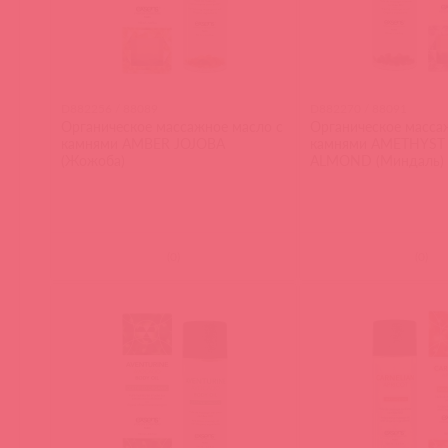
D882256 / 88089
D882270 / 88091
Органическое массажное масло с
Органическое масса
камнями AMBER JOJOBA
камнями AMETHYST
(Жожоба)
ALMOND (Миндаль)
(
0
)
(
0
)