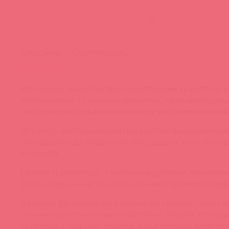
-
Описание
Сертификаты
Массажное масло Аргана
с кристаллами граната
легк
впитывающее и с нежным ароматом, идеально подхо
для
страстного и вдохновляющего чувственного мас
Эта смесь чистых натуральных растительных компоне
обогащенная аргановым маслом, сделает кожу питате
и гладкой.
Пряный и древесный, с мягкими акцентами, гранатовы
100% натуральный, без искусственных ароматизаторов
В каждой бутылочке есть кристаллы граната. Гранат и
своими энергетическими свойствами. Говорят, что гра
творческую энергию, принося процветание и изобилие