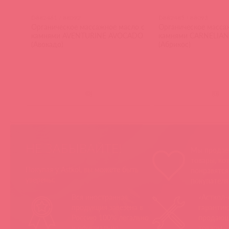
D882461 / 88092
D882485 / 88093
Органическое массажное масло с
Органическое масса
камнями AVENTURINE AVOCADO
камнями CARNELIAN
(Авокадо)
(Абрикос)
(
0
)
(
0
)
НЕ ЗАБЫВАЙТЕ!
Мы продае
товары, ко
Покупая у Astkol, вы можете быть
понравятс
уверены:
покупател
Вся иностранная
«Асткол-
продукция завезена в
гарантию
Россию 100% легально
продающ
и официально
товары