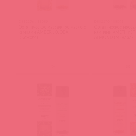
D882256 / 88089
D882270 / 88091
Органическое массажное масло с
Органическое масса
камнями AMBER JOJOBA
камнями AMETHYST
(Жожоба)
ALMOND (Миндаль)
(
0
)
(
0
)