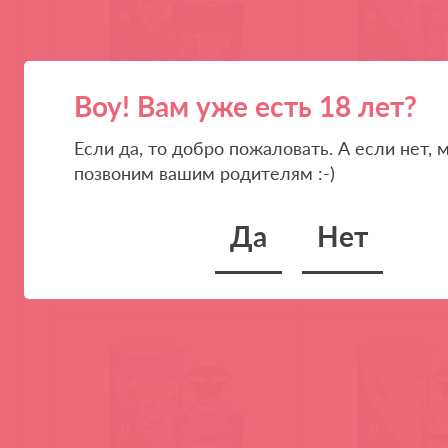
Воу! Вам уже есть 18 лет?
2200 SG / 65297
2201 SG / 65305
Если да, то добро пожаловать. А если нет, 
Масло интимное разогревающее
Масло интимное ма
позвоним вашим родителям :-)
массажное Пылающая вишня 100
Малиновое чувство 
мл
Да
Нет
(
0
)
(
0
)