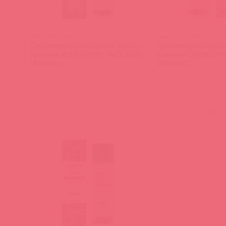
D882461 / 88092
D882485 / 88093
Органическое массажное масло с
Органическое масса
камнями AVENTURINE AVOCADO
камнями CARNELIAN
(Авокадо)
(Абрикос)
(
0
)
(
0
)