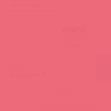
Код: 88090
Артикул: D882263
Штрих-код: 3760139882263
Поставщик: Асткол-Альфа
EXSENS
РРЦ: ₽
Базовая цена: ₽
Ваша цена: ₽
Остаток:
Бронь другими клиентами: