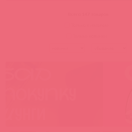
Swiss Navy
Shunga
BioMed-Nutrition
Intt 
Всего 147 товаров
Svakom косметика
Миагра
Intt Brazil
The L
Только в наличии
Только новинки