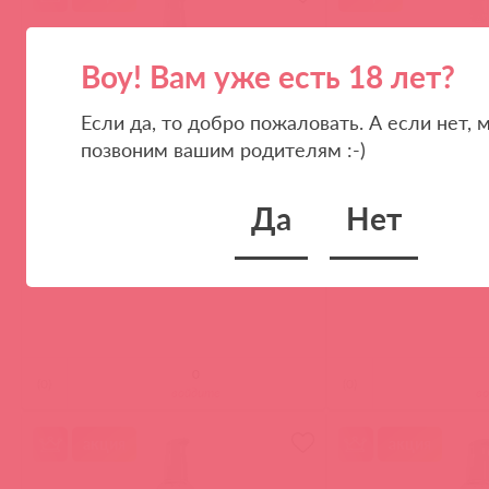
Воу! Вам уже есть 18 лет?
Если да, то добро пожаловать. А если нет, 
позвоним вашим родителям :-)
Да
Нет
SNWB2 / 36731
SNWB32 / 36732
Swiss Navy Лубрикант на водной
Swiss Navy Лубрикан
основе, 59 мл
основе, 946,3 мл
(
0
)
(
0
)
войдите
в
акция
акция