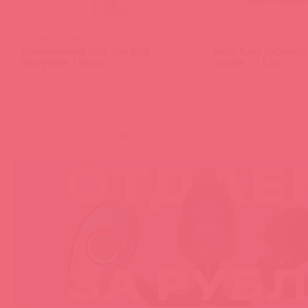
SNSLIP5 / 90097
SNWB1 / 83582
Увлажняющий гель для тела
Swiss Navy Лубрикан
Slip'N'Slide, 150 мл
основе, 29,5 мл
(
0
)
(
0
)
войдите
в