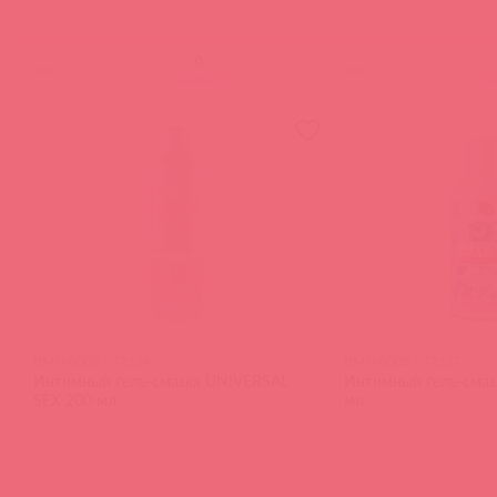
(
0
)
(
0
)
войдите
в
BMN-0002 / 72114
BMN-0003 / 72117
Интимный гель-смазка UNIVERSAL
Интимный гель-смаз
SEX 200 мл
мл