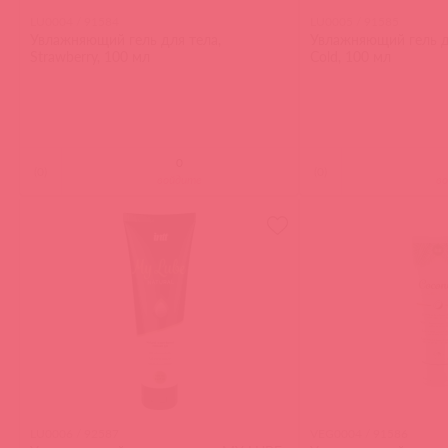
LU0004 / 91584
LU0005 / 91585
Увлажняющий гель для тела,
Увлажняющий гель дл
Strawberry, 100 мл
Cold, 100 мл
(
0
)
(
0
)
войдите
в
LU0006 / 92587
VEG0004 / 91586