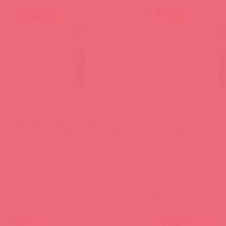
акция
акция
SNNAT2 / 93100
SNNAT4 / 93101
Swiss Navy Лубрикант All Natural, 59
Swiss Navy Лубрикант 
мл
мл
(
0
)
(
0
)
войдите
в
акция
акция