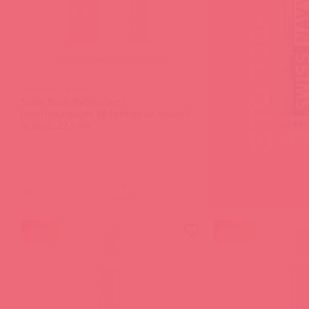
SNWRM1 / 83585
Swiss Navy Лубрикант с
разогревающим эффектом на водной
основе, 29,5 мл
(
0
)
войдите
акция
акция