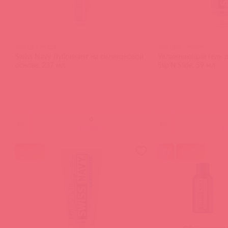
SNSL8 / 36728
SNSLIP2 / 90096
Swiss Navy Лубрикант на силиконовой
Увлажняющий гель д
основе, 237 мл
Slip'N'Slide, 59 мл
(
0
)
(
0
)
войдите
в
акция
акция