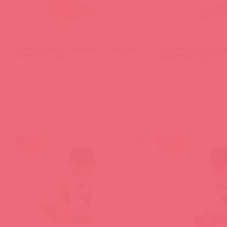
6403 SG / 44123
6410 SG / 79731
Ароматический лубрикант Toko Дыня
Интимный гель серии
Манго, 165 мл
Кокосовая вода, 165
(
0
)
(
0
)
войдите
в
акция
акция