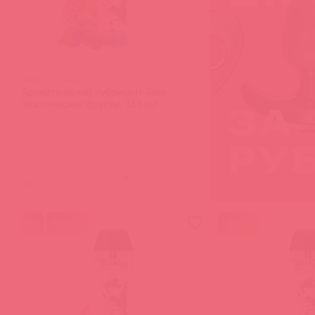
6402 SG / 44122
Ароматический лубрикант Toko
Экзотические фрукты, 165 мл
(
0
)
войдите
акция
акция