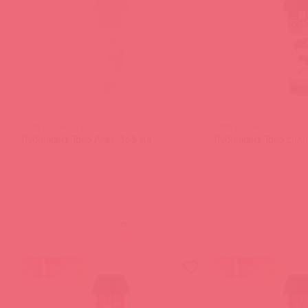
6200 SG / 44117
6300 SG / 44118
Лубрикант Toko Аква, 165 мл
Лубрикант Toko сили
(
0
)
(
0
)
войдите
в
акция
акция