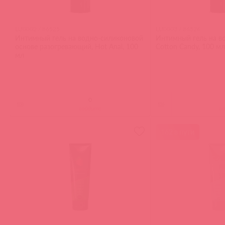
LU0002 / 86525
LU0003 / 86526
Интимный гель на водно-силиконовой
Интимный гель на во
основе разогревающий, Hot Anal, 100
Cotton Candy, 100 мл
мл
(
0
)
(
0
)
войдите
в
162 в пути