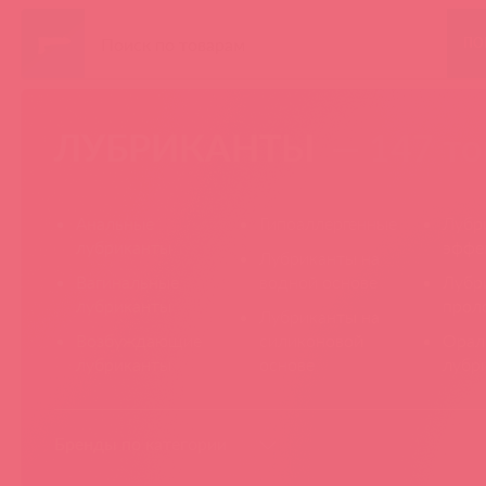
ПО
ЛУБРИКАНТЫ
— 147 то
Анальные
Гипоаллергенные
Лубр
лубриканты
эффе
Лубриканты на
Вагинальные
водной основе
Лубр
лубриканты
прол
Лубриканты на
Возбуждающие
силиконовой
Орал
лубриканты
основе
лубр
Бренды по категории