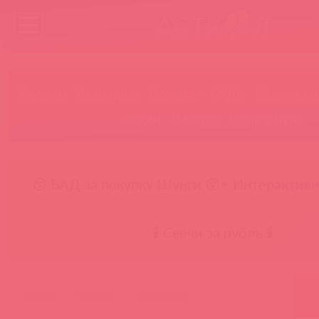
Бренды
Категории
Новинки
БАДы
Скидки до
Акции
Лидеры
Товар в пути
😚 БАД за покупку Шунги 😚
⚡ Интерактивн
🕯️ Свечи за рубль 🕯️
главная
каталог
лубриканты