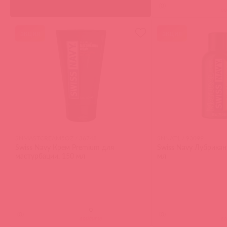
(
0
)
в
акция
акция
SNMASTCREAM5OZ / 36748
SNNAT1 / 93099
Swiss Navy Крем Premium для
Swiss Navy Лубрикант 
мастурбации, 150 мл
мл
(
0
)
(
0
)
войдите
в