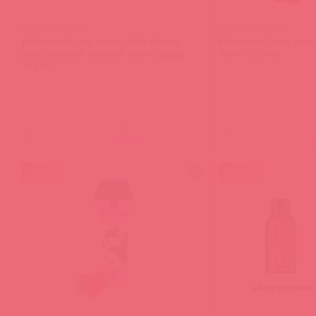
6411 SG / 79732
6421 SG / 79734
Интимный гель серии Toko Aroma,
Интимный гель серии
Экзотический зеленый чай и груша,
Личи, 165 мл
165 мл
(
0
)
(
0
)
войдите
в
акция
акция