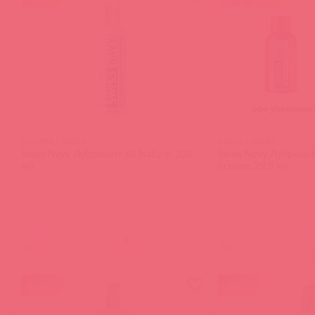
SNNAT8 / 93256
SNSL1 / 83581
Swiss Navy Лубрикант All Natural, 237
Swiss Navy Лубрикан
мл
основе, 29,5 мл
(
0
)
(
0
)
войдите
в
акция
акция