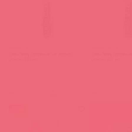
SNWB4 / 36733
SNWB8 / 36734
Swiss Navy Лубрикант на водной
Swiss Navy Лубрикан
основе, 118 мл
основе, 237 мл
(
0
)
(
0
)
войдите
в
акция