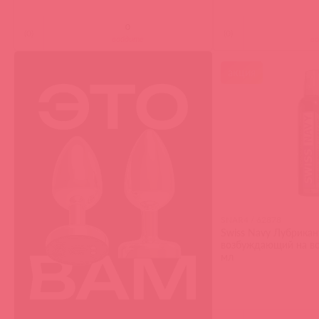
(
0
)
(
0
)
войдите
в
акция
SNAR4 / 62878
Swiss Navy Лубрикан
возбуждающий на во
мл