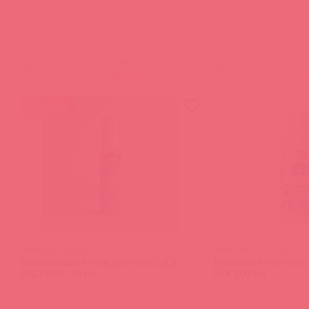
(
0
)
(
0
)
войдите
в
54 в пути
WB0008 / 93208
BMN-0001 / 72156
Увлажняющий гель для тела SLIDE
Интимный гель-смаз
AND VIBE, 35 мл
SEX 100 мл