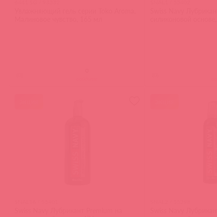
6441 SG / 93332
SNAL1 / 55402
Увлажняющий гель серии Toko Aroma,
Swiss Navy Лубрикан
Малиновое чувство, 165 мл
силиконовой основе,
(
0
)
(
0
)
войдите
в
акция
акция
SNAL16 / 55401
SNAL2 / 55398
Swiss Navy Лубрикант Premium на
Swiss Navy Лубрикан